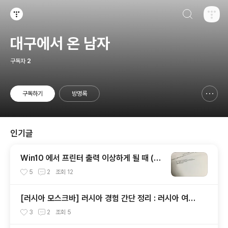
검색하기
티스토리
대구에서 온 남자
구독자
2
구독하기
방명록
신고하기 레이어
열기
인기글
Win10 에서 프린터 출력 이상하게 될 때 (@
PJL COMMENT)
5
2
조회
12
[러시아 모스크바] 러시아 경험 간단 정리 : 러시아 여행
팁
3
2
조회
5