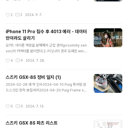
uki-gsx-8s-maintenance-logs-1 스즈키 GSX-8S
자체가 안 되어 버렸다.이게 발단이 돼 Mesh 연결을 성공
정비 일지 (1)2024-02-28 새 차 인수2024-04-10 P
시키기까지 우여곡절(Home 과 Buddy 각각 5번은 초기
작성시간
2
2
2024. 9. 7.
uig 투어링 윈드스크린 장착 @집에서2024-04-20 Pui
화 해봤고, 랜선을 꽂았다 뺐다가 반복 ㅠㅠㅠ)을 겪다가
g Frame slider 장착 @집에서2024-04-26 엔진오일
결..
교환, 엔진오일 필터 교환, 1000km 점검, 체인 유격 조절
iPhone 11 Pro 침수 후 4013 에러 - 데이터
@센터에서 (적산거리 1lhb0517.tistory.com이번 글은
만이라도 살리기
2024-07-13 이후 정비일지 2024-08-06 엔진오일
글 내용
교환 (자가정비로 교환. S-OIL 라이더9). 체인 루브 도포.
요약1. 아이폰 액정을 분해해서 근접 센서(proximity sen
오일필터 교환은 하지 못했음(소켓..
sor)의 커넥터를 분리한다.2. PC(나의 경우 오래된 wind
ows 10 데스크탑)에 iTunes 최신 버전을 미리 실행해 놓
작성시간
4
9
2024. 7. 28.
는다.3. 라이트닝 케이블로 아이폰을 연결한다.4. 잠시 후 i
Tunes 에서 "업데이트" 를 할 수 있는 선택지가 보이면,
이를 눌러서 업데이트를 진행하고 기도한다.5. "데이터 복
스즈키 GSX-8S 정비 일지 (1)
구 시도 중" 단계가 무사히 끝날 때까지 기도한다.6. 그 사
글 내용
2024-02-28 새 차 인수2024-04-10 Puig 투어링 윈
이 새 아이폰을 쇼핑해도 좋다. 나는 1단계를 시작하기 전
드스크린 장착 @집에서2024-04-20 Puig Frame sli
에 어찌됐든 새 아이폰을 사야 할 것 같아서 쿠팡에서 아이
der 장착 @집에서2024-04-26 엔진오일 교환, 엔진오
폰 13 미니를 구매했다.7. "데이터 복구 시도 중" 단계가 무
일 필터 교환, 1000km 점검, 체인 유격 조절 @센터에서
사히 끝나면, iTunes 로 백업을 한다. 배경약 2주 전쯤, 설
작성시간
0
0
2024. 7. 13.
(적산거리 1236km)2024-07-13 Lust Lowering kit
거지 하면서 보려고 아이폰에 ..
(Spring retainer 방식) 장착 + 체인 유격 조절 + 체인
루브 도포 @센터에서 (적산거리 3215km) 2024-07-1
스즈키 GSX 8S 파츠 리스트
3 리어 쇽 업소버 프리로드 3 -> 2 로 조정 @집에서 (적
글 내용