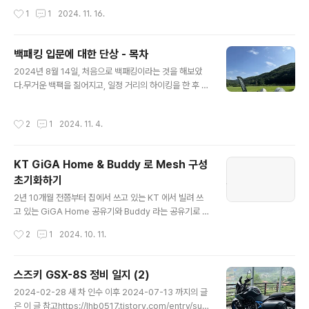
정비 일지 (1)2024-02-28 새 차 인수2024-04-10 P
oot..
작성시간
1
1
2024. 11. 16.
uig 투어링 윈드스크린 장착 @집에서2024-04-20 Pui
g Frame slider 장착 @집에서2024-04-26 엔진오일
교환, 엔진오일 필터 교환, 1000km 점검, 체인 유격 조절
백패킹 입문에 대한 단상 - 목차
@센터에서 (적산거리 1lhb0517.tistory.com2024-0
글 내용
7-13 ~ 2024-09-07 까지의 정비 일지는 이 글https://
2024년 8월 14일, 처음으로 백패킹이라는 것을 해보았
lhb0517.tistory.com/entry/suzuki-gsx-8s-maint
다.무거운 백팩을 짊어지고, 일정 거리의 하이킹을 한 후 텐
enanc..
트를 펼쳐 보금자리를 만든 후 주변에서 자연과 어우러진
활동을 한 후 텐트 속에서 하룻밤을 보내는 활동.이 글은 내
작성시간
2
1
2024. 11. 4.
가 올해 처음으로 모토캠핑과 백패킹을 입문하고나서 현재
까지 2회의 모토캠핑과 3회의 백패킹을 하고 나서 느낀 점
을 기록으로 남겨두기 위한 글의 시작점이다.글이 길어질
KT GiGA Home & Buddy 로 Mesh 구성
것 같아 목차만 적어두고, 생각 날 때마다 시리즈처럼 적으
초기화하기
려고 한다. 목차모토 캠핑모토 캠핑을 하게 된 계기대관령
글 내용
자연휴양림홍천 황금박쥐 만남의 광장(a.k.a. 황만장)백패
2년 10개월 전쯤부터 집에서 쓰고 있는 KT 에서 빌려 쓰
킹서산 보원사 캠플 스테이개심사 출발 - 보원사지 1박 -
고 있는 GiGA Home 공유기와 Buddy 라는 공유기로 M
개심사 복귀경북 영양 LOT(Light of Trekking)경북 영
esh 를 구성하여 그냥저냥 잘 쓰고 있었는데, 며칠전부터
작성시간
2
1
2024. 10. 11.
양 잔딧불이 광..
1층만 내려가면 와이파이의 신호가 매우 약하고 인터넷 속
도가 매우 느려지는 현상을 겪어 불편함을 겪었다. 과거에
도 몇 번 그랬던 적이 있었는데, 그 때에는 Buddy 를 재부
스즈키 GSX-8S 정비 일지 (2)
팅하면 해결이 됐었다.그런데 이번에는 Buddy 를 몇 번이
글 내용
2024-02-28 새 차 인수 이후 2024-07-13 까지의 글
나 재부팅해도 해결이 안 되길래, 금단의 버튼(Buddy 의
은 이 글 참고https://lhb0517.tistory.com/entry/suz
WPS 버튼 ㅋㅋ)을 눌렀더니 그 이후로 아예 Mesh 연결