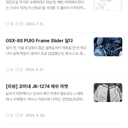
산거리 3220km)그동안 주유 내역아직까진 고급 휘발유
엔진오일 자가로 교체하려고 하는데, 매번 바꿔줘야 한다
만 100%고급 휘발유 주유 영수증도 batch 로 모았다가
는 크러시 워셔(가스켓)로 뭘 사야할 지 몰라서 뒤적뒤적
사진 찍으며 지우고 있음인수하고 나서 초반에 몇 장은 영
거리다 일본 스즈키 사이트에서 파츠 리스트 문서를 제공
수증 바로 버..
해주고 있어서 발견하여 다운로드 받았다.https://www1.
작성시간
0
0
2024. 7. 12.
suzuki.co.jp/motor/support/parts_catalog/dl/ind
ex.html?bikedisp=6&modelname=GSX-8S&mo
delyear=2024 에서 파츠 리스트 다운로드 가능일본어
GSX-8S PUIG Frame Slider 달다
로 작성돼 있지만 oil pan 과 같은 큼직한 부품은 영어로도
글 내용
찾아볼 수 있고, 히라가나 카타카나 읽는 것이 아주 느리지
얼마 전, 서울 후암동의 좁은 골목길에서 제꿍을 한 번 하고
만 읽는 법을 배워둬서 내가 필요한 걸 쉽게 찾을 수 있었
나서 살짝 찍힘이 생겨서 조금 섭섭했는데, 혹시나 또 제꿍
다. 이걸 또 webike 에서 파트 넘버로 그대로 검색하면 아
을 할 가능성에 대비하여 프레임 슬라이더를 달아야겠다
래와 같이 정확하게 같은 부품을 ..
싶었다. 그 전에도 프레임 슬라이더를 무조건 달아야 좋다
작성시간
0
2
2024. 4. 21.
는 얘기를 많이 듣기도 해서 계속 고민은 하고 있었는데, 장
착하기 전에 아쉽게 먼저 제꿍을 해버렸다. ㅠㅠ 그래도 훌
훌 털어내고 시간 날 때 잘 타고 다니고 있긴 한데, 구매한
[리뷰] 코미네 JK-1274 메쉬 자켓
지 한 달 보름이 지나서야 이제 1,000 km 를 넘겼다. 프레
글 내용
임 슬라이더로 무엇을 살까 고민 많이 했었는데, 아래와 같
날씨가 따뜻해지고 있어서 메쉬 자켓의 필요성도 느껴져
은 후보들이 있었던 것 같다. PUIG Frame slider Evote
하나 구매했다. 역시나 가성비와 디자인, 안전성(프로텍터)
ch Frame slider XRT Frame slider 기타 등등 해외에
을 중점적으로 골라보았고 마침 쿠팡에서 JK-1274 메쉬
gsx-8s 용 frame slider ..
자켓을 판매하고 있었는데 내가 원하는 선을 딱 넘어서 구
작성시간
0
0
2024. 4. 20.
매를 했다. 며칠밖에 안 입긴 했지만, 요즘같은 봄날씨라도
확실히 날이 덥거나 뜨거울 때 삼계절용 자켓인 스트릿아
머 보스 MA-1 을 입는 것보다는 이런 메쉬자켓을 입는 게