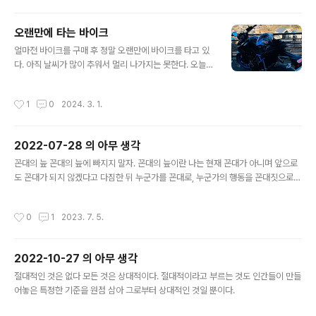
서도 착용할 수 있는 의류를 선호한다. 그래서 바지는 라이
딩 팬츠가 아니라 라이딩 진(청바지)으로 구매를 하였고,
오랜만에 타는 바이크
자켓을 여러모로 알아보았다. Revit, John doe, 다이네
글 내용
얼마전 바이크를 구매 후 정말 오랜만에 바이크를 타고 있
즈 등 여러 좋은 브랜드들을 많이 서칭했지만, 내 마음에 드
다. 아직 날씨가 많이 추워서 멀리 나가지는 못한다. 오늘도
는 옷이 있지 않았다. 그러다 문득, 항공 점퍼(bomber ja
아침에 편도 약 45km 쯤 되는 거리의 서울에 친구를 만나
cket) 스타일의 옷을 원래도 좋아하기도 해서 "항공" "bo
러 가기로 했었는데 최고온도가 0도인 이 날씨에 손이 얼
mber" 라는 키워드로 검색을 하다가 스트릿아머 라는 브
작성시간
1
0
2024. 3. 1.
어붙을 것 같아 중간에 포기하고 친구에게 양해를 구하고
랜드의 MA-1 재킷을 알아버렸다. 보자마자 반했고, 심지
집으로 돌아왔다. 바이크를 신차로 구매한 것은 살면서 이
어 ..
번이 처음이었다. 두 바퀴 탈 것을 좋아하던 나는 20살 때
2022-07-28 의 아무 생각
택트라는 스쿠터(흔한 뽈뽈이)로 입문하여 수없이 넘어지
글 내용
기도 하고 다치기도 했지만 내 핏속에 두 바퀴로 된 탈 것을
꼰대의 늪 꼰대의 늪에 빠지지 말자. 꼰대의 늪이란 나는 현재 꼰대가 아니며 앞으로
타고 싶은 열정이 녹아져 있는지 안 탄지 오래됐지만 이번
도 꼰대가 되지 않겠다고 다짐한 뒤 누군가를 꼰대로, 누군가의 행동을 꼰대짓으로
에 기어이 다시 타게 됐다. 과거에 탔던 바이크로는 대림 택
규정하고 이를 누군가가 들리게 발설할 때 빠지는 늪이다. 이 늪에 빠지는 순간 내가
트 (50cc) 혼다 벤리 (50cc) 효성 코멧 (250cc) 야마하
되지 않겠다고 다짐했던 꼰대가 된다. 왜냐하면 모든 사람은 완벽하지 않은데, 가끔
작성시간
0
1
2023. 7. 5.
YBR-1..
하는 실수라는 나의 단면을 보고 나를 꼰대로 지칭할 수 있기 때문이다. 그들은 나의
실수를 보자마자 내가 이전에 발설했던 다른 누군가를 향해 했던 그 규정을 떠올린
다. 바로 언행불일치를 일삼는 꼰대가 된 것이다. 꼰대의 늪에 빠지지 않기 위한 방법
2022-10-27 의 아무 생각
은 매우 쉽다. “꼰대” 라는 단어를 입 밖으로 꺼내지만 않으면 된다. 다른 누군가가
글 내용
꼰대꼰대 거려도, 그 단어를 내 입에서 나오지만 않..
절대적인 것은 없다 모든 것은 상대적이다. 절대적이라고 부르는 것도 인간들이 만들
어놓은 특정한 기준을 원점 삼아 그로부터 상대적인 것일 뿐이다.