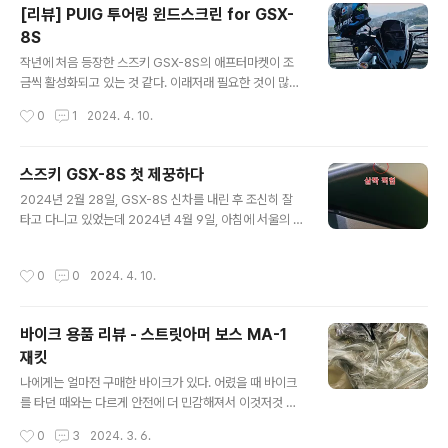
[리뷰] PUIG 투어링 윈드스크린 for GSX-
좋았다. 디자인도 바이크 자켓 중에서도 내 취향에 딱 맞았
8S
다. 나에게는 너무 바이크 자켓 같은 디자인(?)이나 화려한
글 내용
컬러(특히, 빨간색)가 들어간 것이 예뻐보이지 않더라. 이
작년에 처음 등장한 스즈키 GSX-8S의 애프터마켓이 조
렇게 블랙/그레이나 아예 흰색 이런 게 마음에 든다. 등, 어
금씩 활성화되고 있는 것 같다. 이래저래 필요한 것이 많다
깨, 팔꿈치, 가슴까지 모두 보호대가 들어 있어서 안전감이
고 느껴지는데, 그 중에서 윈드스크린의 필요성을 빠르게
작성시간
0
1
2024. 4. 10.
느껴졌고, 팔 길이..
느꼈었다. 주행풍이 적잖이 세다고 느꼈고, 계기판이 너무
생으로 노출돼 있으니 햇빛이나 도로에서 떨어지는 흙, 먼
지 등으로부터 보호하고 싶었기 때문이다. 그래서 구매한
스즈키 GSX-8S 첫 제꿍하다
것이 PUIG 에서 만든 투어링 윈드스크린이다. 목록식으로
글 내용
2024년 2월 28일, GSX-8S 신차를 내린 후 조신히 잘
리뷰를 해보자면, 마음에 드는 외관 햇빛 차단 효과 탁월 장
타고 다니고 있었는데 2024년 4월 9일, 아침에 서울의 좁
착 매우 쉬움 주행풍 절감 효과는 미미함(크게 체감되는 변
은 골목길에서 살짝 기울어진 상태에서 급하게 정거하며
화는 없음) 바이크가 좀 더 예뻐 보이는 것(내 눈에만 그렇
무너진 무게중심을 버티지 못하고 결국 넘어져 버렸다. ㅠ
긴 함)과 햇빛 차단 효과가 좋아서 마음에 든다! 다음에 살
작성시간
0
0
2024. 4. 10.
ㅠ 그래도 그나마 다행인 건 내 몸은 하나도 다치지 않았고,
것은 프레임 슬라이더가 될 것 같다. 원래도 빨리 사려고 했
최대한 버티다가 천천히 내려 놓았기 때문에 바이크에도
었는데, 어제 제꿍을 ..
딱 한 곳만 살짝 찍히는 피해만 발생하는 것에 그쳤단 것이
바이크 용품 리뷰 - 스트릿아머 보스 MA-1
다. 우회전을 하기 위해 왼쪽을 먼저 주시하고 오른쪽으로
재킷
시야를 옮기자 마자 갑자기 눈에 보인 마주오는 스쿠터와
글 내용
의 충돌을 피하기 위해 급정거를 했는데, 나는 원래 우회전
나에게는 얼마전 구매한 바이크가 있다. 어렸을 때 바이크
을 하려는 생각이 있었기 때문에 막 바이크를 오른쪽으로
를 타던 때와는 다르게 안전에 더 민감해져서 이것저것 필
조향했던 순간에 브레이크를 급하게 잡아버렸던 것이 원인
요한 안전 장비들도 사모으고 있다. 그 중에 또 필요한 것이
작성시간
0
3
2024. 3. 6.
인 것 같다. 지금 생각해보면..
라이딩 팬츠/진과 라이딩 재킷이 있는데, 나는 일상 생활에