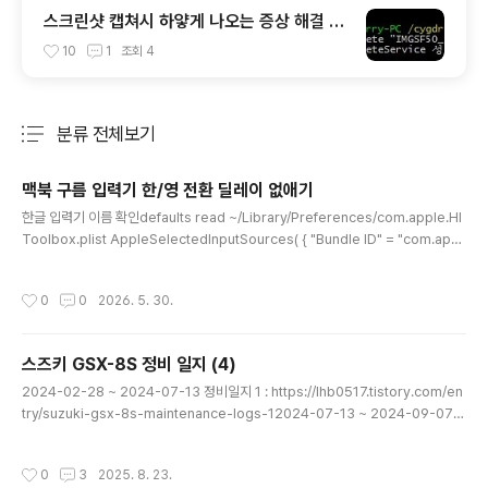
스크린샷 캡쳐시 하얗게 나오는 증상 해결 - I
MGSF50_Svc : 이미지 세이퍼(Image Sa
10
1
조회
4
fer) 삭제
분류 전체보기
주요 글 목록
맥북 구름 입력기 한/영 전환 딜레이 없애기
글 내용
한글 입력기 이름 확인defaults read ~/Library/Preferences/com.apple.HI
Toolbox.plist AppleSelectedInputSources( { "Bundle ID" = "com.appl
e.PressAndHold"; InputSourceKind = "Non Keyboard Input Method";
}, { "Bundle ID" = "org.youknowone.inputmethod.Gureum"; "Input Mod
작성시간
0
0
2026. 5. 30.
e" = "org.youknowone.inputmethod.Gureum.han2"; InputSourceKind
= "Input Mode"; })구름 입력기..
스즈키 GSX-8S 정비 일지 (4)
글 내용
2024-02-28 ~ 2024-07-13 정비일지 1 : https://lhb0517.tistory.com/en
try/suzuki-gsx-8s-maintenance-logs-12024-07-13 ~ 2024-09-07
정비일지 2: https://lhb0517.tistory.com/entry/suzuki-gsx-8s-maintena
nce-logs-22024-09-07 ~ 2024-11-16 정비일지 3: https://lhb0517.tisto
작성시간
0
3
2025. 8. 23.
ry.com/entry/suzuki-gsx-8s-maintenance-logs-3이번글은 2024-11-1