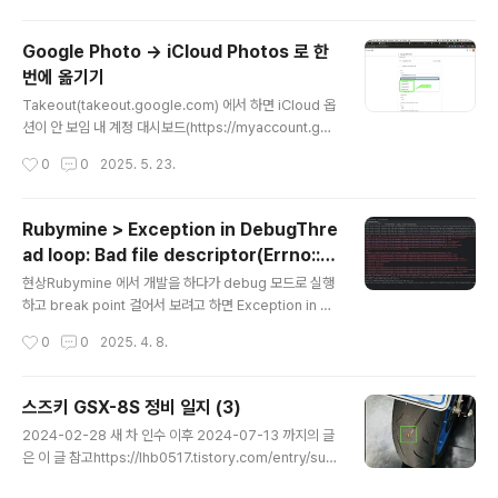
6 이후 정비 일지2024-12-28에어클리너 청소적산거리 약 6,000km작업 기록:
https://www.instagram.com/reel/DEZe2H5SC..
Google Photo -> iCloud Photos 로 한
번에 옮기기
글 내용
Takeout(takeout.google.com) 에서 하면 iCloud 옵
션이 안 보임 내 계정 대시보드(https://myaccount.goo
gle.com/dashboard)에서 "데이터 이전" 버튼을 통해
작성시간
0
0
2025. 5. 23.
야 iCloud 로 이전이 가능하다! 제발 성공해라!!!!
Rubymine > Exception in DebugThre
ad loop: Bad file descriptor(Errno::E
글 내용
BADF) 발생 시
현상Rubymine 에서 개발을 하다가 debug 모드로 실행
하고 break point 걸어서 보려고 하면 Exception in D
ebugThread loop: Bad file descriptor(Errno::EB
작성시간
0
0
2025. 4. 8.
ADF) 이런 오류가 발생하면서 안 되는 경우가 있다. 해결
결론적으로는 Rails.env = development 인 상황에서
도 Rails + puma 가 multi processes 로 동작하도록
스즈키 GSX-8S 정비 일지 (3)
구성돼 있는 것을 single process 로 동작하도록 구성하
글 내용
2024-02-28 새 차 인수 이후 2024-07-13 까지의 글
면 해결이 된다. 원인puma 가 multi processes 모드
은 이 글 참고https://lhb0517.tistory.com/entry/suz
(a.k.a. cluster mode)로 실행되면 [38032] * Mast
uki-gsx-8s-maintenance-logs-1 스즈키 GSX-8S
er PID: 38032[38032] - Worker 2 (PID: 38156) b