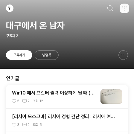
검색하기
티스토리
대구에서 온 남자
구독자
2
구독하기
방명록
신고하기 레이어
열기
인기글
Win10 에서 프린터 출력 이상하게 될 때 (@
PJL COMMENT)
5
2
조회
12
[러시아 모스크바] 러시아 경험 간단 정리 : 러시아 여행
팁
3
2
조회
5