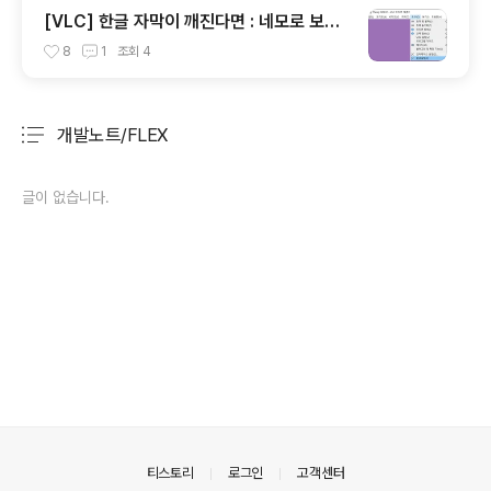
[VLC] 한글 자막이 깨진다면 : 네모로 보이
거나 (SMI 고질병)
8
1
조회
4
개발노트/FLEX
분류 전체보기
주요 글 목록
글이 없습니다.
의안내
티스토리
로그인
고객센터