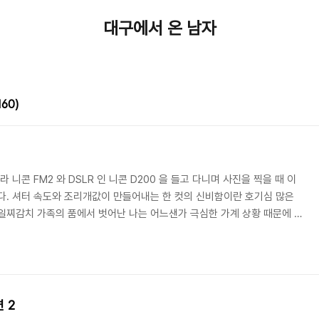
대구에서 온 남자
160)
 니콘 FM2 와 DSLR 인 니콘 D200 을 들고 다니며 사진을 찍을 때 이
다. 셔터 속도와 조리개값이 만들어내는 한 컷의 신비함이란 호기심 많은
일찌감치 가족의 품에서 벗어난 나는 어느샌가 극심한 가계 상황 때문에 아
식도 없는 사람에게 중고 거래로 팔고, 니콘 D200 및 여러 렌즈들 또한 쿨
재에게 중고 거래로 판 이후로 사진을 잘 찍지 않았다. FM2 를 팔 때는
르지도 않을 뿐더러 이 또한 그냥 단순하며 의미 없는 여러 물건들 중 하나
 지금 돌이켜 생..
 2