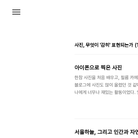
본문 바로가기
사진, 무엇이 '감히' 표현되는가
(
아이폰으로 찍은 사진
한참 사진을 처음 배우고, 필름 카메라
블로그에 사진도 많이 올렸던 것 같
나에게 너무나 재밌는 활동이었다. 
버지가 물려주신 니콘 FM2 는 일면
거래를 자처했던 어느 현장 네고왕 아
어릴 적 돌아가신 아버지가 잘 떠오
일 뿐이라며 자기 합리화를 했었는데,
서울하늘, 그리고 인간과 자연