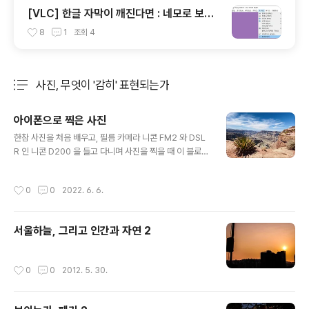
[VLC] 한글 자막이 깨진다면 : 네모로 보이
거나 (SMI 고질병)
8
1
조회
4
사진, 무엇이 '감히' 표현되는가
분류 전체보기
주요 글 목록
아이폰으로 찍은 사진
글 내용
한참 사진을 처음 배우고, 필름 카메라 니콘 FM2 와 DSL
R 인 니콘 D200 을 들고 다니며 사진을 찍을 때 이 블로그
에 사진도 많이 올렸던 것 같다. 셔터 속도와 조리개값이 만
들어내는 한 컷의 신비함이란 호기심 많은 나에게 너무나
작성시간
0
0
2022. 6. 6.
재밌는 활동이었다. 일찌감치 가족의 품에서 벗어난 나는
어느샌가 극심한 가계 상황 때문에 아버지가 물려주신 니
콘 FM2 는 일면식도 없는 사람에게 중고 거래로 팔고, 니
서울하늘, 그리고 인간과 자연 2
콘 D200 및 여러 렌즈들 또한 쿨거래를 자처했던 어느 현
장 네고왕 아재에게 중고 거래로 판 이후로 사진을 잘 찍지
않았다. FM2 를 팔 때는 어릴 적 돌아가신 아버지가 잘 떠
작성시간
0
0
2012. 5. 30.
오르지도 않을 뿐더러 이 또한 그냥 단순하며 의미 없는 여
러 물건들 중 하나일 뿐이라며 자기 합리화를 했었는데, 지
금 돌이켜 생..