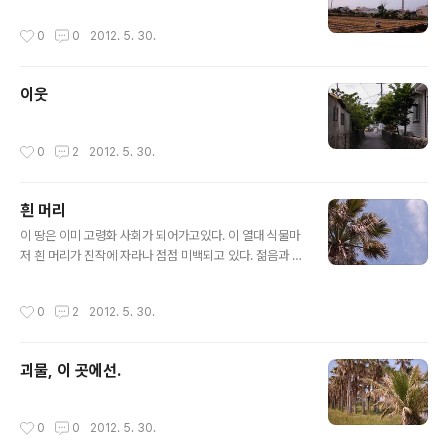
작성시간
0
0
2012. 5. 30.
이웃
작성시간
0
2
2012. 5. 30.
흰 머리
글 내용
이 땅은 이미 고령화 사회가 되어가고있다. 이 열대 식물마
저 흰 머리가 진작에 자라나 점점 미백되고 있다. 젊음과 늙
음이 공존하는 세상. 우리 젊음은 저기 늙음을 이해해야되
지 않을까? 이 열대 식물마저 서로 이해하며 지내고 있는
작성시간
0
2
2012. 5. 30.
데... 우리들 인간은 자연에게서 배우는 점이 수없이 많다.
그런데 그 뿐이다.배운 걸 써먹지 않는다... 나도 마찬가지
로... 씁쓸한 밤.
괴물, 이 곳에선.
작성시간
0
0
2012. 5. 30.