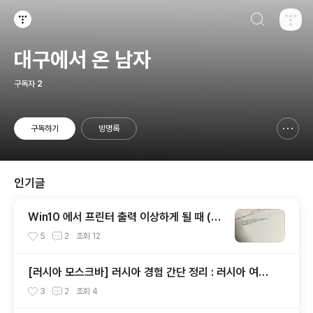
검색하기
티스토리
대구에서 온 남자
구독자
2
구독하기
방명록
신고하기 레이어
열기
인기글
Win10 에서 프린터 출력 이상하게 될 때 (@
PJL COMMENT)
5
2
조회
12
[러시아 모스크바] 러시아 경험 간단 정리 : 러시아 여행
팁
3
2
조회
4