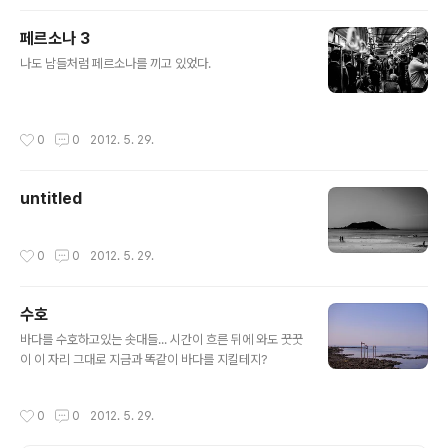
페르소나 3
글 내용
나도 남들처럼 페르소나를 끼고 있었다.
작성시간
0
0
2012. 5. 29.
untitled
작성시간
0
0
2012. 5. 29.
수호
글 내용
바다를 수호하고있는 솟대들... 시간이 흐른 뒤에 와도 꿋꿋
이 이 자리 그대로 지금과 똑같이 바다를 지킬테지?
작성시간
0
0
2012. 5. 29.