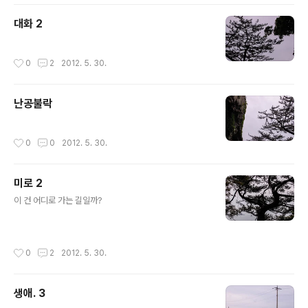
대화 2
작성시간
0
2
2012. 5. 30.
난공불락
작성시간
0
0
2012. 5. 30.
미로 2
글 내용
이 건 어디로 가는 길일까?
작성시간
0
2
2012. 5. 30.
생애. 3