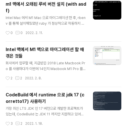
로 진행을 했다. version: '2.2' services: es01: imag
m1 맥에서 오래된 루비 버전 설치 (with asd
e: elasticsearch:7.17.0 container_name: es01 en
f)
vironment: - node.name=es01 - cluster.name=e
글 내용
s-docker-cluster - discovery.seed_hosts=es0
Intel Mac 에서 M1 Mac 으로 마이그레이션 한 후, rben
2,es0..
v 를 통해 설치해뒀었던 ruby 가 정상적으로 작동하지 않
아서, rbenv 를 깔끔하게 지우고, asdf 를 통해 ruby 를
작성시간
0
0
2022. 2. 11.
설치하던 중 겪었던 이슈들이 있어, 예전 버전의 루비 설치
를 workaround 를 통해 설치 성공한 것에 대한 기록 /bi
n/bash -c "$(curl -fsSL https://raw.githubuserco
Intel 맥에서 M1 맥으로 마이그레이션 할 때
ntent.com/Homebrew/install/HEAD/install.sh)" b
겪은 것들
rew install asdf wget https://raw.githubusercont
글 내용
ent.com/rbenv/homebrew-tap/e472b7861b49
회사에서 업무할 때, 지급받은 2018 Late Macbook Pr
cc082d1db0f66f265368da107589/Formula/..
o 를 사용하다가 이번에 14인치 Macbook M1 Pro 를
지급받아서 세팅을 했다. 기존 Intel 맥에서 이것저것 막 설
작성시간
2
2
2022. 2. 8.
치해서 사용해서 그런지, 결과적으로 M1 Mac 에서 포맷
을 3번하고, "마이그레이션 지원" 앱을 통해 마이그레이션
을 4번이나 시도한 끝에 다행히 기본적인 세팅은 끝낸 것
CodeBuild 에서 runtime 으로 jdk 17 (c
같다. 아직 안심하긴 이르지만, 아주 크리티컬한 문제가 있
orretto17) 사용하기
어서 기록해본다. 결과적으로 마이그레이션할 때, 기존 맥
글 내용
에서 Karabiner 앱을 사용하고 있었다면 이걸 삭제한 다
가장 최신 LTS JDK 인 17 버전으로 개발한 프로젝트가
음 마이그레이션을 진행하고, 이후에도 저 앱은 설치하지
있는데, CodeBuild 는 JDK 11 까지만 지원하고 있어서,
않아야 한다는 사실을 기록/공유하기 위한 글이다. 다 지나
해당 프로젝트를 CodeBuild 를 통해 빌드를 할 수가 없
작성시간
3
2
2022. 1. 18.
고 난 지금 시점에서 생각해보니 귀찮지 않다면, 마이그레
다. 곧 JDK 17 도 지원해주겠지만, 준비된 PR(https://git