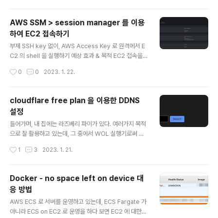
이번에 이전 작업을 할 때 문제를 겪은 순간이 많이 있어서
기억을 되짚어가며 기록으로 남겨보려고 한다. 들어가기
AWS SSM > session manager 를 이용
전에 ECS Fargate 가 아닌 ECS on EC2 를 사용하고 있
하여 EC2 접속하기
다. ECS 의 capacity provider 는 두 종류의 architect
글 내용
ure(amd, arm)를 지원하기 위해 두 개가 구성돼있다. E
부제 SSH key 없이, AWS Access Key 로 원격에서 E
CS cluster 용 EC2 instance 에는 ecs agent 의 설정
C2 의 shell 을 실행하기 예상 효과 & 목적 EC2 접속을
에 `ECS_CONTAINER_STOP_TIMEOUT=35m` 가
위한 SSH Key 관리를 하지 않아도 되게 함으로써 개발자
작성시간
0
0
2023. 1. 22.
있는 상..
생산성 향상 새로운 팀원에게 SSH Key 를 발급해주거나,
기존 Key 를 전달하는 과정 등에서 보안 취약점이 생길 수
있음 또한 SSH Key 관리를 한다는 것 자체가 개발자/인프
cloudflare free plan 을 이용한 DDNS
라 담당자의 생산성을 저하시키는 업무가 될 수 있음 Basti
설정
on 서버를 따로 운영하지 않아도 됨 같은 망이 아닌, 원격
글 내용
에서도 Private Subnet 에 있는 EC2 에 바로 접속할 수
들어가며, 내 집에는 라즈베리 파이가 있다. 여러가지 목적
있어서 개발자 생산성 향상시킬 수 있음 SSH 접속 기록을
으로 잘 활용하고 있는데, 그 중에서 WOL 실행기로써 사
CloudWatch 또는 S3 에 log 를 남기는 것을 통해 보안
용하고 있는 것이 매우 편리하다. 바깥에 나가있을 때 언제
작성시간
1
3
2023. 1. 21.
감사 capabil..
어디서든 집에 있는 컴퓨터를 켜고 각종 필요한 관공서/민
원 서류를 발급받아 내가 있는 곳으로 전송을 해야하거나,
컴맹인 가족이 뭘 해달라고 하면 대신 해줘야 하는 일들이
Docker - no space left on device 대
종종 있기 때문이다. 원래는 WOL 기능이 지원되는 iptim
응 방법
e 의 공유기를 썼었는데, 이사온 집에서는 Wifi mesh 때
글 내용
문에 통신사에서 빌려주는 공유기를 쓰고 있다. 따로 Wifi
AWS ECS 로 서버를 운영하고 있는데, ECS Fargate 가
mesh 를 구성할 수도 있었지만 굳이 비용을 들이지 않고
아니라 ECS on EC2 로 운영을 하다 보면 EC2 에 대한