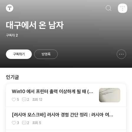
검색하기
티스토리
대구에서 온 남자
구독자
2
구독하기
방명록
신고하기 레이어
열기
인기글
Win10 에서 프린터 출력 이상하게 될 때 (@
PJL COMMENT)
5
2
조회
12
[러시아 모스크바] 러시아 경험 간단 정리 : 러시아 여행
팁
3
2
조회
5