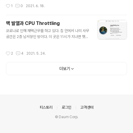
리해놓은 문서가 있고, 모든 내용을 다 옮기기엔 가려야할
작성시간
1
0
2021. 6. 18.
내용도 많고 번거로워서 결론만 간추려서 작성함 ---- co
ntainer health check 방법을 `CMD-SHELL,echo h
ello` 로 해도 container health check failed 의 이유
맥 발열과 CPU Throttling
로 task 가 container 들에게 sigterm 을 보내서 컨테이
글 내용
코로나로 인해 재택근무를 하고 있다. 집 안에서 나의 사무
너가 종료되고, ELB 는 종료된 컨테이너로 계속 트래픽을
공간은 2층 남서향인 방이다. 이 곳은 11시가 지나면 햇빛
보내고 있어서 client 에게는 502 Bad Gateway 응답
이 직사되어 곧 온도가 올라가기 시작하고, 해가 다 지고 나
이 나가는 상황이 간헐적으로 발생하고 있었음. 이 때만 해
서야 온도가 내려가는 그런 공간이다. 보일러 온수파이프
도 문제를 쉽게 해결할 수 있을 거라 생각했..
작성시간
2
4
2021. 5. 24.
라인이 지나가는지, 겨울에도 이 공간이 집에서 가장 따뜻
한 곳이다. 아직까지도 날씨가 따뜻해지면서 그런 것인지
모르겠지만, 4월 초쯤부터 업무용으로 지급받은 맥북 201
더보기
8 15-inch 모델이 이륙소리를 내면서 CPU throttling 이
걸리는 때가 잦아지기 시작했다. Mac Fans Control 프
로그램도 깔아서 팬 속도 조절도 해보고 했지만, 온도가 9
0도를 넘어갈 때도 있었다. 그런데 온도가 90도 넘어가더
라도 CPU 는 Throttling 이 걸리지 않을 때도 있었..
의안내
티스토리
로그인
고객센터
© Daum Corp.