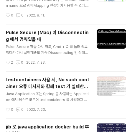
의 MSA로 전환하는 작업을 하고 있 blog.dramancom
n name 으로 API Mapping 연결하여 사용할 수 없다.
pany.com 대부분의 설계, 작업은 다른 분들이 하셨었고
더 앞단에 custom domain name 으로 연결할 LB 와 T
작성시간
0
0
2022. 8. 11.
나는 주로 설계 리뷰, 코드 리뷰에 참여하여 ..
argetGroup 을 둬서 연결하는 workaround 가 있기는
하다만, 불필요하게 LB, TargetGroup 이 필요하다고 느
껴졌고, 구현한 API 들의 경로는 문제가 없는데 단순히 sp
Pulse Secure (Mac) 이 Disconnectin
ringdoc swagger openapi 문서 제공을 위해 그런 인
g 에서 멈춰있을 때
프라 구성을 하는 것이 매우 over engineering 이라고
글 내용
생각했다. 2. spring boot + springdoc 에서 applicat
Pulse Secure 창을 다시 꺼도, Cmd + Q 를 눌러 종료
ion properties 로 path, url 등을 설정할 수 있는데 해
했다가 다시 실행해봐도 계속 Disconnecting 인 상태로
당 설정을 하면 어떻게..
멈춰있을 때가 있다. 그 때, Cancel 을 눌러 다시 Conne
작성시간
2
0
2022. 7. 23.
ct 를 눌러도 "Connect requested" 라는 메시지만 계
속 떠있을 뿐 상황인 그대로다. 이럴 때는 Command Lin
e 으로 껐다가 다시 켜면 된다. Stop command - sudo
testcontainers 사용 시, No such cont
launchctl unload -w /Library/LaunchDaemons/ne
ainer 오류 메시지와 함께 test 가 실패한다
t.pulsesecure.AccessService.plist Start comma
글 내용
면(feat. ARM)
nd - sudo launchctl load -w /Library/LaunchDae
Java Application 또는 Spring 을 사용하는 Applicati
mons/net.pulsesecure.AccessService.plis..
on 에서 테스트 코드에 testcontainers 를 사용하고 있
다. 개발 환경은 M1 Mac 이고, 배포 타겟도 AWS 의 gra
작성시간
0
0
2022. 7. 23.
viton EC2 위에 올리는 Elastic Container Service 이
다. M1 Mac 으로 개발하기 전에는 Intel Mac 으로 개발
을 했었고, 그 때에도 testcontainers 를 사용하여 테스
jib 로 java application docker build 후
틐 코드를 작성하며 개발했던 프로젝트가 있었다. public