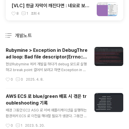
[VLC] 한글 자막이 깨진다면 : 네모로 보이
거나 (SMI 고질병)
8
1
조회
4
개발노트
분류 전체보기
주요 글 목록
Rubymine > Exception in DebugThre
ad loop: Bad file descriptor(Errno::E
글 내용
BADF) 발생 시
현상Rubymine 에서 개발을 하다가 debug 모드로 실행
하고 break point 걸어서 보려고 하면 Exception in D
ebugThread loop: Bad file descriptor(Errno::EB
작성시간
0
0
2025. 4. 8.
ADF) 이런 오류가 발생하면서 안 되는 경우가 있다. 해결
결론적으로는 Rails.env = development 인 상황에서
도 Rails + puma 가 multi processes 로 동작하도록
AWS ECS 로 blue/green 배포 시 겪은 tr
구성돼 있는 것을 single process 로 동작하도록 구성하
oubleshooting 기록
면 해결이 된다. 원인puma 가 multi processes 모드
글 내용
(a.k.a. cluster mode)로 실행되면 [38032] * Mast
배경 그동안 EC2 ASG 로 서버 애플리케이션을 실행하는
er PID: 38032[38032] - Worker 2 (PID: 38156) b
환경에서 ECS 로 이전을 해야할 필요가 생겼다. 그동안 처
oot..
음부터 ECS 로 구축하거나 기존에 EC2 ASG 로 운영하
작성시간
0
1
2023. 5. 20.
던 서비스를 ECS 로 이전해본 경험이 많이 있었는데 유독