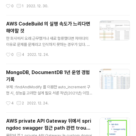
통신사에서 빌려주는 공유기를 쓰면 쉽게 설정 가능했기에
관리도 개발자/인프라 관리자가 책임을 갖게 된다. ECS o
작성시간
0
1
2022. 12. 30.
그렇게 쓰고 있다. 그러나 통신사에서 주는 공유기는 WOL
n EC2 로 운영하고 있는 상황에서 새로운 ECS task 를
기능이 없다..
띄우려고 할 때 가끔씩 CannotPullContainerError: fai
led to register layer. ... no space left on device
AWS CodeBuild 의 실행 속도가 느리다면
와 같이 오류가 발생하며 task 가 실행되지 않는 이슈가 생
해야할 것
길 수 있다. 이는 EC2 의 용량이 꽉 차서 생기는 문제일 확
글 내용
률이 매우 높으며, 아래와 같이 해결할 수 있다. 1. 주기적으
한 회사에서 오래 근무했거나 새로 합류했다면 저마다의
로 docker prune 을 한다. - EC2 를 launch 하는 데 사
이유로 문제를 문제라고 인식하지 못하는 경우가 있다. 최
용되는 LaunchTempla..
근에 AWS CodeBuild 의 실행이 종료되기까지 아주 오
작성시간
0
4
2022. 12. 24.
래 걸리던 프로젝트가 있었는데, 최근에 원인을 파악하고
해결했던 적이 있어 기록을 남기고자 한다. AWS CodeB
uild 의 실행 속도가 느리다면 해야할 것 1. S3 cache 를
MongoDB, DocumentDB 1년 운영 경험
쓰도록 하기 - buildspec 에서 cache 할 파일들의 path
기록
를 지정하고, CodeBuild project 에서 S3 cache 를 사
글 내용
용하도록 하면 지정한 bucket&path 에 cache 파일이
부제 : findAndModify 를 이용한 auto_increment 구
생기고, 그 이후 다음 build 를 할 때마다 cache 를 다운
현 시, 성능을 고려한 설계 필요 서론 작년(2021년) 이맘
로드를 먼저 받는다. 이를 이용하여 bundle install, npm
때 쯤, 회사에서 서비스하고 있는 리멤버의 알림 서비스/도
작성시간
4
2
2022. 12. 24.
instal..
메인을 분리하는 프로젝트를 진행했었다. Java 기반의 알
림 서비스로 MSA 전환기 - 리멤버 기술 블로그 Java 기
반의 알림 서비스로 MSA 전환기 - DRAMA&COMPAN
AWS private API Gateway 뒤에서 spri
Y 안녕하세요! 리멤버에서 Platform Crew에 속해있는
ngdoc swagger 접근 path 관련 troubl
서버 개발자 신선영입니다. 플랫폼 크루에서는 기존의 Ru
글 내용
eshooting
by로 만들어진 모놀리틱 서비스를 점진적으로 Java 기반
몰랐던 점 1. private API Gateway 는 custom domai