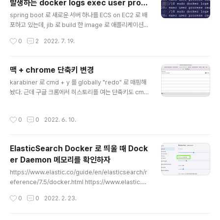
발생하는 docker logs exec user proc
dockerhub 에의 접근은 limit 이 걸려있으므로, 이를 우
글 내용
ess caused exec format error 라는
회하기 위해 dockerhub 으로 pull 받은 이미지를 그대로
spring boot 로 새로운 서버 하나를 ECS on EC2 로 배
에러
private AWS ECR 에 올려놓고 사용하고 있었다. testc
포하고 있는데, jib 로 build 한 image 로 애플리케이션이
ontainers 를 사용하면 ..
정상적으로 뜨지 않아 디버깅하던 중 docker logs 명령
작성시간
0
2
2022. 7. 19.
어의 결과가 `docker logs exec user process cau
sed exec format error` 로 나왔다. 저 메시지는 주로
스크립트에 shebang 을 설정하지 않아서 어떤 환경으로
맥 + chrome 단축키 변경
스크립트를 실행해야할 지 모를 때 발생하는 것으로 알고
글 내용
karabiner 로 cmd + y 를 globally "redo" 로 매핑해
있었는데, jib 에서 이런 문제를 만들었을 거라는 생각은 들
놨다. 근데 구글 크롬에서 히스토리를 여는 단축키도 cmd
지 않아 좀 더 찾아보았다. 결국은 jib 가 기본적으로는 am
+ y 였다. 그래서 cmd + y 로는 히스토리를 열지 못하고,
d architecture 에서 실행이 가능한 image 로 빌드를 하
그동안 마우스로 열고 있었는데 키보드로 하는 방법을 찾
도록 돼있었고, 나는 build.gradle 에서 별도로 j..
작성시간
0
0
2022. 6. 10.
아서 기록하게 됐다. Mac > System Preferences > K
eyboard > App Shortscuts 메뉴에 온 다음 `+` 버튼
을 눌러, Application : Google Chrome 을 선택하고,
ElasticSearch Docker 로 띄울 때 Dock
Metu Title: Show Full History 를 입력한다. (Menu ti
er Daemon 메모리를 확인하자
tle 이 정확하게 입력돼야 작동한다고 한다.) Keyboard
글 내용
Shortcut 에는 원하는 단축키로 매핑한다. 그러면 Mac
https://www.elastic.co/guide/en/elasticsearch/r
OS 차원에서 내가 설정한 단..
eference/7.5/docker.html https://www.elastic.c
o/guide/en/elasticsearch/reference/current/do
작성시간
0
0
2022. 2. 23.
cker.html 위 문서에 잘 나와있다. 이 중에서 docker co
mpose 를 이용하여 multiple nodes 를 띄우는 방식으