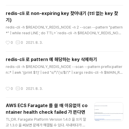
이션 ..
hub.com/aws/aws-codebuild-docker-images/p
ull/495) 은 있지만 아직 release 되기까지는 시간이 좀
redis-cli 로 non-expiring key 찾아내기 (ttl 없는 key 찾
걸릴 것 같다. 해당 PR 을 참고하여, 현재 내 프로젝트에서
기)
CodeBuild 를 통해 corretto17 을 이용하여 Build 를
글 내용
할 수 있도록 workaround 를 적용하고 있다. version:
redis-cli -h $READONLY_REDIS_NODE -n 2 --scan --pattern "pattern
0.2 env: variables: TZ: "Asia/Seoul" phases: inst
*" | while read LINE ; do TTL=`redis-cli -h $READONLY_REDIS_NODE
all: run..
ttl "$LINE"`; if [ $TTL -eq -1 ]; then echo "$LINE" >> /home/ec2-user/
작성시간
0
0
2021. 8. 3.
non-expiring-keys.out; fi; done; # -n 옵션은 database 선택 (select) http
s://stackoverflow.com/a/56265879/7548600 참고
redis-cli 로 pattern 에 해당하는 key 삭제하기
글 내용
redis-cli -h $READONLY_REDIS_NODE --scan --pattern prefix:patter
n::* | awk '{print $1}' | sed "s/^/'/;s/$/'/" | xargs redis-cli -h $MAIN_RE
DIS_NODE del https://stackoverflow.com/a/58879388/7548600 참고
작성시간
0
0
2021. 8. 3.
AWS ECS Faragate 를 쓸 때 이유없이 co
ntainer health check failed 가 뜬다면
글 내용
TL;DR. Faragate Platform Version 1.4.0 을 쓰지 말
고 1.3.0 을 써보면 문제가 해결될 수 있다. 사내에다가 정