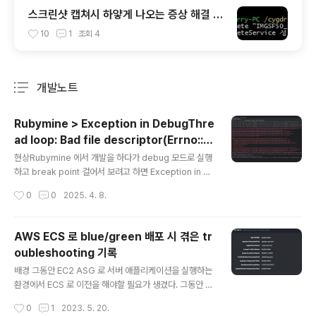
스크린샷 캡쳐시 하얗게 나오는 증상 해결 - I
MGSF50_Svc : 이미지 세이퍼(Image Sa
10
1
조회
4
fer) 삭제
개발노트
분류 전체보기
주요 글 목록
Rubymine > Exception in DebugThre
ad loop: Bad file descriptor(Errno::E
글 내용
BADF) 발생 시
현상Rubymine 에서 개발을 하다가 debug 모드로 실행
하고 break point 걸어서 보려고 하면 Exception in D
ebugThread loop: Bad file descriptor(Errno::EB
작성시간
0
0
2025. 4. 8.
ADF) 이런 오류가 발생하면서 안 되는 경우가 있다. 해결
결론적으로는 Rails.env = development 인 상황에서
도 Rails + puma 가 multi processes 로 동작하도록
AWS ECS 로 blue/green 배포 시 겪은 tr
구성돼 있는 것을 single process 로 동작하도록 구성하
oubleshooting 기록
면 해결이 된다. 원인puma 가 multi processes 모드
글 내용
(a.k.a. cluster mode)로 실행되면 [38032] * Mast
배경 그동안 EC2 ASG 로 서버 애플리케이션을 실행하는
er PID: 38032[38032] - Worker 2 (PID: 38156) b
환경에서 ECS 로 이전을 해야할 필요가 생겼다. 그동안 처
oot..
음부터 ECS 로 구축하거나 기존에 EC2 ASG 로 운영하
작성시간
0
1
2023. 5. 20.
던 서비스를 ECS 로 이전해본 경험이 많이 있었는데 유독