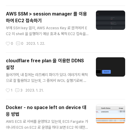
이번에 이전 작업을 할 때 문제를 겪은 순간이 많이 있어서
기억을 되짚어가며 기록으로 남겨보려고 한다. 들어가기
AWS SSM > session manager 를 이용
전에 ECS Fargate 가 아닌 ECS on EC2 를 사용하고 있
하여 EC2 접속하기
다. ECS 의 capacity provider 는 두 종류의 architect
글 내용
ure(amd, arm)를 지원하기 위해 두 개가 구성돼있다. E
부제 SSH key 없이, AWS Access Key 로 원격에서 E
CS cluster 용 EC2 instance 에는 ecs agent 의 설정
C2 의 shell 을 실행하기 예상 효과 & 목적 EC2 접속을
에 `ECS_CONTAINER_STOP_TIMEOUT=35m` 가
위한 SSH Key 관리를 하지 않아도 되게 함으로써 개발자
작성시간
0
0
2023. 1. 22.
있는 상..
생산성 향상 새로운 팀원에게 SSH Key 를 발급해주거나,
기존 Key 를 전달하는 과정 등에서 보안 취약점이 생길 수
있음 또한 SSH Key 관리를 한다는 것 자체가 개발자/인프
cloudflare free plan 을 이용한 DDNS
라 담당자의 생산성을 저하시키는 업무가 될 수 있음 Basti
설정
on 서버를 따로 운영하지 않아도 됨 같은 망이 아닌, 원격
글 내용
에서도 Private Subnet 에 있는 EC2 에 바로 접속할 수
들어가며, 내 집에는 라즈베리 파이가 있다. 여러가지 목적
있어서 개발자 생산성 향상시킬 수 있음 SSH 접속 기록을
으로 잘 활용하고 있는데, 그 중에서 WOL 실행기로써 사
CloudWatch 또는 S3 에 log 를 남기는 것을 통해 보안
용하고 있는 것이 매우 편리하다. 바깥에 나가있을 때 언제
작성시간
1
3
2023. 1. 21.
감사 capabil..
어디서든 집에 있는 컴퓨터를 켜고 각종 필요한 관공서/민
원 서류를 발급받아 내가 있는 곳으로 전송을 해야하거나,
컴맹인 가족이 뭘 해달라고 하면 대신 해줘야 하는 일들이
Docker - no space left on device 대
종종 있기 때문이다. 원래는 WOL 기능이 지원되는 iptim
응 방법
e 의 공유기를 썼었는데, 이사온 집에서는 Wifi mesh 때
글 내용
문에 통신사에서 빌려주는 공유기를 쓰고 있다. 따로 Wifi
AWS ECS 로 서버를 운영하고 있는데, ECS Fargate 가
mesh 를 구성할 수도 있었지만 굳이 비용을 들이지 않고
아니라 ECS on EC2 로 운영을 하다 보면 EC2 에 대한