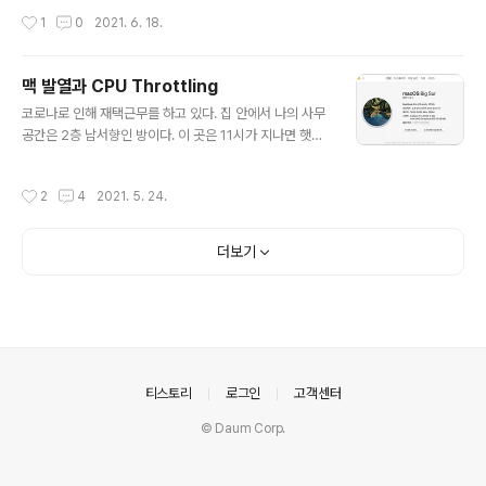
리해놓은 문서가 있고, 모든 내용을 다 옮기기엔 가려야할
작성시간
1
0
2021. 6. 18.
내용도 많고 번거로워서 결론만 간추려서 작성함 ---- co
ntainer health check 방법을 `CMD-SHELL,echo h
ello` 로 해도 container health check failed 의 이유
맥 발열과 CPU Throttling
로 task 가 container 들에게 sigterm 을 보내서 컨테이
글 내용
코로나로 인해 재택근무를 하고 있다. 집 안에서 나의 사무
너가 종료되고, ELB 는 종료된 컨테이너로 계속 트래픽을
공간은 2층 남서향인 방이다. 이 곳은 11시가 지나면 햇빛
보내고 있어서 client 에게는 502 Bad Gateway 응답
이 직사되어 곧 온도가 올라가기 시작하고, 해가 다 지고 나
이 나가는 상황이 간헐적으로 발생하고 있었음. 이 때만 해
서야 온도가 내려가는 그런 공간이다. 보일러 온수파이프
도 문제를 쉽게 해결할 수 있을 거라 생각했..
작성시간
2
4
2021. 5. 24.
라인이 지나가는지, 겨울에도 이 공간이 집에서 가장 따뜻
한 곳이다. 아직까지도 날씨가 따뜻해지면서 그런 것인지
모르겠지만, 4월 초쯤부터 업무용으로 지급받은 맥북 201
더보기
8 15-inch 모델이 이륙소리를 내면서 CPU throttling 이
걸리는 때가 잦아지기 시작했다. Mac Fans Control 프
로그램도 깔아서 팬 속도 조절도 해보고 했지만, 온도가 9
0도를 넘어갈 때도 있었다. 그런데 온도가 90도 넘어가더
라도 CPU 는 Throttling 이 걸리지 않을 때도 있었..
의안내
티스토리
로그인
고객센터
© Daum Corp.