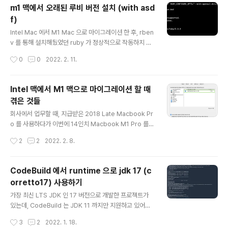
로 진행을 했다. version: '2.2' services: es01: imag
m1 맥에서 오래된 루비 버전 설치 (with asd
e: elasticsearch:7.17.0 container_name: es01 en
f)
vironment: - node.name=es01 - cluster.name=e
글 내용
s-docker-cluster - discovery.seed_hosts=es0
Intel Mac 에서 M1 Mac 으로 마이그레이션 한 후, rben
2,es0..
v 를 통해 설치해뒀었던 ruby 가 정상적으로 작동하지 않
아서, rbenv 를 깔끔하게 지우고, asdf 를 통해 ruby 를
작성시간
0
0
2022. 2. 11.
설치하던 중 겪었던 이슈들이 있어, 예전 버전의 루비 설치
를 workaround 를 통해 설치 성공한 것에 대한 기록 /bi
n/bash -c "$(curl -fsSL https://raw.githubuserco
Intel 맥에서 M1 맥으로 마이그레이션 할 때
ntent.com/Homebrew/install/HEAD/install.sh)" b
겪은 것들
rew install asdf wget https://raw.githubusercont
글 내용
ent.com/rbenv/homebrew-tap/e472b7861b49
회사에서 업무할 때, 지급받은 2018 Late Macbook Pr
cc082d1db0f66f265368da107589/Formula/..
o 를 사용하다가 이번에 14인치 Macbook M1 Pro 를
지급받아서 세팅을 했다. 기존 Intel 맥에서 이것저것 막 설
작성시간
2
2
2022. 2. 8.
치해서 사용해서 그런지, 결과적으로 M1 Mac 에서 포맷
을 3번하고, "마이그레이션 지원" 앱을 통해 마이그레이션
을 4번이나 시도한 끝에 다행히 기본적인 세팅은 끝낸 것
CodeBuild 에서 runtime 으로 jdk 17 (c
같다. 아직 안심하긴 이르지만, 아주 크리티컬한 문제가 있
orretto17) 사용하기
어서 기록해본다. 결과적으로 마이그레이션할 때, 기존 맥
글 내용
에서 Karabiner 앱을 사용하고 있었다면 이걸 삭제한 다
가장 최신 LTS JDK 인 17 버전으로 개발한 프로젝트가
음 마이그레이션을 진행하고, 이후에도 저 앱은 설치하지
있는데, CodeBuild 는 JDK 11 까지만 지원하고 있어서,
않아야 한다는 사실을 기록/공유하기 위한 글이다. 다 지나
해당 프로젝트를 CodeBuild 를 통해 빌드를 할 수가 없
작성시간
3
2
2022. 1. 18.
고 난 지금 시점에서 생각해보니 귀찮지 않다면, 마이그레
다. 곧 JDK 17 도 지원해주겠지만, 준비된 PR(https://git