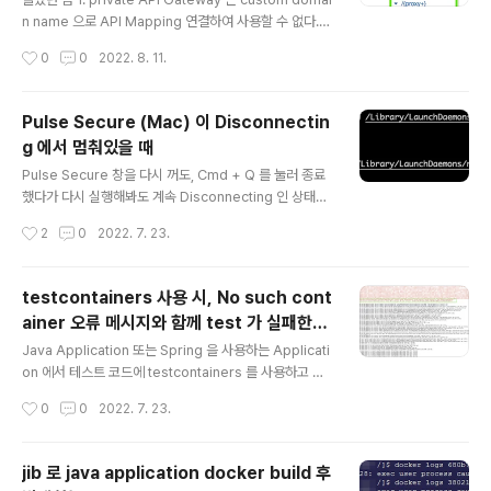
의 MSA로 전환하는 작업을 하고 있 blog.dramancom
n name 으로 API Mapping 연결하여 사용할 수 없다.
pany.com 대부분의 설계, 작업은 다른 분들이 하셨었고
더 앞단에 custom domain name 으로 연결할 LB 와 T
작성시간
0
0
2022. 8. 11.
나는 주로 설계 리뷰, 코드 리뷰에 참여하여 ..
argetGroup 을 둬서 연결하는 workaround 가 있기는
하다만, 불필요하게 LB, TargetGroup 이 필요하다고 느
껴졌고, 구현한 API 들의 경로는 문제가 없는데 단순히 sp
Pulse Secure (Mac) 이 Disconnectin
ringdoc swagger openapi 문서 제공을 위해 그런 인
g 에서 멈춰있을 때
프라 구성을 하는 것이 매우 over engineering 이라고
글 내용
생각했다. 2. spring boot + springdoc 에서 applicat
Pulse Secure 창을 다시 꺼도, Cmd + Q 를 눌러 종료
ion properties 로 path, url 등을 설정할 수 있는데 해
했다가 다시 실행해봐도 계속 Disconnecting 인 상태로
당 설정을 하면 어떻게..
멈춰있을 때가 있다. 그 때, Cancel 을 눌러 다시 Conne
작성시간
2
0
2022. 7. 23.
ct 를 눌러도 "Connect requested" 라는 메시지만 계
속 떠있을 뿐 상황인 그대로다. 이럴 때는 Command Lin
e 으로 껐다가 다시 켜면 된다. Stop command - sudo
testcontainers 사용 시, No such cont
launchctl unload -w /Library/LaunchDaemons/ne
ainer 오류 메시지와 함께 test 가 실패한다
t.pulsesecure.AccessService.plist Start comma
글 내용
면(feat. ARM)
nd - sudo launchctl load -w /Library/LaunchDae
Java Application 또는 Spring 을 사용하는 Applicati
mons/net.pulsesecure.AccessService.plis..
on 에서 테스트 코드에 testcontainers 를 사용하고 있
다. 개발 환경은 M1 Mac 이고, 배포 타겟도 AWS 의 gra
작성시간
0
0
2022. 7. 23.
viton EC2 위에 올리는 Elastic Container Service 이
다. M1 Mac 으로 개발하기 전에는 Intel Mac 으로 개발
을 했었고, 그 때에도 testcontainers 를 사용하여 테스
jib 로 java application docker build 후
틐 코드를 작성하며 개발했던 프로젝트가 있었다. public