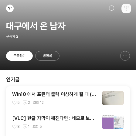
검색하기
티스토리
대구에서 온 남자
구독자
2
구독하기
방명록
신고하기 레이어
열기
인기글
Win10 에서 프린터 출력 이상하게 될 때 (@
PJL COMMENT)
5
2
조회
12
[VLC] 한글 자막이 깨진다면 : 네모로 보이
거나 (SMI 고질병)
8
1
조회
5