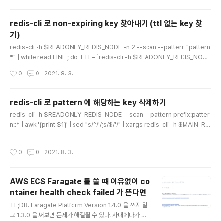
이션 ..
hub.com/aws/aws-codebuild-docker-images/p
ull/495) 은 있지만 아직 release 되기까지는 시간이 좀
redis-cli 로 non-expiring key 찾아내기 (ttl 없는 key 찾
걸릴 것 같다. 해당 PR 을 참고하여, 현재 내 프로젝트에서
기)
CodeBuild 를 통해 corretto17 을 이용하여 Build 를
글 내용
할 수 있도록 workaround 를 적용하고 있다. version:
redis-cli -h $READONLY_REDIS_NODE -n 2 --scan --pattern "pattern
0.2 env: variables: TZ: "Asia/Seoul" phases: inst
*" | while read LINE ; do TTL=`redis-cli -h $READONLY_REDIS_NODE
all: run..
ttl "$LINE"`; if [ $TTL -eq -1 ]; then echo "$LINE" >> /home/ec2-user/
작성시간
0
0
2021. 8. 3.
non-expiring-keys.out; fi; done; # -n 옵션은 database 선택 (select) http
s://stackoverflow.com/a/56265879/7548600 참고
redis-cli 로 pattern 에 해당하는 key 삭제하기
글 내용
redis-cli -h $READONLY_REDIS_NODE --scan --pattern prefix:patter
n::* | awk '{print $1}' | sed "s/^/'/;s/$/'/" | xargs redis-cli -h $MAIN_RE
DIS_NODE del https://stackoverflow.com/a/58879388/7548600 참고
작성시간
0
0
2021. 8. 3.
AWS ECS Faragate 를 쓸 때 이유없이 co
ntainer health check failed 가 뜬다면
글 내용
TL;DR. Faragate Platform Version 1.4.0 을 쓰지 말
고 1.3.0 을 써보면 문제가 해결될 수 있다. 사내에다가 정