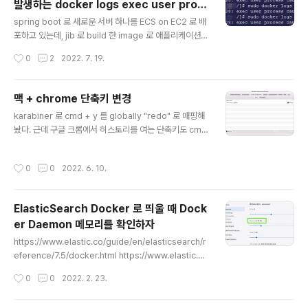
발생하는 docker logs exec user proc
dockerhub 에의 접근은 limit 이 걸려있으므로, 이를 우
글 내용
ess caused exec format error 라는
회하기 위해 dockerhub 으로 pull 받은 이미지를 그대로
spring boot 로 새로운 서버 하나를 ECS on EC2 로 배
에러
private AWS ECR 에 올려놓고 사용하고 있었다. testc
포하고 있는데, jib 로 build 한 image 로 애플리케이션이
ontainers 를 사용하면 ..
정상적으로 뜨지 않아 디버깅하던 중 docker logs 명령
작성시간
0
2
2022. 7. 19.
어의 결과가 `docker logs exec user process cau
sed exec format error` 로 나왔다. 저 메시지는 주로
스크립트에 shebang 을 설정하지 않아서 어떤 환경으로
맥 + chrome 단축키 변경
스크립트를 실행해야할 지 모를 때 발생하는 것으로 알고
글 내용
karabiner 로 cmd + y 를 globally "redo" 로 매핑해
있었는데, jib 에서 이런 문제를 만들었을 거라는 생각은 들
놨다. 근데 구글 크롬에서 히스토리를 여는 단축키도 cmd
지 않아 좀 더 찾아보았다. 결국은 jib 가 기본적으로는 am
+ y 였다. 그래서 cmd + y 로는 히스토리를 열지 못하고,
d architecture 에서 실행이 가능한 image 로 빌드를 하
그동안 마우스로 열고 있었는데 키보드로 하는 방법을 찾
도록 돼있었고, 나는 build.gradle 에서 별도로 j..
작성시간
0
0
2022. 6. 10.
아서 기록하게 됐다. Mac > System Preferences > K
eyboard > App Shortscuts 메뉴에 온 다음 `+` 버튼
을 눌러, Application : Google Chrome 을 선택하고,
ElasticSearch Docker 로 띄울 때 Dock
Metu Title: Show Full History 를 입력한다. (Menu ti
er Daemon 메모리를 확인하자
tle 이 정확하게 입력돼야 작동한다고 한다.) Keyboard
글 내용
Shortcut 에는 원하는 단축키로 매핑한다. 그러면 Mac
https://www.elastic.co/guide/en/elasticsearch/r
OS 차원에서 내가 설정한 단..
eference/7.5/docker.html https://www.elastic.c
o/guide/en/elasticsearch/reference/current/do
작성시간
0
0
2022. 2. 23.
cker.html 위 문서에 잘 나와있다. 이 중에서 docker co
mpose 를 이용하여 multiple nodes 를 띄우는 방식으