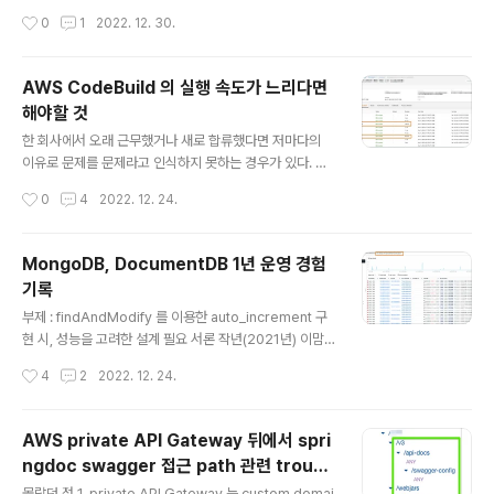
통신사에서 빌려주는 공유기를 쓰면 쉽게 설정 가능했기에
관리도 개발자/인프라 관리자가 책임을 갖게 된다. ECS o
작성시간
0
1
2022. 12. 30.
그렇게 쓰고 있다. 그러나 통신사에서 주는 공유기는 WOL
n EC2 로 운영하고 있는 상황에서 새로운 ECS task 를
기능이 없다..
띄우려고 할 때 가끔씩 CannotPullContainerError: fai
led to register layer. ... no space left on device
AWS CodeBuild 의 실행 속도가 느리다면
와 같이 오류가 발생하며 task 가 실행되지 않는 이슈가 생
해야할 것
길 수 있다. 이는 EC2 의 용량이 꽉 차서 생기는 문제일 확
글 내용
률이 매우 높으며, 아래와 같이 해결할 수 있다. 1. 주기적으
한 회사에서 오래 근무했거나 새로 합류했다면 저마다의
로 docker prune 을 한다. - EC2 를 launch 하는 데 사
이유로 문제를 문제라고 인식하지 못하는 경우가 있다. 최
용되는 LaunchTempla..
근에 AWS CodeBuild 의 실행이 종료되기까지 아주 오
작성시간
0
4
2022. 12. 24.
래 걸리던 프로젝트가 있었는데, 최근에 원인을 파악하고
해결했던 적이 있어 기록을 남기고자 한다. AWS CodeB
uild 의 실행 속도가 느리다면 해야할 것 1. S3 cache 를
MongoDB, DocumentDB 1년 운영 경험
쓰도록 하기 - buildspec 에서 cache 할 파일들의 path
기록
를 지정하고, CodeBuild project 에서 S3 cache 를 사
글 내용
용하도록 하면 지정한 bucket&path 에 cache 파일이
부제 : findAndModify 를 이용한 auto_increment 구
생기고, 그 이후 다음 build 를 할 때마다 cache 를 다운
현 시, 성능을 고려한 설계 필요 서론 작년(2021년) 이맘
로드를 먼저 받는다. 이를 이용하여 bundle install, npm
때 쯤, 회사에서 서비스하고 있는 리멤버의 알림 서비스/도
작성시간
4
2
2022. 12. 24.
instal..
메인을 분리하는 프로젝트를 진행했었다. Java 기반의 알
림 서비스로 MSA 전환기 - 리멤버 기술 블로그 Java 기
반의 알림 서비스로 MSA 전환기 - DRAMA&COMPAN
AWS private API Gateway 뒤에서 spri
Y 안녕하세요! 리멤버에서 Platform Crew에 속해있는
ngdoc swagger 접근 path 관련 troubl
서버 개발자 신선영입니다. 플랫폼 크루에서는 기존의 Ru
글 내용
eshooting
by로 만들어진 모놀리틱 서비스를 점진적으로 Java 기반
몰랐던 점 1. private API Gateway 는 custom domai