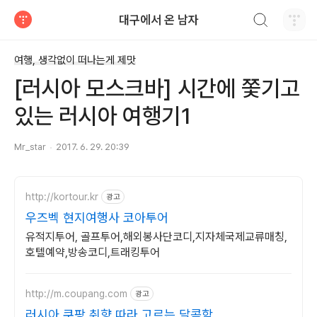
검색하기
대구에서 온 남자
티스토리
여행, 생각없이 떠나는게 제맛
[러시아 모스크바] 시간에 쫓기고
있는 러시아 여행기1
Mr_star
2017. 6. 29. 20:39
http://kortour.kr
광고
우즈벡 현지여행사 코아투어
유적지투어, 골프투어,해외봉사단코디,지자체국제교류매칭,
호텔예약,방송코디,트래킹투어
http://m.coupang.com
광고
러시아 쿠팡 취향 따라 고르는 달콤함