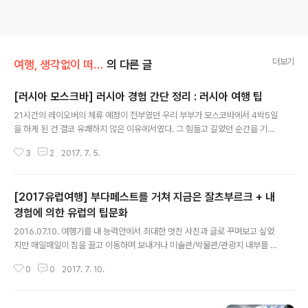
더보기
여행, 생각없이 떠나는게 제맛
의 다른 글
[러시아 모스크바] 러시아 경험 간단 정리 : 러시아 여행 팁
글 내용
21시간의 레이오버의 체류 예정이 전부였던 우리 부부가 모스코바에서 4박5일
을 하게 된 건 결코 유쾌하지 않은 이유에서였다. 그 힘들고 길었던 순간을 기록
으로 남겨보는 것은 다음으로 미뤄보고(너무 파란만장해서....) 간단하게 러시아
3
2
2017. 7. 5.
경험에 대한 생각을 적어보기로.. 1. 러시아는 언어가 안 통하는 한국같이 느껴
졌다.- 러시아는 제2외국어를 가르치지 않으며, 심지어 제2외국어를 가르치는
학교들도 영어가 아닌 또 다른 러시아어(앗 뭔지 까먹었다.)를 가르친단다. 셰레
[2017유럽여행] 부다페스트를 거쳐 지금은 잘츠부르크 + 내
메티예보 공항에 근무하는 대부분의 직원들조차 대부분은 영어를 단 하나도 할
줄 모른다.왜 한국같이 느껴졌냐면, 좁은 땅 덩어리(러시아는 좁지 않지만 모스
경험에 의한 유럽의 팁문화
글 내용
크바는 좁은 듯?)에 수많은 차들이 시도 때도 없이 클락션을 울리며 너도나도 질
2016.07.10. 여행기를 내 능력안에서 최대한 멋진 사진과 글로 꾸며보고 싶었
주를 못해 안..
지만 매일매일이 짐을 끌고 이동하며 보내거나 미술관/박물관/관광지 내부를 돌
아다니는 게 대부분이라 피곤에 절어 무편집 노컷 사진 위주로 게시하는 것으로
0
0
2017. 7. 10.
갈음할 수 있다고 볼 수 있다.(갑자기 말투가...) (이젠 컴퓨터도 안 켜고 모바일
로 업로드중.. 처음 모바일로 써봄)(모바일로는 구글 포토에 있는 사진을 못 가
져와서 결국 PC로...) ** 유럽의 팁 문화(by 내 경험) 경험상 유럽의 대부분 국