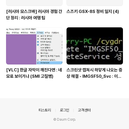
[러시아 모스크바] 러시아 경험 간
스즈키 GSX-8S 정비 일지 (4)
단 정리 : 러시아 여행 팁
[VLC] 한글 자막이 깨진다면 : 네
스크린샷 캡쳐시 하얗게 나오는 증
모로 보이거나 (SMI 고질병)
상 해결 - IMGSF50_Svc : 이미
지 세이퍼(Image Safer) 삭제
의안내
티스토리
로그인
고객센터
© Daum Corp.