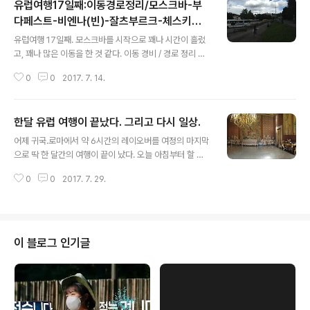
유럽여행17일째:이동경로정리/모스크바-부
가에서는 팁 문화는 거의 사라졌다. 많은 식당에서 음식값에 서비스 차지를 더
해서 청구하는 경우가 많고(계산하기 전까지는 모른다) 그렇지 않더라도 팁을
다페스트-비엔나(빈)-잘츠부르크-체스키크
글 내용
줘야하는 의무는 없다. 다만, 서비스가 마음에 들 경우 계산서에 서명하기 전,..
롬로프-프라하-두브로브니크
유럽여행 17일째. 모스크바를 시작으로 꽤나 시간이 흘렀
고, 꽤나 많은 이동을 한 것 같다. 이동 경비 / 경로 정리 겸
여행기를 축약해서 포스팅(경비는 성인2명 한국인 기준)
0
0
2017. 7. 14.
[$경로 : $이동수단, $경비(비용), $조건, $구매처] 0. 인
천 -> 모스크바(러시아) -> 바르샤바(폴란드) : 비행기(대
한항공), 약 270만원, 예약변경 및 취소 불가, 웹투어(이
한달 유럽 여행이 끝났다. 그리고 다시 일상.
예약변경 및 취소 불가 티켓이라는 점 때문에 더욱이 고생
글 내용
하였다. 원래는 다구간 여행티켓의 경우 앞의 일정 중 하나
어제 귀국.로마에서 약 6시간의 레이오버를 여정의 마지막
라도 사용되지 않으면(no-show 포함) 이후 일정도 모두
으로 딱 한 달간의 여행이 끝이 났다. 오늘 아침부터 할 일
사용할 수 없는 티켓으로 되는 것이다. 다행히 대한항공의
이 쌓여있어, 아침 9시에 일어나려고 알람을 켜뒀는데 알
러시아 모스크바 셰레모티예보공항 지점에 근무하는 지*
0
0
2017. 7. 29.
람 소리를 한 두번 듣긴 들었는데 옆에서 자고 있던 아내가
욱 과장님의 살신성인과 같은 도움으로 한국으로 돌아가는
꺼버렸다. 그래서 나도 더 잤는데 일어나보니 오후 1시 15
비행기..
분... 잠결에 시계가 고장 난 건지 잘못 된 건지 알아내는 것
도 귀찮아서 다시 잠들기로 했다. 곧 옆에서 아내도 일어났
는데 아이폰 시계를 보고 벌써 2시가 다 되어 간다고 했다.
이 블로그 인기글
끝내 일어나 확인해보니 정말 오후였다. 약 12시간 내내 잠
들어 있었던 것이다. 이게 말로만 듣던 시차 적응(?)인건가
싶기도 하고 그냥 피곤해서 그런건가 보다 하며, 하지 못한
일정(세차, 식사, 목욕탕)을 소화하기 위해 부랴부랴 세차
를 맡기..