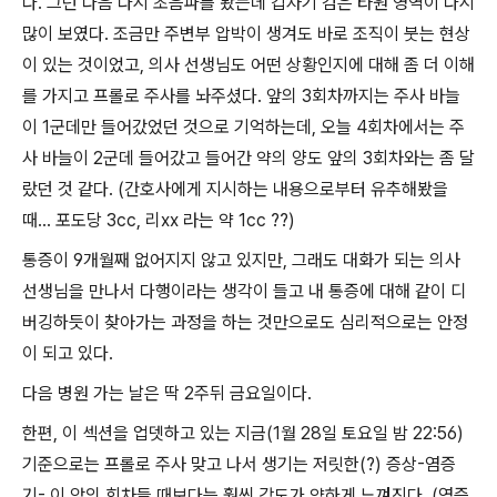
다. 그런 다음 다시 초음파를 봤는데 갑자기 검은 타원 영역이 다시
많이 보였다. 조금만 주변부 압박이 생겨도 바로 조직이 붓는 현상
이 있는 것이었고, 의사 선생님도 어떤 상황인지에 대해 좀 더 이해
를 가지고 프롤로 주사를 놔주셨다. 앞의 3회차까지는 주사 바늘
이 1군데만 들어갔었던 것으로 기억하는데, 오늘 4회차에서는 주
사 바늘이 2군데 들어갔고 들어간 약의 양도 앞의 3회차와는 좀 달
랐던 것 같다. (간호사에게 지시하는 내용으로부터 유추해봤을
때... 포도당 3cc, 리xx 라는 약 1cc ??)
통증이 9개월째 없어지지 않고 있지만, 그래도 대화가 되는 의사
선생님을 만나서 다행이라는 생각이 들고 내 통증에 대해 같이 디
버깅하듯이 찾아가는 과정을 하는 것만으로도 심리적으로는 안정
이 되고 있다.
다음 병원 가는 날은 딱 2주뒤 금요일이다.
한편, 이 섹션을 업뎃하고 있는 지금(1월 28일 토요일 밤 22:56)
기준으로는 프롤로 주사 맞고 나서 생기는 저릿한(?) 증상-염증
기- 이 앞의 회차들 때보다는 훨씬 강도가 약하게 느껴진다. (염증