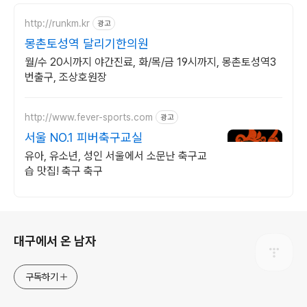
http://runkm.kr
광고
몽촌토성역 달리기한의원
월/수 20시까지 야간진료, 화/목/금 19시까지, 몽촌토성역3
번출구, 조상호원장
http://www.fever-sports.com
광고
서울 NO.1 피버축구교실
유아, 유소년, 성인 서울에서 소문난 축구교
습 맛집! 축구 축구
로그 정보
대구에서 온 남자
구독하기