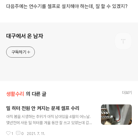
다음주에는 연수기를 셀프로 설치해야 하는데, 잘 할 수 있겠지?
로그 정보
대구에서 온 남자
구독하기
더보기
생활수리
의 다른 글
밀 히터 전원 안 켜지는 문제 셀프 수리
글 내용
아직 봄을 시샘하는 추위가 아직 남아있을 4월의 어느날.
몇년전에 사둔 밀 히터를 겨울 동안 잘 쓰고 있었는데 갑자
기 전원을 켜도 전혀 따뜻해질 기미가 안 보였었다. 그 이후
1
0
2021. 7. 11.
서비스 센터에 보내서 수리를 맡기고자 했으나 여느 OEM