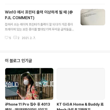
중국산 제품이 그렇듯, 서비스를 받는 게 매우 어려웠다. 서
비스 센터에 전화를 걸어도 받지를 않으니 말이다.그래서
Win10 에서 프린터 출력 이상하게 될 때 (@
다시 추운 계절이 오기 전에 고쳐두는 게 좋겠다고 생각했
고, 대부분의 히터는 간단한 회로로 구성되어 있을 것이기
PJL COMMENT)
글 내용
때문에 오늘 직접 뜯어보기로 했다.케이스 나사 5개와 내
집에서 쓰는 레이저 프린터가 출력이 잘 되다가 가끔 종이
부 컨트롤러 나사 4개를 풀어내면 거의 모든 회로 요소에
트레이에 있는 모든 종이를 빨아당기며 무서운 글자들을
접근이 가능하다. 근데 딱 케이스만 열었는데도 바로 무엇
출력하는 경우가 꽤 있었다. .... @PJL COMMENT "C2
이 문제의 원인이었는지 알 수 있었다.열에 의해 전선이 타
5
2
2021. 2. 7.
=32323232323232320000001602C" .... // 보고
버리고 녹아서 단선이 된 것..
있으면 웬지 무서워지기까지 한다. 그럴때마다 매번 프린
터를 껐다 켜서 임시로 그 상황을 넘어가긴 했는데, 애초에
프린터가 그렇게 작동하는 게 말이 안 되는 것 같아서, 조금
찾아보니 문제는 프린터의 포트가 WSD 포트로 설정이 되
이 블로그 인기글
어있었던 것이 원인이었던 것 같다. 네트워크 포트(a.k.a.
랜선)를 지원하는 레이저 프린터라 표준 TCP/IP 포트로
잡혀있었어야 했는데, 윈10이 알아서 잡아준 포트를 나도
모르게 쓰고 있었던 것이다. 심지어 드라이버는 삼성에서..
iPhone 11 Pro 침수 후 4013
KT GiGA Home & Buddy 로
에러 - 데이터만이라도 살리기
Mesh 구성 초기화하기