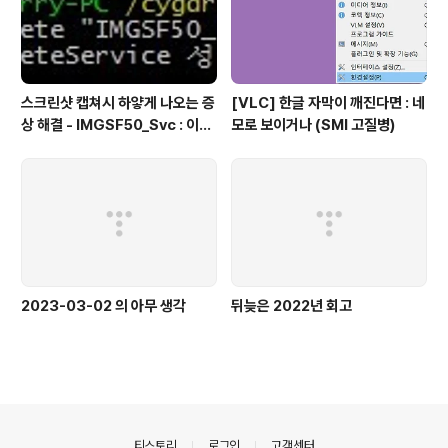
스크린샷 캡쳐시 하얗게 나오는 증
[VLC] 한글 자막이 깨진다면 : 네
상 해결 - IMGSF50_Svc : 이미
모로 보이거나 (SMI 고질병)
지 세이퍼(Image Safer) 삭제
2023-03-02 의 아무 생각
뒤늦은 2022년 회고
의안내
티스토리
로그인
고객센터