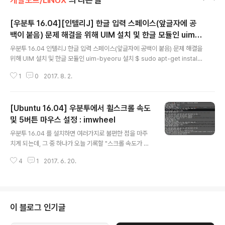
개발노트/LINUX
의 다른 글
[우분투 16.04][인텔리J] 한글 입력 스페이스(앞글자에 공
백이 붙음) 문제 해결을 위해 UIM 설치 및 한글 모듈인 uim-
글 내용
byeoru 설치
우분투 16.04 인텔리J 한글 입력 스페이스(앞글자에 공백이 붙음) 문제 해결을
위해 UIM 설치 및 한글 모듈인 uim-byeoru 설치 $ sudo apt-get install
uim uim-byeoru http://www.kwangsiklee.com/ko/2016/12/%EC%
1
0
2017. 8. 2.
9A%B0%EB%B6%84%ED%88%AC%EC%97%90%EC%84%9C-u
im-%ED%95%9C%EA%B8%80%EC%9E%85%EB%A0%A5%EA%
B8%B0-%EC%84%A4%EC%B9%98%ED%95%98%EA%B8%B0/
[Ubuntu 16.04] 우분투에서 휠스크롤 속도
설치 후 시스템 설정 > 언어 지원 에서 “키보드 입력기" 를 기존 ibus 에서 uim
으로 변경 로그아웃 및 다시 로그인하여 Super 키를 눌러 “uim” 을 검색하면
및 5버튼 마우스 설정 : imwheel
글 내용
“입력기”가 보이는데 ..
우분투 16.04 를 설치하면 여러가지로 불편한 점을 마주
치게 되는데, 그 중 하나가 오늘 기록할 "스크롤 속도가 너
무 느리다는 점"이다. 다니던 회사의 친한 형으로부터 선물
4
1
2017. 6. 20.
받은 5버튼 마우스(DPI 까지 하면 6버튼...)를 써보고 있는
데 모두 만족스러웠다. 하지만 습관때문인지 우분투에서
스크롤 속도나, 브라우저 등에서의 스크롤 버튼을 클릭해
서 스크롤링이 안 되는 점이 은근 불편했다. 우분투에서 제
공하는 기본 설정으로는 포인터 속도, 더블 클릭 속도 정도
이 블로그 인기글
밖에 설정하지 못한다. 그리하여 친절한 jcatki@jcatki.n
o-ip.org의 메일 주소를 사용하는 사람이 apt reposito