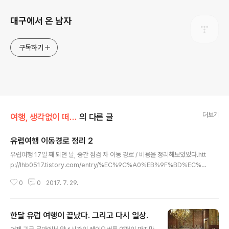
대구에서 온 남자
구독하기
더보기
여행, 생각없이 떠나는게 제맛
의 다른 글
유럽여행 이동경로 정리 2
글 내용
유럽여행 17일 째 되던 날, 중간 점검 차 이동 경로 / 비용을 정리해보았었다.htt
p://lhb0517.tistory.com/entry/%EC%9C%A0%EB%9F%BD%EC%9
7%AC%ED%96%8917%EC%9D%BC%EC%A7%B8%EC%9D%B
0
0
2017. 7. 29.
4%EB%8F%99%EA%B2%BD%EB%A1%9C%EC%A0%95%EB%A
6%AC%EB%AA%A8%EC%8A%A4%ED%81%AC%EB%B0%94%E
B%B6%80%EB%8B%A4%ED%8E%98%EC%8A%A4%ED%8A%B
한달 유럽 여행이 끝났다. 그리고 다시 일상.
8%EB%B9%84%EC%97%94%EB%82%98%EB%B9%88%EC%9
글 내용
E%98%EC%B8%A0%EB%B6%80%EB%A5%B4%ED%81%AC%E