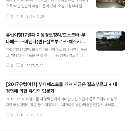
어제 귀국.로마에서 약 6시간의 레이오버를 여정의 마지막
C%B2%B4%EC%8A%A4%ED%82%A4%ED%81%AC%EB%A1%A
으로 딱 한 달간의 여행이 끝이 났다. 오늘 아침부터 할 일
C%EB..
이 쌓여있어, 아침 9시에 일어나려고 알람을 켜뒀는데 알
0
0
2017. 7. 29.
람 소리를 한 두번 듣긴 들었는데 옆에서 자고 있던 아내가
꺼버렸다. 그래서 나도 더 잤는데 일어나보니 오후 1시 15
분... 잠결에 시계가 고장 난 건지 잘못 된 건지 알아내는 것
유럽여행17일째:이동경로정리/모스크바-부
도 귀찮아서 다시 잠들기로 했다. 곧 옆에서 아내도 일어났
는데 아이폰 시계를 보고 벌써 2시가 다 되어 간다고 했다.
다페스트-비엔나(빈)-잘츠부르크-체스키크
글 내용
끝내 일어나 확인해보니 정말 오후였다. 약 12시간 내내 잠
롬로프-프라하-두브로브니크
유럽여행 17일째. 모스크바를 시작으로 꽤나 시간이 흘렀
들어 있었던 것이다. 이게 말로만 듣던 시차 적응(?)인건가
고, 꽤나 많은 이동을 한 것 같다. 이동 경비 / 경로 정리 겸
싶기도 하고 그냥 피곤해서 그런건가 보다 하며, 하지 못한
여행기를 축약해서 포스팅(경비는 성인2명 한국인 기준)
일정(세차, 식사, 목욕탕)을 소화하기 위해 부랴부랴 세차
0
0
2017. 7. 14.
[$경로 : $이동수단, $경비(비용), $조건, $구매처] 0. 인
를 맡기..
천 -> 모스크바(러시아) -> 바르샤바(폴란드) : 비행기(대
한항공), 약 270만원, 예약변경 및 취소 불가, 웹투어(이
[2017유럽여행] 부다페스트를 거쳐 지금은 잘츠부르크 + 내
예약변경 및 취소 불가 티켓이라는 점 때문에 더욱이 고생
하였다. 원래는 다구간 여행티켓의 경우 앞의 일정 중 하나
경험에 의한 유럽의 팁문화
글 내용
라도 사용되지 않으면(no-show 포함) 이후 일정도 모두
2016.07.10. 여행기를 내 능력안에서 최대한 멋진 사진과 글로 꾸며보고 싶었
사용할 수 없는 티켓으로 되는 것이다. 다행히 대한항공의
지만 매일매일이 짐을 끌고 이동하며 보내거나 미술관/박물관/관광지 내부를 돌
러시아 모스크바 셰레모티예보공항 지점에 근무하는 지*
아다니는 게 대부분이라 피곤에 절어 무편집 노컷 사진 위주로 게시하는 것으로
욱 과장님의 살신성인과 같은 도움으로 한국으로 돌아가는
0
0
2017. 7. 10.
갈음할 수 있다고 볼 수 있다.(갑자기 말투가...) (이젠 컴퓨터도 안 켜고 모바일
비행기..
로 업로드중.. 처음 모바일로 써봄)(모바일로는 구글 포토에 있는 사진을 못 가
져와서 결국 PC로...) ** 유럽의 팁 문화(by 내 경험) 경험상 유럽의 대부분 국