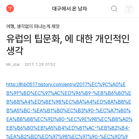
검색하기
대구에서 온 남자
티스토리
여행, 생각없이 떠나는게 제맛
유럽의 팁문화, 에 대한 개인적인
생각
Mr_star
2017. 7. 29. 01:52
http://lhb0517.tistory.com/entry/2017%EC%9C%A0%E
B%9F%BD%EC%97%AC%ED%96%89-%EB%B6%80%E
B%8B%A4%ED%8E%98%EC%8A%A4%ED%8A%B8%E
B%A5%BC-%EA%B1%B0%EC%B3%90-%EC%A7%80%
EA%B8%88%EC%9D%80-%EC%9E%98%EC%B8%A0%
EB%B6%80%EB%A5%B4%ED%81%AC-%EB%82%B4-
%EA%B2%BD%ED%97%98%EC%97%90-%EC%9D%9