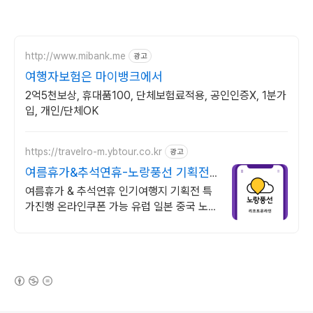
http://www.mibank.me
광고
여행자보험은 마이뱅크에서
2억5천보상, 휴대품100, 단체보험료적용, 공인인증X, 1분가
입, 개인/단체OK
https://travelro-m.ybtour.co.kr
광고
여름휴가&추석연휴-노랑풍선 기획전
특가 진행
여름휴가 & 추석연휴 인기여행지 기획전 특
가진행 온라인쿠폰 가능 유럽 일본 중국 노랑
풍선 여행사 온라인 특가전
(새창열림)
로그 정보