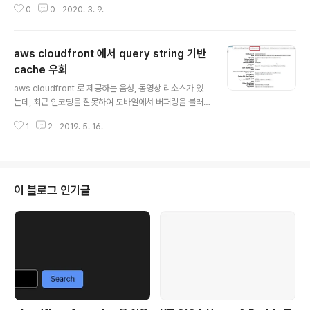
0
0
2020. 3. 9.
ogle.com/google/maps-apis/apis/static-maps-
backend.googleapis.com/staticmap?project=pr
oject_name
aws cloudfront 에서 query string 기반
cache 우회
글 내용
aws cloudfront 로 제공하는 음성, 동영상 리소스가 있
는데, 최근 인코딩을 잘못하여 모바일에서 버퍼링을 불러
일으키는 동영상이 있었는데, 인코딩을 최적화하여 다시 s
1
2
2019. 5. 16.
3 로 업로드 하였으나 cdn 에서 문제가 있는 파일을 캐싱
하고 있어서 여전히 버퍼링이 생겼고, 이를 해결하기 위해
aws 콘솔에서 별도의 invalidate 로 해결을 했었는데, 직
접 invalidate 하지 않고 하는 방법을 찾아보고 아래와 같
이 해결을 했다. 아래의 매뉴얼을 보고 그대로 하면 되는데,
이 블로그 인기글
aws 콘솔 화면에서 cloudfront query string whitelis
t 를 어디서 설정할 수 있는지 좀 헤매서 정리함. https://d
ocs.aws.amazon.com/AmazonCloudFront/lates
t/Dev..