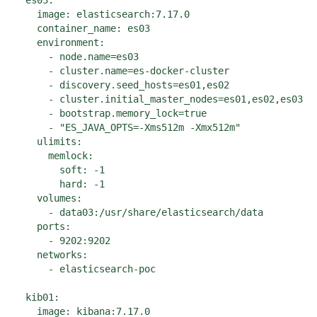
  es03:

    image: elasticsearch:7.17.0

    container_name: es03

    environment:

      - node.name=es03

      - cluster.name=es-docker-cluster

      - discovery.seed_hosts=es01,es02

      - cluster.initial_master_nodes=es01,es02,es03

      - bootstrap.memory_lock=true

      - "ES_JAVA_OPTS=-Xms512m -Xmx512m"

    ulimits:

      memlock:

        soft: -1

        hard: -1

    volumes:

      - data03:/usr/share/elasticsearch/data

    ports:

      - 9202:9202

    networks:

      - elasticsearch-poc

  kib01:

    image: kibana:7.17.0
