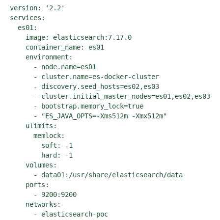
version: '2.2'

services:

  es01:

    image: elasticsearch:7.17.0

    container_name: es01

    environment:

      - node.name=es01

      - cluster.name=es-docker-cluster

      - discovery.seed_hosts=es02,es03

      - cluster.initial_master_nodes=es01,es02,es03

      - bootstrap.memory_lock=true

      - "ES_JAVA_OPTS=-Xms512m -Xmx512m"

    ulimits:

      memlock:

        soft: -1

        hard: -1

    volumes:

      - data01:/usr/share/elasticsearch/data

    ports:

      - 9200:9200

    networks:

      - elasticsearch-poc
