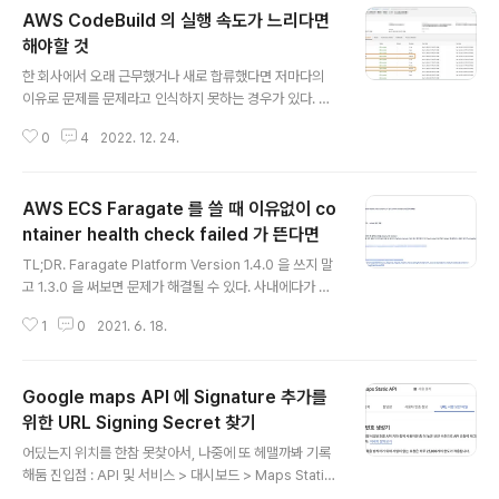
AWS CodeBuild 의 실행 속도가 느리다면
해야할 것
글 내용
한 회사에서 오래 근무했거나 새로 합류했다면 저마다의
이유로 문제를 문제라고 인식하지 못하는 경우가 있다. 최
근에 AWS CodeBuild 의 실행이 종료되기까지 아주 오
0
4
2022. 12. 24.
래 걸리던 프로젝트가 있었는데, 최근에 원인을 파악하고
해결했던 적이 있어 기록을 남기고자 한다. AWS CodeB
uild 의 실행 속도가 느리다면 해야할 것 1. S3 cache 를
AWS ECS Faragate 를 쓸 때 이유없이 co
쓰도록 하기 - buildspec 에서 cache 할 파일들의 path
를 지정하고, CodeBuild project 에서 S3 cache 를 사
ntainer health check failed 가 뜬다면
글 내용
용하도록 하면 지정한 bucket&path 에 cache 파일이
TL;DR. Faragate Platform Version 1.4.0 을 쓰지 말
생기고, 그 이후 다음 build 를 할 때마다 cache 를 다운
고 1.3.0 을 써보면 문제가 해결될 수 있다. 사내에다가 정
로드를 먼저 받는다. 이를 이용하여 bundle install, npm
리해놓은 문서가 있고, 모든 내용을 다 옮기기엔 가려야할
instal..
1
0
2021. 6. 18.
내용도 많고 번거로워서 결론만 간추려서 작성함 ---- co
ntainer health check 방법을 `CMD-SHELL,echo h
ello` 로 해도 container health check failed 의 이유
Google maps API 에 Signature 추가를
로 task 가 container 들에게 sigterm 을 보내서 컨테이
너가 종료되고, ELB 는 종료된 컨테이너로 계속 트래픽을
위한 URL Signing Secret 찾기
글 내용
보내고 있어서 client 에게는 502 Bad Gateway 응답
어딨는지 위치를 한참 못찾아서, 나중에 또 헤맬까봐 기록
이 나가는 상황이 간헐적으로 발생하고 있었음. 이 때만 해
해둠 진입점 : API 및 서비스 > 대시보드 > Maps Static
도 문제를 쉽게 해결할 수 있을 거라 생각했..
API > URL 서명 보안 비밀 https://console.cloud.go