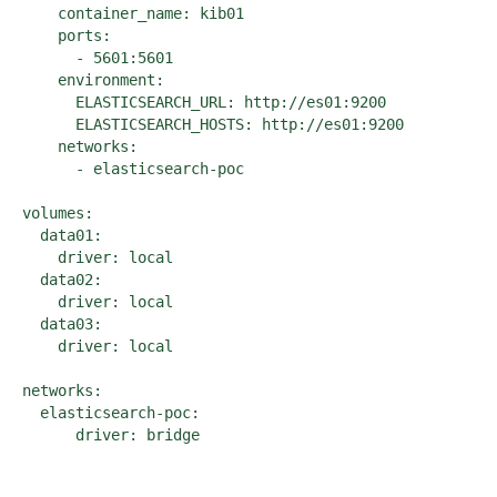
    container_name: kib01

    ports:

      - 5601:5601

    environment:

      ELASTICSEARCH_URL: http://es01:9200

      ELASTICSEARCH_HOSTS: http://es01:9200

    networks:

      - elasticsearch-poc

volumes:

  data01:

    driver: local

  data02:

    driver: local

  data03:

    driver: local

networks:

  elasticsearch-poc:

      driver: bridge