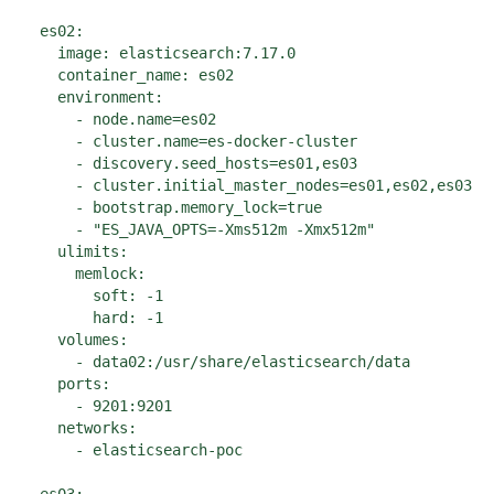
  es02:

    image: elasticsearch:7.17.0

    container_name: es02

    environment:

      - node.name=es02

      - cluster.name=es-docker-cluster

      - discovery.seed_hosts=es01,es03

      - cluster.initial_master_nodes=es01,es02,es03

      - bootstrap.memory_lock=true

      - "ES_JAVA_OPTS=-Xms512m -Xmx512m"

    ulimits:

      memlock:

        soft: -1

        hard: -1

    volumes:

      - data02:/usr/share/elasticsearch/data

    ports:

      - 9201:9201

    networks:

      - elasticsearch-poc
