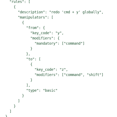
  "rules": [

    {

      "description": "redo 'cmd + y' globally",

      "manipulators": [

        {

          "from": {

            "key_code": "y",

            "modifiers": {

              "mandatory": ["command"]

            }

          },

          "to": [

            {

              "key_code": "z",

              "modifiers": ["command", "shift"]

            }

          ],

          "type": "basic"

        }

      ]

    }

  ]

}