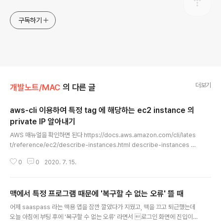
구독하기
더보기
개발노트/MAC
의 다른 글
aws-cli 이용하여 특정 tag 에 해당하는 ec2 instance 의
private IP 알아내기
글 내용
AWS 매뉴얼을 확인하면 된다 https://docs.aws.amazon.com/cli/lates
t/reference/ec2/describe-instances.html describe-instances —
AWS CLI 1.18.97 Command Reference Note: You are viewing the
0
0
2020. 7. 15.
documentation for an older major version of the AWS CLI (versio
n 1). AWS CLI version 2, the latest major version of AWS CLI, is no
w stable and recommended for general use. To view this page f
맥에서 특정 프로그램 때문에 '복구할 수 없는 오류' 뜰 때
or the AWS CLI version 2, click ..
글 내용
어제 saaspass 라는 맥용 앱을 잠깐 깔았다가 지웠고, 맥을 끄고 퇴근했는데
오늘 아침에 부팅 후에 '복구할 수 없는 오류' 라면서 로그인 화면에 진입이