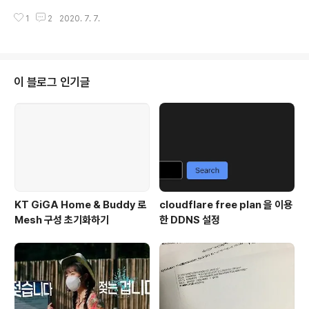
안 되서 잠깐 패닉이 왔다. 업무상 휴대폰으로 saaspass 앱을 써야하는 일이
1
2
2020. 7. 7.
빈번한데, 맥용 앱을 쓰면 모바일을 대체할 수 있을까해서 설치해본건데 기대대
로 되지 않아서 바로 지웠다. 그런데 정식 언인스톨러로 삭제했음에도 불구하고
앱이 지워지면서 덜 지워진 게 있었나본데, 다행히 복구모드에서 auth.db 파일
삭제를 통해 간단히 해결이 됐다. 강제 종료 -> 부팅을 누른 직후 Cmd + R 꾹
누르고 있기 -> 복구화면에서 터미널 띄우기 -> `rm /Volumes/Macintosh
이 블로그 인기글
HD/var/db/auth.db` -> 재부팅
KT GiGA Home & Buddy 로
cloudflare free plan 을 이용
Mesh 구성 초기화하기
한 DDNS 설정