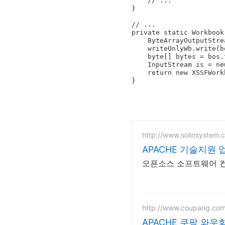
    // ...

}

// ...

private static Workbook
    ByteArrayOutputStream bos = new ByteArrayOutputStream();

    writeOnlyWb.write(bos);

    byte[] bytes = bos.toByteArray();

    InputStream is = new ByteArrayInputStream(bytes);

    return new XSSFWorkbook(is);

}
http://www.solinsystem.c
APACHE 기술지원
오픈소스 소프트웨어 컨
http://www.coupang.co
APACHE 쿠팡 와