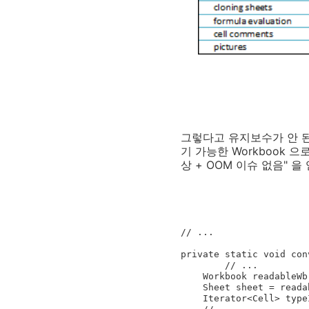
그렇다고 유지보수가 안 된 
기 가능한 Workbook 
상 + OOM 이슈 없음" 
// ...

private static void con
	// ...

    Workbook readableWb = getReadableWbFromWriteOnlyWb(writeOnlyWb);

    Sheet sheet = readableWb.getSheetAt(0);

    Iterator<Cell> typeIterator = sheet.getRow(1).cellIterator(); // 더 이상 NPE 발생하지 않음!
