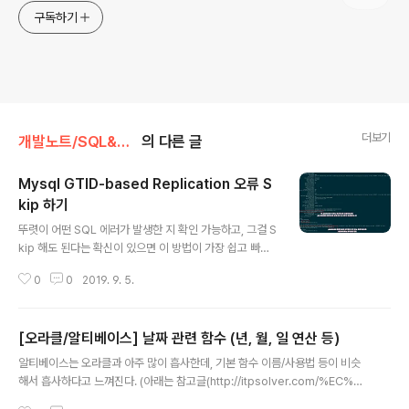
구독하기
더보기
개발노트/SQL&DB
의 다른 글
Mysql GTID-based Replication 오류 S
kip 하기
글 내용
뚜렷이 어떤 SQL 에러가 발생한 지 확인 가능하고, 그걸 S
kip 해도 된다는 확신이 있으면 이 방법이 가장 쉽고 빠르
다. 1. 문제가 된 gtid 트랜잭션 번호 찾기 2. 문제가 된 gti
0
0
2019. 9. 5.
d 트랜잭션 건너 띄도록 빈(empty) 트랜잭션 주입 mysq
l> SET GTID_NEXT="c85b621b-8fd3-11e8-862
c-020051680009:66194695"; Query OK, 0 row
[오라클/알티베이스] 날짜 관련 함수 (년, 월, 일 연산 등)
s affected (0.00 sec) mysql> begin; Query OK,
글 내용
0 rows affected (0.00 sec) mysql> commit; Que
알티베이스는 오라클과 아주 많이 흡사한데, 기본 함수 이름/사용법 등이 비슷
ry OK, 0 rows affected (0.01 sec) mysql> SET G
해서 흡사하다고 느껴진다. (아래는 참고글(http://itpsolver.com/%EC%9
TID_NEXT="AUTOMATIC"; Query OK, 0 rows..
8%A4%EB%9D%BC%ED%81%B4-%EB%82%A0%EC%A7%9C-%