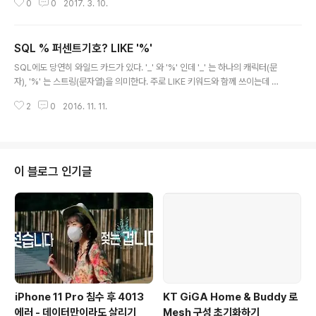
0
0
2017. 3. 10.
EA%B4%80%EB%A0%A8-%ED%95%A8%EC%88%98-%EB%8
5%84-%EC%9B%94-%EC%9D%BC-%EB%8D%94%ED%95%9
8%EA%B8%B0-%EB%B9%BC%EA%B8%B0-%EB%93%B1%EB%
SQL % 퍼센트기호? LIKE '%'
93%B1/)을 참고하여 작성한 글입니다.) 자주 사용되는데 가끔 헷갈릴 때가 있
글 내용
어 매번 구글에서 찾아보곤 했는데 내 블로그에 정리해놓으면 더 편할 것 같음.
SQL에도 당연히 와일드 카드가 있다. '_' 와 '%' 인데 '_' 는 하나의 캐릭터(문
날짜에 대한 반올림/반내림 값 구하기 – 날짜 중에 일(dd)에 대한 반올림 SEL
자), '%' 는 스트링(문자열)을 의미한다. 주로 LIKE 키워드와 함께 쓰이는데 와
E..
일드카드 없이 LIKE문을 쓴다면 '='(등호) 와 결과가 같다. SELECT COL_NA
2
0
2016. 11. 11.
ME1, COL_NAME2 WHERE COL_NAME1 LIKE '%' 의 형태로 사용하게
된다. 이 예시문은 WHERE절이 있으나 마나 전체를 검색하는 쿼리문이다. WH
ERE절이 들어가는 모든 쿼리문에 들어갈 수 있는 것으로 알고 있다.
이 블로그 인기글
iPhone 11 Pro 침수 후 4013
KT GiGA Home & Buddy 로
에러 - 데이터만이라도 살리기
Mesh 구성 초기화하기