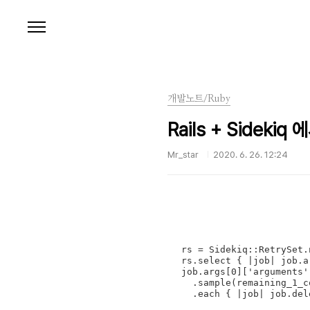
본문 바로가기
개발노트/Ruby
Rails + Sidekiq 
Mr_star
2020. 6. 26. 12:24
rs = Sidekiq::RetrySet.n
rs.select { |job| job.a
job.args[0]['arguments'
  .sample(remaining_1_count)

  .each { |job| job.de