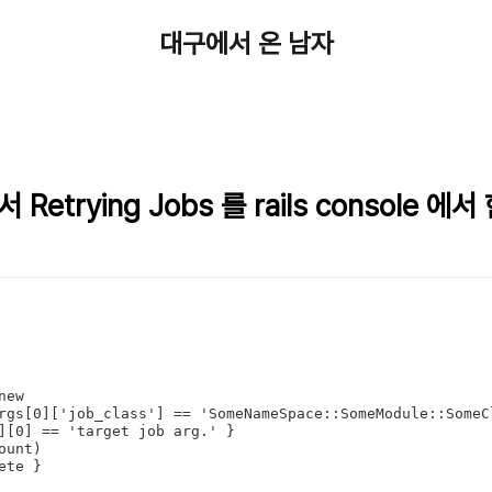
대구에서 온 남자
에서 Retrying Jobs 를 rails console 에서
ew

rgs[0]['job_class'] == 'SomeNameSpace::SomeModule::SomeCl
][0] == 'target job arg.' }

lete }