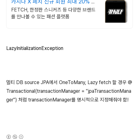
카시나 X 페치 신규 회원 최대 20% 할
인
FETCH, 한정판 스니커즈 등 다양한 브랜드
를 만나볼 수 있는 패션 플랫폼
LazyInitializationException
멀티 DB source JPA에서 OneToMany, Lazy fetch 할 경우 @
Transactional(transactionManager = "jpaTransactionMana
ger") 처럼 transactionManager를 명시적으로 지정해줘야 함!
(새창열림)