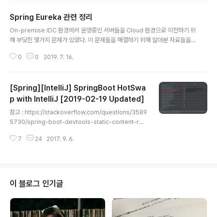
e = "`client`")@EntityListeners(AuditingEntityListener.class)publi
Spring Eureka 관련 정리
c class Client implements Serializable { private static final long s
글 내용
erialVersionUID..
On-premise IDC 환경에서 운영중인 서버들을 Cloud 환경으로 이전하기 위
해 부딪힌 몇가지 문제가 있었다. 이 문제들을 해결하기 위해 알아본 자료들을
정리해두면 후에 도움이 많이 될 것 같아 정리를 해 봄. 상황 1. 기존에는 VPN
0
0
2019. 7. 16.
을 통하였기 때문에 내부간 트래픽은 http 로 해도 안전하다고 여겨지고 있었음
2. Loadbalancer 트래픽 마저 VPN 의 트래픽을 점유하고 있었으므로 불필
요한 성능 저하 유발 3. Cloud 환경에서는 가능한 VPN 을 타지 않고 `외부 트
[Spring][IntelliJ] SpringBoot HotSwa
래픽 + 같은 서브넷 트래픽` 으로만 구성하는 것이 목표 4. Loadbalancer 에
서 앱 서버(서비스)에 접근하기 위해서는 plain http 보다 https 로 전송해야
p with IntelliJ [2019-02-19 Updated]
글 내용
여러 공격으로부터의 최소한의 보안 레벨을..
참고 : https://stackoverflow.com/questions/3589
5730/spring-boot-devtools-static-content-rel
oading-does-not-work-in-intellijhttps://docs.sp
7
24
2017. 9. 6.
ring.io/spring-boot/docs/current/reference/htm
l/howto-hotswapping.html 1. build.gradle 파일의
의존관계 설정 (spring-boot-devtools)compile('or
g.springframework.boot:spring-boot-devtool
s') 2. 인텔리J 설정(Ctrl + Alt + S)Settings > Build, E
이 블로그 인기글
xecution, Deployment > Compiler 메뉴에서 Bu..