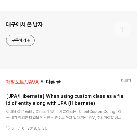
로그 정보
대구에서 온 남자
구독하기
더보기
개발노트/JAVA
의 다른 글
[JPA/Hibernate] When using custom class as a fie
ld of entity along with JPA (Hibernate)
글 내용
아래와 같은 Entity 클래스가 있다. 이 클래스는 `ClientCustomConfig` 라
는 내가 정의한 타입을 인스턴스 변수로 쓰고 있다.이런 경우, 주의해야할 점이
있어서 기록을 한다.Entity Client123456789101112131415161718192
0
0
2018. 5. 31.
021222324252627282930313233343536373839404142434
445464748495051525354555657@Getter@Entity@Table(nam