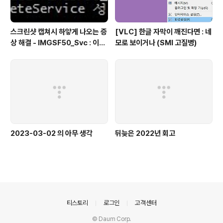
스크린샷 캡쳐시 하얗게 나오는 증
[VLC] 한글 자막이 깨진다면 : 네
상 해결 - IMGSF50_Svc : 이미
모로 보이거나 (SMI 고질병)
지 세이퍼(Image Safer) 삭제
2023-03-02 의 아무 생각
뒤늦은 2022년 회고
의안내
티스토리
로그인
고객센터
© Daum Corp.