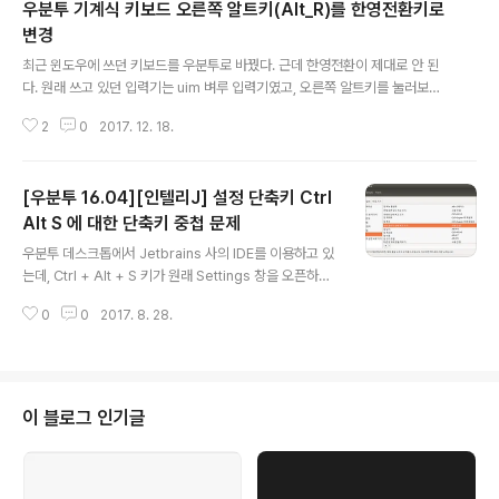
우분투 기계식 키보드 오른쪽 알트키(Alt_R)를 한영전환키로
변경
글 내용
최근 윈도우에 쓰던 키보드를 우분투로 바꿨다. 근데 한영전환이 제대로 안 된
다. 원래 쓰고 있던 입력기는 uim 벼루 입력기였고, 오른쪽 알트키를 눌러보니
Alt_R, Meta_R 로만 인식이 되는 것이었다. 그래서 다시 Hangul로 인식이 되
2
0
2017. 12. 18.
도록 아래와 같이 설정을 바꿔주었다. 참고 사이트는 http://hanmaruj.tistor
y.com/6 이다. --- 기계식 키보드에서는 한/영 키가 없다.그래서 쪽오른쪽 Alt
(R_Alt)를 한/영 키로 인식하도록 바꾸어야하는데 그러기 위해서는 기능키의
[우분투 16.04][인텔리J] 설정 단축키 Ctrl
역할을 지워야한다.다음과 같은 방법으로 진행할 수 있다. $ cd /usr/share/X
11/xkb/symbols/$ sudo vi altwin or $ sudo gedit altwin altwin 파일
Alt S 에 대한 단축키 중첩 문제
글 내용
을 열..
우분투 데스크톱에서 Jetbrains 사의 IDE를 이용하고 있
는데, Ctrl + Alt + S 키가 원래 Settings 창을 오픈하는
단축키로 설정이 되어있고, 문제없이 실행되어야 하는데
0
0
2017. 8. 28.
그렇지 못한 현상때문에 은근히 불편했다. 이는 우분투 OS
에서 "말아 올리기 상태 켜고 끄기" (영어로는 Toggle-s
haded-state)의 키보드 단축키 또한 Ctrl + Alt + S 로
설정되어 있기 때문이다.OS에서 설정된 단축키의 우선순
위가 더 높아서 그런 것임... 문제 해결 방법 : 환경설정 ->
이 블로그 인기글
키보드 -> 바로가기 -> 아래와 같이 "사용 안 함"으로 바
꿔주면 끝