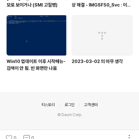
모로 보이거나 (SMI 고질병)
상 해결 - IMGSF50_Svc : 이미
지 세이퍼(Image Safer) 삭제
Win10 업데이트 이후 시작메뉴-
2023-03-02 의 아무 생각
검색이 안 됨. 빈 화면만 나옴
의안내
티스토리
로그인
고객센터
© Daum Corp.
0
0