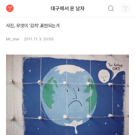
검색하기
대구에서 온 남자
티스토리
사진, 무엇이 '감히' 표현되는가
Mr_star
2011. 11. 3. 20:55