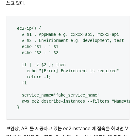
쓰고 있다.
ec2-ip() {

  # $1 : AppName e.g. cxxxx-api, rxxxx-api

  # $2 : Envirionment e.g. development, test

  echo '$1 : ' $1

  echo '$2 : ' $2

  if [ -z $2 ]; then

    echo "[Error] Environment is required"

    return -1;

  fi

  service_name="fake_service_name"

  aws ec2 describe-instances --filters "Name=tag:
}
보안상, API 를 제공하고 있는 ec2 instance 에 접속을 하려면 V