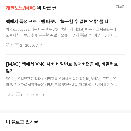
더보기
개발노트/MAC
의 다른 글
맥에서 특정 프로그램 때문에 '복구할 수 없는 오류' 뜰 때
글 내용
어제 saaspass 라는 맥용 앱을 잠깐 깔았다가 지웠고, 맥을 끄고 퇴근했는데
오늘 아침에 부팅 후에 '복구할 수 없는 오류' 라면서 로그인 화면에 진입이
안 되서 잠깐 패닉이 왔다. 업무상 휴대폰으로 saaspass 앱을 써야하는 일이
1
2
2020. 7. 7.
빈번한데, 맥용 앱을 쓰면 모바일을 대체할 수 있을까해서 설치해본건데 기대대
로 되지 않아서 바로 지웠다. 그런데 정식 언인스톨러로 삭제했음에도 불구하고
앱이 지워지면서 덜 지워진 게 있었나본데, 다행히 복구모드에서 auth.db 파일
[MAC] 맥에서 VNC 서버 비밀번호 잊어버렸을 때, 비밀번호
삭제를 통해 간단히 해결이 됐다. 강제 종료 -> 부팅을 누른 직후 Cmd + R 꾹
누르고 있기 -> 복구화면에서 터미널 띄우기 -> `rm /Volumes/Macintosh
찾기
글 내용
HD/var/db/auth.db` -> 재부팅
SSH는 열려있고 계정과 비밀번호를 알아서 접속이 되는데, VNC는 포트는 열
려 있으나 따로 설정해놓은 비밀번호를 잊어버렸을 때 아래의 명령어를 치면 암
호화된 비밀번호를 얻을 수 있다. sudo cat /Library/Preferences/com.a
0
0
2017. 5. 10.
pple.VNCSettings.txt | perl -wne 'BEGIN { @k = unpack "C*", pack
"H*", "1734516E8BA8C5E2FF1C39567390ADCA"}; chomp; @p =
unpack "C*", pack "H*", $_; foreach (@k) { printf "%c", $_ ^ (shift
@p || 0) }; print "\n"' 새로 암호를 설정하려면 아래 명령어를 입력하면 됨 pe
rl -we 'BEGIN { @..
이 블로그 인기글