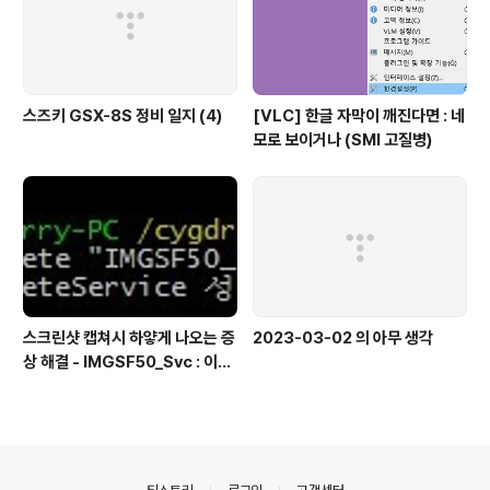
스즈키 GSX-8S 정비 일지 (4)
[VLC] 한글 자막이 깨진다면 : 네
모로 보이거나 (SMI 고질병)
스크린샷 캡쳐시 하얗게 나오는 증
2023-03-02 의 아무 생각
상 해결 - IMGSF50_Svc : 이미
지 세이퍼(Image Safer) 삭제
의안내