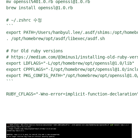
mv openssl%401.0.rb openssl@1.0.rb

brew install openssl@1.0.rb

# ~/.zshrc 수정

```

export PATH=/Users/hanbyul.lee/.asdf/shims:/opt/homebr
. /opt/homebrew/opt/asdf/libexec/asdf.sh

# For Old ruby versions

# https://medium.com/@3minus1/installing-old-ruby-vers
export LDFLAGS="-L/opt/homebrew/opt/openssl@1.0/lib"

export CPPFLAGS="-I/opt/homebrew/opt/openssl@1.0/inclu
export PKG_CONFIG_PATH="/opt/homebrew/opt/openssl@1.0/
```

RUBY_CFLAGS="-Wno-error=implicit-function-declaration