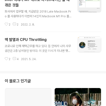
t.pulsesecure.AccessService.plist Start comma
겪은 것들
글 내용
nd - sudo launchctl load -w /Library/LaunchDae
회사에서 업무할 때, 지급받은 2018 Late Macbook Pr
mons/net.pulsesecure.AccessService.plis..
o 를 사용하다가 이번에 14인치 Macbook M1 Pro 를
지급받아서 세팅을 했다. 기존 Intel 맥에서 이것저것 막 설
2
2
2022. 2. 8.
치해서 사용해서 그런지, 결과적으로 M1 Mac 에서 포맷
을 3번하고, "마이그레이션 지원" 앱을 통해 마이그레이션
을 4번이나 시도한 끝에 다행히 기본적인 세팅은 끝낸 것
맥 발열과 CPU Throttling
같다. 아직 안심하긴 이르지만, 아주 크리티컬한 문제가 있
글 내용
어서 기록해본다. 결과적으로 마이그레이션할 때, 기존 맥
코로나로 인해 재택근무를 하고 있다. 집 안에서 나의 사무
에서 Karabiner 앱을 사용하고 있었다면 이걸 삭제한 다
공간은 2층 남서향인 방이다. 이 곳은 11시가 지나면 햇빛
음 마이그레이션을 진행하고, 이후에도 저 앱은 설치하지
이 직사되어 곧 온도가 올라가기 시작하고, 해가 다 지고 나
않아야 한다는 사실을 기록/공유하기 위한 글이다. 다 지나
2
4
2021. 5. 24.
서야 온도가 내려가는 그런 공간이다. 보일러 온수파이프
고 난 지금 시점에서 생각해보니 귀찮지 않다면, 마이그레
라인이 지나가는지, 겨울에도 이 공간이 집에서 가장 따뜻
이션 ..
한 곳이다. 아직까지도 날씨가 따뜻해지면서 그런 것인지
모르겠지만, 4월 초쯤부터 업무용으로 지급받은 맥북 201
8 15-inch 모델이 이륙소리를 내면서 CPU throttling 이
이 블로그 인기글
걸리는 때가 잦아지기 시작했다. Mac Fans Control 프
로그램도 깔아서 팬 속도 조절도 해보고 했지만, 온도가 9
0도를 넘어갈 때도 있었다. 그런데 온도가 90도 넘어가더
라도 CPU 는 Throttling 이 걸리지 않을 때도 있었..