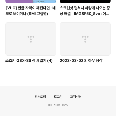
[VLC] 한글 자막이 깨진다면 : 네
스크린샷 캡쳐시 하얗게 나오는 증
모로 보이거나 (SMI 고질병)
상 해결 - IMGSF50_Svc : 이미
지 세이퍼(Image Safer) 삭제
스즈키 GSX-8S 정비 일지 (4)
2023-03-02 의 아무 생각
의안내
티스토리
로그인
고객센터
© Daum Corp.