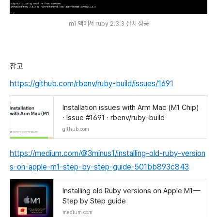
m1 맥에서 ruby 2.3.3 설치 성공
참고
https://github.com/rbenv/ruby-build/issues/1691
Installation issues with Arm Mac (M1 Chip)
· Issue #1691 · rbenv/ruby-build
github.com
https://medium.com/@3minus1/installing-old-ruby-version
s-on-apple-m1-step-by-step-guide-501bb893c843
Installing old Ruby versions on Apple M1 —
Step by Step guide
medium.com