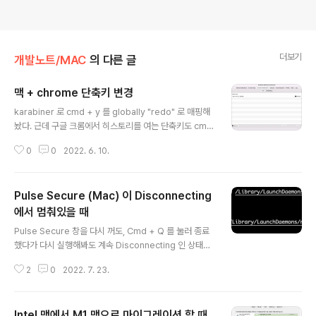
더보기
개발노트/MAC
의 다른 글
맥 + chrome 단축키 변경
글 내용
karabiner 로 cmd + y 를 globally "redo" 로 매핑해
놨다. 근데 구글 크롬에서 히스토리를 여는 단축키도 cmd
+ y 였다. 그래서 cmd + y 로는 히스토리를 열지 못하고,
0
0
2022. 6. 10.
그동안 마우스로 열고 있었는데 키보드로 하는 방법을 찾
아서 기록하게 됐다. Mac > System Preferences > K
eyboard > App Shortscuts 메뉴에 온 다음 `+` 버튼
Pulse Secure (Mac) 이 Disconnecting
을 눌러, Application : Google Chrome 을 선택하고,
Metu Title: Show Full History 를 입력한다. (Menu ti
에서 멈춰있을 때
글 내용
tle 이 정확하게 입력돼야 작동한다고 한다.) Keyboard
Pulse Secure 창을 다시 꺼도, Cmd + Q 를 눌러 종료
Shortcut 에는 원하는 단축키로 매핑한다. 그러면 Mac
했다가 다시 실행해봐도 계속 Disconnecting 인 상태로
OS 차원에서 내가 설정한 단..
멈춰있을 때가 있다. 그 때, Cancel 을 눌러 다시 Conne
2
0
2022. 7. 23.
ct 를 눌러도 "Connect requested" 라는 메시지만 계
속 떠있을 뿐 상황인 그대로다. 이럴 때는 Command Lin
e 으로 껐다가 다시 켜면 된다. Stop command - sudo
Intel 맥에서 M1 맥으로 마이그레이션 할 때
launchctl unload -w /Library/LaunchDaemons/ne