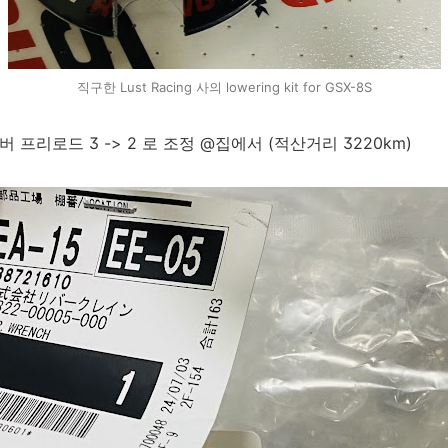
직구한 Lust Racing 사의 lowering kit for GSX-8S
소버 프리로드 3 -> 2 로 조정 @집에서 (적산거리 3220km)