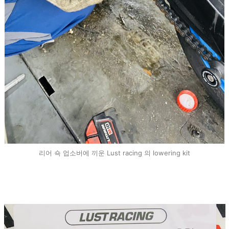
리어 쇽 업소버에 끼운 Lust racing 의 lowering kit