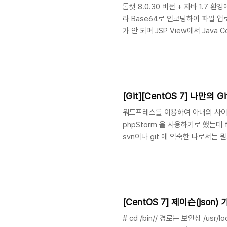
톰캣 8.0.30 버전 + 자바 1.7 
라 Base64로 인코딩하여 파일 업
가 안 되며 JSP View에서 Java Co
null이 되는 현상.=> 처음에는
기본적으로 아무 설정이 되어있지 않다
BODY의 사이즈가 2MB로 제한이 
해결할 ..
[Git][CentOS 7] 나만의 
워드프레스를 이용하여 아내의 사이트
phpStorm 을 사용하기로 했는데
svn이나 git 에 익숙한 나로서는 뭔가
래서 본격적으로 프로젝트를 시작하기
이 글은 설치를 진행하면서 동시에 
닐 수도 있다. -- 구축 후 한 마
있을까봐 실제 project 이름을 으로 
[CentOS 7] 제이슨(json)
# cd /bin// 경로는 보안상 /usr/loc