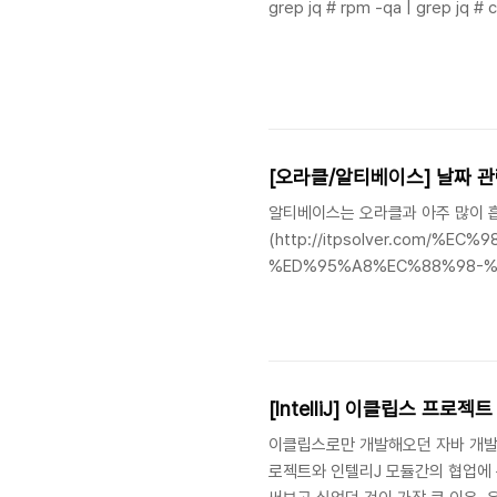
grep jq # rpm -qa | grep jq # 
[오라클/알티베이스] 날짜 관련 
알티베이스는 오라클과 아주 많이 흡
(http://itpsolver.com/
%ED%95%A8%EC%88%98-%
%EB%B9%BC%EA%B8%B0-%
에서 찾아보곤 했는데 내 블로그에 정
[IntelliJ] 이클립스 프
이클립스로만 개발해오던 자바 개발
로젝트와 인텔리J 모듈간의 협업에 