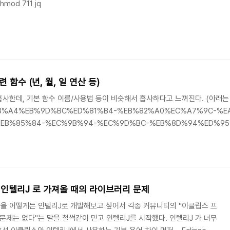
chmod 711 jq
함수 (년, 월, 일 연산 등)
사한데, 기본 함수 이름/사용법 등이 비슷해서 흡사하다고 느껴진다. (아래는
%EC%98%A4%EB%9D%BC%ED%81%B4-%EB%82%A0%EC%A7%9C-
EB%85%84-%EC%9B%94-%EC%9D%BC-%EB%8D%94%ED%95
EB%93%B1%EB%93%B1/)을 참고하여 작성한 글입니다.) 자주 사용되는
리해놓으면 더 편할 것 같음. 날짜에 대한 반올림/반내림 값 구하기 – 날짜 중에 
로젝트 인텔리J 로 가져올 때의 라이브러리 문제
을 어떻게든 인텔리J로 개발해보고 싶어서 각종 커뮤니티의 "이클립스 프
문제는 없다"는 말을 철썩같이 믿고 인텔리J를 시작했다. 인텔리J 가 너무