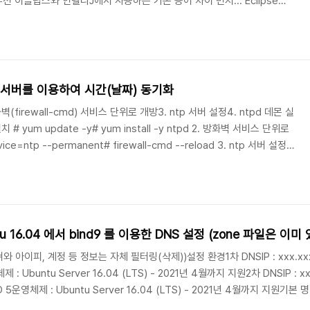
선 이클립스와 인텔리J에서 사용하는 기본 용어 차이 먼저... Eclipse
Project Project Module 프로젝트란 단어가 공통으로 사용되는데 의미가 다르
 협업을 사용하지 않는 상태에서 인텔리J에서 프로젝트를 만들고 그 안에 모
제없이 잘 돌아간다.라이브러리 파일도 그냥 필요한 jar 파일을 하나씩 하
..
TP 서버를 이용하여 시간(날짜) 동기화
방화벽(firewall-cmd) 서비스 단위로 개방3. ntp 서버 설정4. ntpd 데몬 실
vice=ntp --permanent# firewall-cmd --reload 3. ntp 서버 설정
.pool.ntp.orgserver time.bora.netserver time.kornet.net 4.
e ntpd# systemctl start nt..
ntu 16.04 에서 bind9 를 이용한 DNS 설정 (zone 파일은 이미
아이피, 계정 등 정보는 자체 필터링(삭제))설정 환경1차 DNSIP : xxx.xxx.xxx
 : Ubuntu Server 16.04 (LTS) - 2021년 4월까지 지원2차 DNSIP : xxx.
AID 5운영체제 : Ubuntu Server 16.04 (LTS) - 2021년 4월까지 지
 명령어# service bind9 start# service bind9 stop# service b