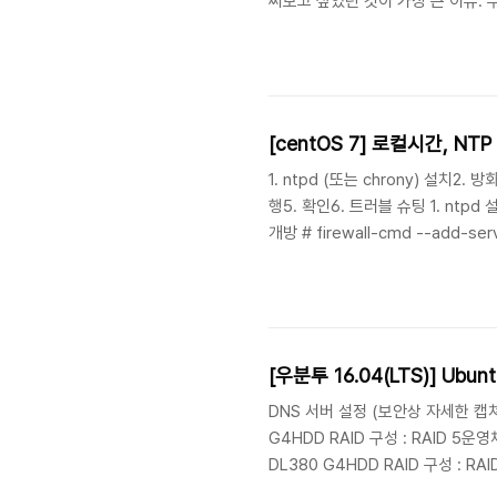
써보고 싶었던 것이 가장 큰 이유. 우
IntelliJ IDEA Workspace 
다보니 많이 헷갈릴 수 있다. 우선
듈을 만들고 테스트를 해보면 별 문
나씩 추가해나가면서 Spring MVC 
[centOS 7] 로컬시간, N
1. ntpd (또는 chrony) 설치2. 
행5. 확인6. 트러블 슈팅 1. ntpd 설치 # yum update -y# yum install -y ntpd 2. 방화벽 서비스 단위로
개방 # firewall-cmd --add-ser
# vim /etc/ntp.conf server kr
ntpd 데몬 실행 # systemctl enabl
[우분투 16.04(LTS)] Ubu
DNS 서버 설정 (보안상 자세한 캡쳐와 
G4HDD RAID 구성 : RAID 5운영체제
DL380 G4HDD RAID 구성 : R
DNS 서비스 자체에 문제가 있을 때 사용하는