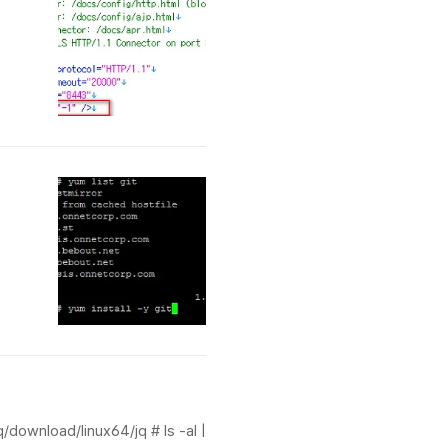
ownload/linux64/jq # ls -al |