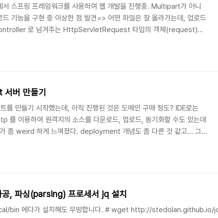
환경에서 스프링 프레임워크를 사용하여 웹 개발을 진행중. Multipart가 아니
로드 기능을 구현 중 이상한 점 발견=> 어떤 파일은 잘 올라가는데, 업로드
ntroller 로 넘겨주는 HttpServletRequest 타입의 객체(request)가
 파일 타입때문인가 했는데 좀 더 테스트를 해보니 파일의 용량문제였음 톰캣은
면(=Default 라면) POST 타입으로 데이터를 전송할 때 POST
되어 있다는 점을 확인. 그래서 명시적으로 POST BODY SIZE를 지정하여
Git 서버 만들기
를 만들기 시작했는데, 아직 진행된 것은 도메인 구매 정도? IDE로는
 ftp 를 이용하여 원격지의 소스를 다운로드, 업로드, 동기화할 수도 있는데
 좀 weird 하게 느껴졌다. deployment 개념도 좀 다른 것 같고... 그
에 앞서 Git 으로 형상관리를 하는게 좋을 것 같아서 설치하려고 하고,
작성하는 것이라 중간 중간 오류가 나오는 모습을 볼 수도 있을 것이고 아
디 --우선 어떻게 해야하는지 구조를 파악하는 것이 중요하다.(보안에 문제가
..
 가공, 파싱(parsing) 프로세서 jq 설치
al/bin 에다가 설치해도 무방합니다. # wget http://stedolan.github.io/jq/d