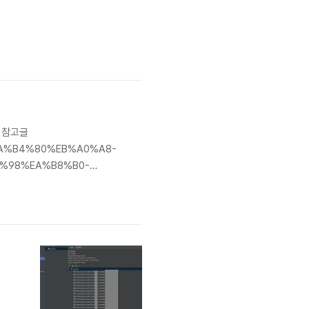
 참고글
%EA%B4%80%EB%A0%A8-
%98%EA%B8%B0-
데 가끔 헷갈릴 때가 있어 매번 구글
일(dd)에 대한 반올림 SELE..