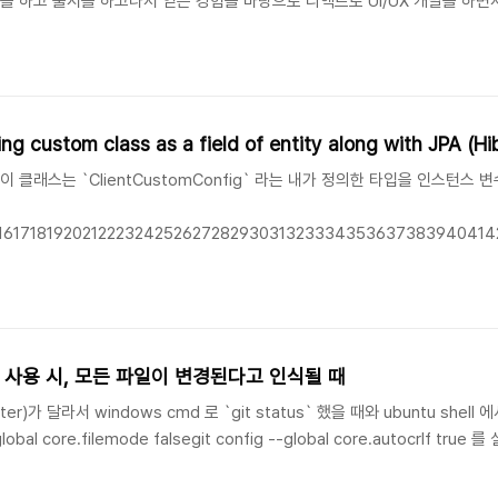
발을 하고 출시를 하고나서 얻은 경험을 바탕으로 리액트로 UI/UX 개발을 하
로는 npm 라이브러리의 다운로드 수가 많은 게 가장 좋다. 1. UI framework
워크. 구 버전의 IE 에 적용하..
ng custom class as a field of entity along with JPA (Hi
. 이 클래스는 `ClientCustomConfig` 라는 내가 정의한 타입을 인스턴스
41516171819202122232425262728293031323334353637383940
uditingEntityListener.class)public class Client implements Serializa
dows 사용 시, 모든 파일이 변경된다고 인식될 때
ter)가 달라서 windows cmd 로 `git status` 했을 때와 ubuntu shell 
-global core.filemode falsegit config --global core.autocrlf tru