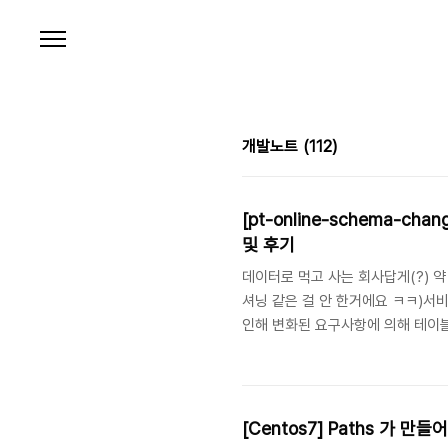
본문 바로가기
개발노트
(112)
[pt-online-schema-chan
및 후기
데이터로 먹고 사는 회사답게(?) 약 
셔닝 같은 걸 안 한거에요 ㅋㅋ)서
인해 변화된 요구사항에 의해 테이블도 
있던 데이터베이스를 클라우드 환경으
으로 기억한다.여튼, 그 때도 pt-on
별 이슈가 없었기에 사내에만 간단히
는데 사실 정확하게 5번째에도 왜 ..
[Centos7] Paths 가 