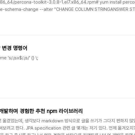
/x86_64/percona-toolkit-3.0.8-1.el7.x86_64.rpm# yum install perco
line-schema-change --alter "CHANGE COLUMN STRINGANSWER 
LLATE 'utf8mb4_general_ci'" D=ovey,t=SURVEY_ANSWER --dry-
 변경 명령어
 's/.jsx$/.js/' {} \;
스 개발하며 경험한 추천 npm 라이브러리
ub.io 로 옮겼었는데, 생각보다 markdown 방식으로 글을 쓰기가 그다지 편하
려고 한다. JPA specification 관련 글 몇개는 저기 있다. 언제 옮겨오지