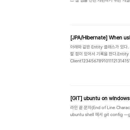
스 웹 앱을 전면 개편하기 위한 개
고자 글을 쓰게 되었다. 전반적인 의견으
bootstrap 4 기준의 CSS 프레임
[JPA/Hibernate] When usi
아래와 같은 Entity 클래스가 있다
할 점이 있어서 기록을 한다.Entity
Client123456789101112131
= "`client`")@EntityListeners(A
serialVersionUID..
[GIT] ubuntu on win
라인 끝 문자(End of Line Charac
ubuntu shell 에서 git config -