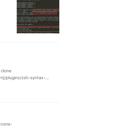
 clone
m}/plugins/zsh-syntax-
ns/zsh-autosuggestion..
rcona-