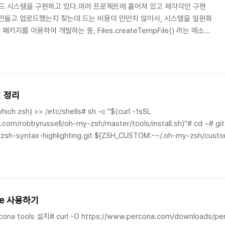
드 시스템을 구현하고 있다.여러 프로젝트에 흩어져 있고 제각각인 구현
만들고 업로드했는지 찾는데 드는 비용이 만만치 않아서, 시스템을 일원화
e.* 패키지를 이용하여 개발하는 중, Files.createTempFile() 라는 메소드
일이 계속 쌓이는 건 아닐까 하는 노파심/걱정이 생겼다. 그래서 조금 찾아봤
7 이고`java.io.tmpdir` 에 대해서 별다른 설정을 하지 않은 Spring
 임시 파일 공간으로 사용하고 있다.그렇다면, /tmp 디렉토리는 자바 뿐만이
어 정리
hich zsh) >> /etc/shells# sh -c "$(curl -fsSL
.com/robbyrussell/oh-my-zsh/master/tools/install.sh)"# cd ~# git
/zsh-syntax-highlighting.git ${ZSH_CUSTOM:-~/.oh-my-zsh/custo
s://github.com/zsh-users/zsh-autosuggestions $ZSH_CUSTOM/plugi
nge 사용하기
cona tools 설치# curl -O https://www.percona.com/downloads/pe