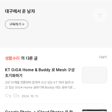
로그 정보
대구에서 온 남자
구독하기
더보기
생활수리
의 다른 글
KT GiGA Home & Buddy 로 Mesh 구성
초기화하기
글 내용
2년 10개월 전쯤부터 집에서 쓰고 있는 KT 에서 빌려 쓰
고 있는 GiGA Home 공유기와 Buddy 라는 공유기로 M
esh 를 구성하여 그냥저냥 잘 쓰고 있었는데, 며칠전부터
2
1
2024. 10. 11.
1층만 내려가면 와이파이의 신호가 매우 약하고 인터넷 속
도가 매우 느려지는 현상을 겪어 불편함을 겪었다. 과거에
도 몇 번 그랬던 적이 있었는데, 그 때에는 Buddy 를 재부