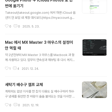
Google Photo -> iCloud Photos 로 한
팅하면 해결이 됐었다.그런데 이번에는 Buddy 를 몇 번이
나 재부팅해도 해결이 안 되길래, 금단의 버튼(Buddy 의
번에 옮기기
글 내용
WPS 버튼 ㅋㅋ)을 눌렀더니 그 이후로 아예 Mesh 연결
Takeout(takeout.google.com) 에서 하면 iCloud 옵
자체가 안 되어 버렸다.이게 발단이 돼 Mesh 연결을 성공
션이 안 보임 내 계정 대시보드(https://myaccount.goo
시키기까지 우여곡절(Home 과 Buddy 각각 5번은 초기
gle.com/dashboard)에서 "데이터 이전" 버튼을 통해
화 해봤고, 랜선을 꽂았다 뺐다가 반복 ㅠㅠㅠ)을 겪다가
0
0
2025. 5. 23.
야 iCloud 로 이전이 가능하다! 제발 성공해라!!!!
결..
Mac 에서 MX Master 3 마우스의 설정이
안 먹힐 때
글 내용
약 2년전부터 MX Master 3 마우스를 Macbook 과 함
께 사용하고 있다. 업무의 연속성과 재부팅 후 다시 켜지는
창들이 완전히 원상복구가 안 되는 것들이 꽤 있어서 종료
1
4
2021. 12. 24.
(shutdown)를 시키기 보다는 잠자기(sleep)를 주로 하
는 편이다. 그런데, 잠자기 시간에 따라 다른 것인지 잘 모
르겠지만, 맥북을 쓰다보면 Logi Options 로 커스터마이
세탁기 배수구 셀프 교체
징 해놓은 설정들(e.g. SmartShift 끄고, Fixed scroll
글 내용
wheel mode 를 Ratchet 으로 변경한 것)이 갑자기 먹
계획에도 없던 이사를 한 집의 다용도 실 배수구에서 하수
히지 않고 공장 초기화를 한 상태인 것처럼 작동하는 경우
구 냄새를 동반한 찬 바람이 솔솔 불어오는 것을 이사한 다
가 간헐적이지만 빈번하게 발생하였다. 그 때마다 Logi O
음에야 깨달았다. 몇번 집에 왔을 때는 몰랐었는데, 모를 수
ptions 앱을 켜서 확인해보면, 커스터마이징 해놓은 설정
0
0
2021. 12. 19.
밖에 없었던 이유가 작은 창문을 항상 열어놔서 환기가 잘
들은 그대로 적용돼있었다. 그럼..
되고 있었기 때문이었다. 교체할 때까지는 임시로 뽁뽁이