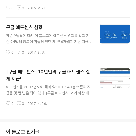
0
0
2016. 9. 21.
구글 애드센스 현황
글 내용
작년 9월달에 다시 이 블로그에 애드센스 광고를 달고 기
존 94달러 정도에 머물러 있던 게 약 6개월이 지난 지금은
98달러를 찍었습니다. 좀있으면 10년 묵은 100달러가 제
0
0
2017. 3. 9.
손으로 들어올 것 같습니다. ㅋㅋ 제 블로그는 현재 기준 평
일 하루 100명, 주말 50명 정도 방문합니다.
[구글 애드센스] 10년만의 구글 애드센스 결
제 지급!
글 내용
애드센스를 2007년도에 해서 약 130~140불 수준의 지
급을 몇 번 받은 적이 있다. [구글 애드센스] 과거 회상 애드
센스가 개편된 2014년 2월 7일에 기존에 잠들어 있던 잔
0
0
2017. 4. 26.
고 92.18$ 를 깨우고 100$를 넘기자는 목표로 시작한지
6개월만에(=애드센스를 처음 시작한 지 10년만에) 드디어
다시 잔고가 100$가 넘어서 몇주뒤면 국제 일반 우편으로
구글에서 발행한 수표를 받아볼 수 있게 된 것이다! 애드센
스만으로 먹고 사는 사람도 전세계적으로 많은 것 같지만,
이 블로그 인기글
그들이 얼마나 많은 노력을 기울였을지 감히 상상조차 할