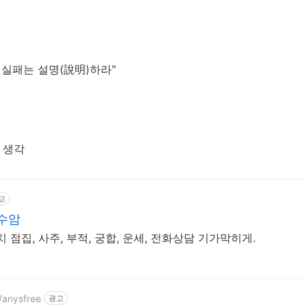
 실패는 설명(
說明
)하라"
무 생각
고
수암
 점집, 사주, 부적, 궁합, 운세, 전화상담 기가막히게.
/anysfree
광고