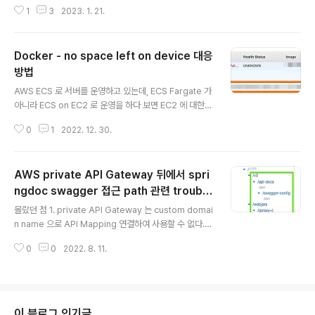
용하고 있는 것이 매우 편리하다. 바깥에 나가있을 때 언제
있는 상..
1
3
2023. 1. 21.
어디서든 집에 있는 컴퓨터를 켜고 각종 필요한 관공서/민
원 서류를 발급받아 내가 있는 곳으로 전송을 해야하거나,
컴맹인 가족이 뭘 해달라고 하면 대신 해줘야 하는 일들이
Docker - no space left on device 대응
종종 있기 때문이다. 원래는 WOL 기능이 지원되는 iptim
e 의 공유기를 썼었는데, 이사온 집에서는 Wifi mesh 때
방법
글 내용
문에 통신사에서 빌려주는 공유기를 쓰고 있다. 따로 Wifi
AWS ECS 로 서버를 운영하고 있는데, ECS Fargate 가
mesh 를 구성할 수도 있었지만 굳이 비용을 들이지 않고
아니라 ECS on EC2 로 운영을 하다 보면 EC2 에 대한
통신사에서 빌려주는 공유기를 쓰면 쉽게 설정 가능했기에
관리도 개발자/인프라 관리자가 책임을 갖게 된다. ECS o
그렇게 쓰고 있다. 그러나 통신사에서 주는 공유기는 WOL
0
1
2022. 12. 30.
n EC2 로 운영하고 있는 상황에서 새로운 ECS task 를
기능이 없다..
띄우려고 할 때 가끔씩 CannotPullContainerError: fai
led to register layer. ... no space left on device
AWS private API Gateway 뒤에서 spri
와 같이 오류가 발생하며 task 가 실행되지 않는 이슈가 생
길 수 있다. 이는 EC2 의 용량이 꽉 차서 생기는 문제일 확
ngdoc swagger 접근 path 관련 trouble
글 내용
률이 매우 높으며, 아래와 같이 해결할 수 있다. 1. 주기적으
shooting
몰랐던 점 1. private API Gateway 는 custom domai
로 docker prune 을 한다. - EC2 를 launch 하는 데 사
n name 으로 API Mapping 연결하여 사용할 수 없다.
용되는 LaunchTempla..
더 앞단에 custom domain name 으로 연결할 LB 와 T
0
0
2022. 8. 11.
argetGroup 을 둬서 연결하는 workaround 가 있기는
하다만, 불필요하게 LB, TargetGroup 이 필요하다고 느
껴졌고, 구현한 API 들의 경로는 문제가 없는데 단순히 sp
ringdoc swagger openapi 문서 제공을 위해 그런 인
프라 구성을 하는 것이 매우 over engineering 이라고
이 블로그 인기글