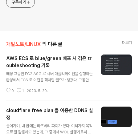
구독하기
더보기
개발노트/LINUX
의 다른 글
AWS ECS 로 blue/green 배포 시 겪은 tr
oubleshooting 기록
글 내용
배경 그동안 EC2 ASG 로 서버 애플리케이션을 실행하는
환경에서 ECS 로 이전을 해야할 필요가 생겼다. 그동안 처
음부터 ECS 로 구축하거나 기존에 EC2 ASG 로 운영하
0
1
2023. 5. 20.
던 서비스를 ECS 로 이전해본 경험이 많이 있었는데 유독
이번에 이전 작업을 할 때 문제를 겪은 순간이 많이 있어서
기억을 되짚어가며 기록으로 남겨보려고 한다. 들어가기
cloudflare free plan 을 이용한 DDNS 설
전에 ECS Fargate 가 아닌 ECS on EC2 를 사용하고 있
다. ECS 의 capacity provider 는 두 종류의 architect
정
글 내용
ure(amd, arm)를 지원하기 위해 두 개가 구성돼있다. E
들어가며, 내 집에는 라즈베리 파이가 있다. 여러가지 목적
CS cluster 용 EC2 instance 에는 ecs agent 의 설정
으로 잘 활용하고 있는데, 그 중에서 WOL 실행기로써 사
에 `ECS_CONTAINER_STOP_TIMEOUT=35m` 가