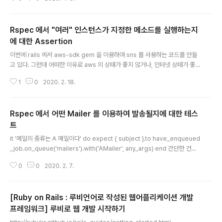
ADF) 이런 오류가 발생하면서 안 되는 경우가 있다. 해결
결론적으로는 Rails.env = development 인 상황에서
도 Rails + puma 가 multi processes 로 동작하도록
Rspec 에서 "여러" 인스턴스가 지정한 메소드를 실행하는지
구성돼 있는 것을 single process 로 동작하도록 구성하
면 해결이 된다. 원인puma 가 multi processes 모드
에 대한 Assertion
글 내용
(a.k.a. cluster mode)로 실행되면 [38032] * Mast
이번에 rails 에서 aws-sdk gem 을 이용하여 sns 를 사용하는 코드를 만들
er PID: 38032[38032] - Worker 2 (PID: 38156) b
고 있다. 그런데 어떠한 이유로 aws 의 상태가 좋지 않거나, 인터넷 상태가 좋
oot..
지 않는 등의 이유로 해당 로직이 실패할 수 있을 것 같아, begin ~ rescue 문
1
0
2020. 2. 18.
법을 이용해 retry 로직을 구현하였다. begin 블럭안에서 처리하는 로직에서
Aws::SNS::Topic 클래스의 인스턴스를 retry 할 때마다 새로 생성하도록 했
는데 (처음에는 singleton 으로 했다가, thread safeness 를 보장한다는 내
Rspec 에서 어떤 Mailer 를 이용하여 발송될지에 대한 테스
용을 찾을 수 없어서, local variable 로 매번 인스턴스 생성하도록 처리하게
하였음) 여러 인스턴스가 생긴 것에 대해서 Rspec 에서는 자주 쓰이는 expe
트
글 내용
ct 나 expect_a..
it '메일의 종류는 A 메일이다' do expect { subject }.to have_enqueued
_job.on_queue('mailers').with('AMailer', any_args) end 간단한 건데
도, 삽질을 좀 많이 했네. rails 에서의 mail 발송(deliver 메소드)은 결국 que
0
0
2020. 2. 7.
ue 를 통해서 이뤄지므로, queue 에 넣는 내용을 확인하면 된다. "mailers"
라는 이름의 큐로 enqueue 될 땐, Mailer 클래스의 이름이 전달인자 중 가장
처음으로 들어가기 때문에, with 메소드의 전달인자로 mailer 이름 문자열을
[Ruby on Rails : 루비언어로 작성된 웹어플리케이션 개발
넣어주면 된다.
프레임워크] 루비로 웹 개발 시작하기
글 내용