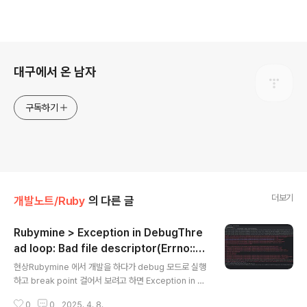
로그 정보
대구에서 온 남자
구독하기
더보기
개발노트/Ruby
의 다른 글
Rubymine > Exception in DebugThre
ad loop: Bad file descriptor(Errno::EB
글 내용
ADF) 발생 시
현상Rubymine 에서 개발을 하다가 debug 모드로 실행
하고 break point 걸어서 보려고 하면 Exception in D
ebugThread loop: Bad file descriptor(Errno::EB
0
0
2025. 4. 8.