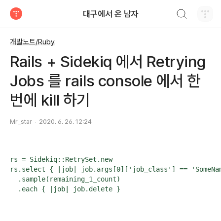
검색하기
대구에서 온 남자
티스토리
개발노트/Ruby
Rails + Sidekiq 에서 Retrying
Jobs 를 rails console 에서 한
번에 kill 하기
Mr_star
2020. 6. 26. 12:24
rs = Sidekiq::RetrySet.new

rs.select { |job| job.args[0]['job_class'] == 'SomeNa
  .sample(remaining_1_count)

  .each { |job| job.delete }