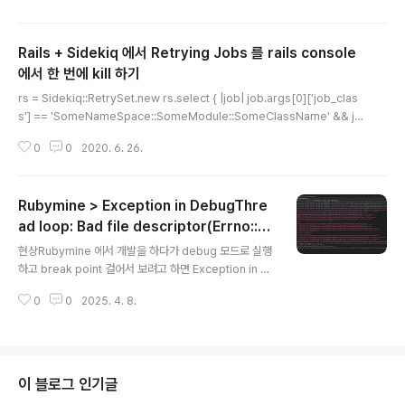
Aws::SNS::Topic 클래스의 인스턴스를 retry 할 때마다 새로 생성하도록 했
는데 (처음에는 singleton 으로 했다가, thread safeness 를 보장한다는 내
Rails + Sidekiq 에서 Retrying Jobs 를 rails console
용을 찾을 수 없어서, local variable 로 매번 인스턴스 생성하도록 처리하게
하였음) 여러 인스턴스가 생긴 것에 대해서 Rspec 에서는 자주 쓰이는 expe
에서 한 번에 kill 하기
글 내용
ct 나 expect_a..
rs = Sidekiq::RetrySet.new rs.select { |job| job.args[0]['job_clas
s'] == 'SomeNameSpace::SomeModule::SomeClassName' && jo
b.args[0]['arguments'][0] == 'target job arg.' } .sample(remaining
0
0
2020. 6. 26.
_1_count) .each { |job| job.delete }
Rubymine > Exception in DebugThre
ad loop: Bad file descriptor(Errno::EB
글 내용
ADF) 발생 시
현상Rubymine 에서 개발을 하다가 debug 모드로 실행
하고 break point 걸어서 보려고 하면 Exception in D
ebugThread loop: Bad file descriptor(Errno::EB
0
0
2025. 4. 8.
ADF) 이런 오류가 발생하면서 안 되는 경우가 있다. 해결
결론적으로는 Rails.env = development 인 상황에서
도 Rails + puma 가 multi processes 로 동작하도록
구성돼 있는 것을 single process 로 동작하도록 구성하
면 해결이 된다. 원인puma 가 multi processes 모드
이 블로그 인기글
(a.k.a. cluster mode)로 실행되면 [38032] * Mast