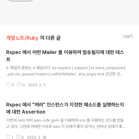
더보기
개발노트/Ruby
의 다른 글
Rspec 에서 어떤 Mailer 를 이용하여 발송될지에 대한 테스
트
글 내용
it '메일의 종류는 A 메일이다' do expect { subject }.to have_enqueued
_job.on_queue('mailers').with('AMailer', any_args) end 간단한 건데
도, 삽질을 좀 많이 했네. rails 에서의 mail 발송(deliver 메소드)은 결국 que
0
0
2020. 2. 7.
ue 를 통해서 이뤄지므로, queue 에 넣는 내용을 확인하면 된다. "mailers"
라는 이름의 큐로 enqueue 될 땐, Mailer 클래스의 이름이 전달인자 중 가장
처음으로 들어가기 때문에, with 메소드의 전달인자로 mailer 이름 문자열을
Rspec 에서 "여러" 인스턴스가 지정한 메소드를 실행하는지
넣어주면 된다.
에 대한 Assertion
글 내용
이번에 rails 에서 aws-sdk gem 을 이용하여 sns 를 사용하는 코드를 만들
고 있다. 그런데 어떠한 이유로 aws 의 상태가 좋지 않거나, 인터넷 상태가 좋
지 않는 등의 이유로 해당 로직이 실패할 수 있을 것 같아, begin ~ rescue 문
1
0
2020. 2. 18.
법을 이용해 retry 로직을 구현하였다. begin 블럭안에서 처리하는 로직에서