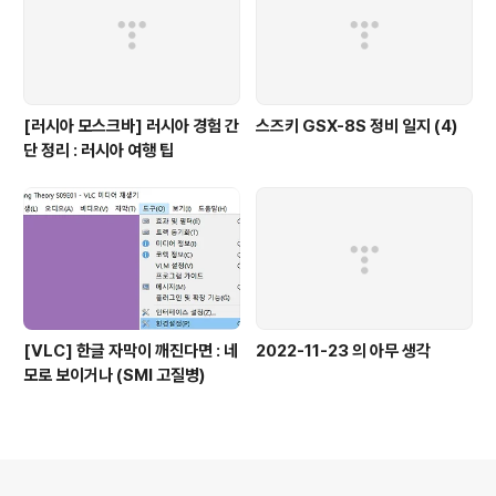
[러시아 모스크바] 러시아 경험 간
스즈키 GSX-8S 정비 일지 (4)
단 정리 : 러시아 여행 팁
[VLC] 한글 자막이 깨진다면 : 네
2022-11-23 의 아무 생각
모로 보이거나 (SMI 고질병)
의안내