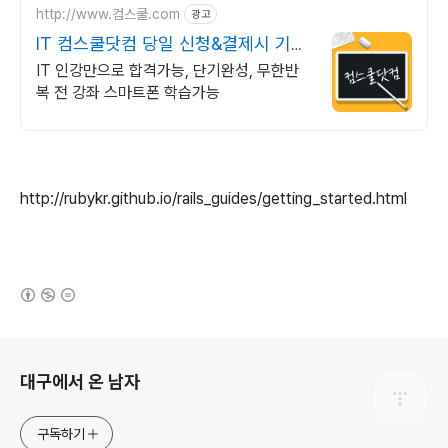
http://www.컴스쿨.com
광고
IT 컴스쿨닷컴 당일 신청&결제시 기프
티콘!
IT 인강만으로 합격가능, 단기완성, 무한반
복 전 강좌 스마트폰 학습가능
http://rubykr.github.io/rails_guides/getting_started.html
(새창열림)
로그 정보
대구에서 온 남자
구독하기