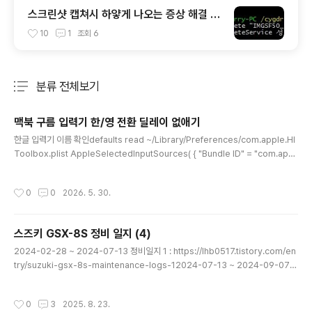
스크린샷 캡쳐시 하얗게 나오는 증상 해결 - I
MGSF50_Svc : 이미지 세이퍼(Image Sa
10
1
조회
6
fer) 삭제
분류 전체보기
주요 글 목록
맥북 구름 입력기 한/영 전환 딜레이 없애기
글 내용
한글 입력기 이름 확인defaults read ~/Library/Preferences/com.apple.HI
Toolbox.plist AppleSelectedInputSources( { "Bundle ID" = "com.appl
e.PressAndHold"; InputSourceKind = "Non Keyboard Input Method";
}, { "Bundle ID" = "org.youknowone.inputmethod.Gureum"; "Input Mod
작성시간
0
0
2026. 5. 30.
e" = "org.youknowone.inputmethod.Gureum.han2"; InputSourceKind
= "Input Mode"; })구름 입력기..
스즈키 GSX-8S 정비 일지 (4)
글 내용
2024-02-28 ~ 2024-07-13 정비일지 1 : https://lhb0517.tistory.com/en
try/suzuki-gsx-8s-maintenance-logs-12024-07-13 ~ 2024-09-07
정비일지 2: https://lhb0517.tistory.com/entry/suzuki-gsx-8s-maintena
nce-logs-22024-09-07 ~ 2024-11-16 정비일지 3: https://lhb0517.tisto
작성시간
0
3
2025. 8. 23.
ry.com/entry/suzuki-gsx-8s-maintenance-logs-3이번글은 2024-11-1