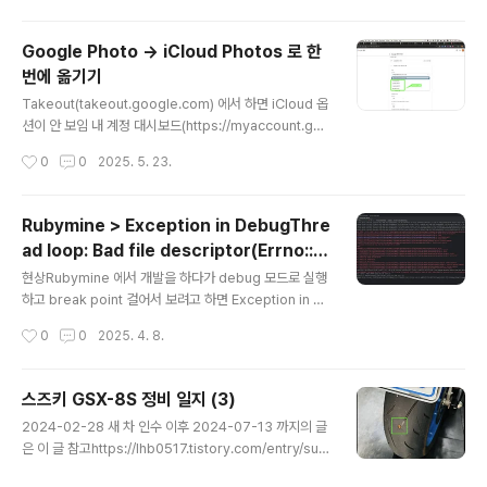
6 이후 정비 일지2024-12-28에어클리너 청소적산거리 약 6,000km작업 기록:
https://www.instagram.com/reel/DEZe2H5SC..
Google Photo -> iCloud Photos 로 한
번에 옮기기
글 내용
Takeout(takeout.google.com) 에서 하면 iCloud 옵
션이 안 보임 내 계정 대시보드(https://myaccount.goo
gle.com/dashboard)에서 "데이터 이전" 버튼을 통해
작성시간
0
0
2025. 5. 23.
야 iCloud 로 이전이 가능하다! 제발 성공해라!!!!
Rubymine > Exception in DebugThre
ad loop: Bad file descriptor(Errno::E
글 내용
BADF) 발생 시
현상Rubymine 에서 개발을 하다가 debug 모드로 실행
하고 break point 걸어서 보려고 하면 Exception in D
ebugThread loop: Bad file descriptor(Errno::EB
작성시간
0
0
2025. 4. 8.
ADF) 이런 오류가 발생하면서 안 되는 경우가 있다. 해결
결론적으로는 Rails.env = development 인 상황에서
도 Rails + puma 가 multi processes 로 동작하도록
스즈키 GSX-8S 정비 일지 (3)
구성돼 있는 것을 single process 로 동작하도록 구성하
글 내용
2024-02-28 새 차 인수 이후 2024-07-13 까지의 글
면 해결이 된다. 원인puma 가 multi processes 모드
은 이 글 참고https://lhb0517.tistory.com/entry/suz
(a.k.a. cluster mode)로 실행되면 [38032] * Mast
uki-gsx-8s-maintenance-logs-1 스즈키 GSX-8S
er PID: 38032[38032] - Worker 2 (PID: 38156) b