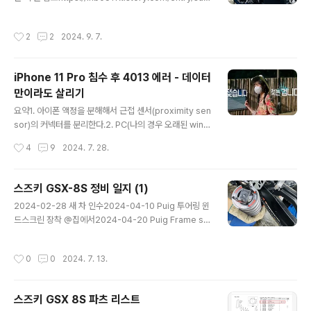
uki-gsx-8s-maintenance-logs-1 스즈키 GSX-8S
자체가 안 되어 버렸다.이게 발단이 돼 Mesh 연결을 성공
정비 일지 (1)2024-02-28 새 차 인수2024-04-10 P
시키기까지 우여곡절(Home 과 Buddy 각각 5번은 초기
작성시간
2
2
2024. 9. 7.
uig 투어링 윈드스크린 장착 @집에서2024-04-20 Pui
화 해봤고, 랜선을 꽂았다 뺐다가 반복 ㅠㅠㅠ)을 겪다가
g Frame slider 장착 @집에서2024-04-26 엔진오일
결..
교환, 엔진오일 필터 교환, 1000km 점검, 체인 유격 조절
iPhone 11 Pro 침수 후 4013 에러 - 데이터
@센터에서 (적산거리 1lhb0517.tistory.com이번 글은
만이라도 살리기
2024-07-13 이후 정비일지 2024-08-06 엔진오일
글 내용
교환 (자가정비로 교환. S-OIL 라이더9). 체인 루브 도포.
요약1. 아이폰 액정을 분해해서 근접 센서(proximity sen
오일필터 교환은 하지 못했음(소켓..
sor)의 커넥터를 분리한다.2. PC(나의 경우 오래된 wind
ows 10 데스크탑)에 iTunes 최신 버전을 미리 실행해 놓
작성시간
4
9
2024. 7. 28.
는다.3. 라이트닝 케이블로 아이폰을 연결한다.4. 잠시 후 i
Tunes 에서 "업데이트" 를 할 수 있는 선택지가 보이면,
이를 눌러서 업데이트를 진행하고 기도한다.5. "데이터 복
스즈키 GSX-8S 정비 일지 (1)
구 시도 중" 단계가 무사히 끝날 때까지 기도한다.6. 그 사
글 내용
2024-02-28 새 차 인수2024-04-10 Puig 투어링 윈
이 새 아이폰을 쇼핑해도 좋다. 나는 1단계를 시작하기 전
드스크린 장착 @집에서2024-04-20 Puig Frame sli
에 어찌됐든 새 아이폰을 사야 할 것 같아서 쿠팡에서 아이
der 장착 @집에서2024-04-26 엔진오일 교환, 엔진오
폰 13 미니를 구매했다.7. "데이터 복구 시도 중" 단계가 무
일 필터 교환, 1000km 점검, 체인 유격 조절 @센터에서
사히 끝나면, iTunes 로 백업을 한다. 배경약 2주 전쯤, 설
작성시간
0
0
2024. 7. 13.
(적산거리 1236km)2024-07-13 Lust Lowering kit
거지 하면서 보려고 아이폰에 ..
(Spring retainer 방식) 장착 + 체인 유격 조절 + 체인
루브 도포 @센터에서 (적산거리 3215km) 2024-07-1
스즈키 GSX 8S 파츠 리스트
3 리어 쇽 업소버 프리로드 3 -> 2 로 조정 @집에서 (적
글 내용