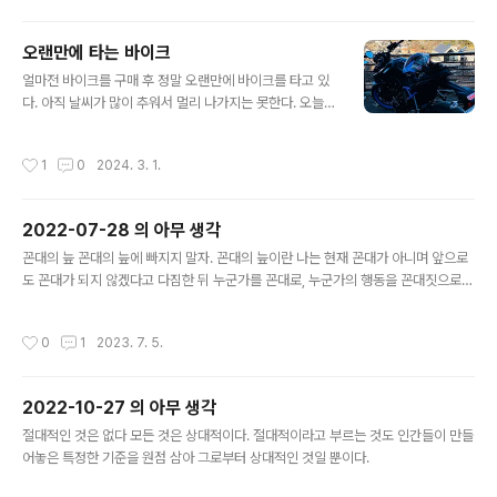
서도 착용할 수 있는 의류를 선호한다. 그래서 바지는 라이
딩 팬츠가 아니라 라이딩 진(청바지)으로 구매를 하였고,
오랜만에 타는 바이크
자켓을 여러모로 알아보았다. Revit, John doe, 다이네
글 내용
얼마전 바이크를 구매 후 정말 오랜만에 바이크를 타고 있
즈 등 여러 좋은 브랜드들을 많이 서칭했지만, 내 마음에 드
다. 아직 날씨가 많이 추워서 멀리 나가지는 못한다. 오늘도
는 옷이 있지 않았다. 그러다 문득, 항공 점퍼(bomber ja
아침에 편도 약 45km 쯤 되는 거리의 서울에 친구를 만나
cket) 스타일의 옷을 원래도 좋아하기도 해서 "항공" "bo
러 가기로 했었는데 최고온도가 0도인 이 날씨에 손이 얼
mber" 라는 키워드로 검색을 하다가 스트릿아머 라는 브
작성시간
1
0
2024. 3. 1.
어붙을 것 같아 중간에 포기하고 친구에게 양해를 구하고
랜드의 MA-1 재킷을 알아버렸다. 보자마자 반했고, 심지
집으로 돌아왔다. 바이크를 신차로 구매한 것은 살면서 이
어 ..
번이 처음이었다. 두 바퀴 탈 것을 좋아하던 나는 20살 때
2022-07-28 의 아무 생각
택트라는 스쿠터(흔한 뽈뽈이)로 입문하여 수없이 넘어지
글 내용
기도 하고 다치기도 했지만 내 핏속에 두 바퀴로 된 탈 것을
꼰대의 늪 꼰대의 늪에 빠지지 말자. 꼰대의 늪이란 나는 현재 꼰대가 아니며 앞으로
타고 싶은 열정이 녹아져 있는지 안 탄지 오래됐지만 이번
도 꼰대가 되지 않겠다고 다짐한 뒤 누군가를 꼰대로, 누군가의 행동을 꼰대짓으로
에 기어이 다시 타게 됐다. 과거에 탔던 바이크로는 대림 택
규정하고 이를 누군가가 들리게 발설할 때 빠지는 늪이다. 이 늪에 빠지는 순간 내가
트 (50cc) 혼다 벤리 (50cc) 효성 코멧 (250cc) 야마하
되지 않겠다고 다짐했던 꼰대가 된다. 왜냐하면 모든 사람은 완벽하지 않은데, 가끔
작성시간
0
1
2023. 7. 5.
YBR-1..
하는 실수라는 나의 단면을 보고 나를 꼰대로 지칭할 수 있기 때문이다. 그들은 나의
실수를 보자마자 내가 이전에 발설했던 다른 누군가를 향해 했던 그 규정을 떠올린
다. 바로 언행불일치를 일삼는 꼰대가 된 것이다. 꼰대의 늪에 빠지지 않기 위한 방법
2022-10-27 의 아무 생각
은 매우 쉽다. “꼰대” 라는 단어를 입 밖으로 꺼내지만 않으면 된다. 다른 누군가가
글 내용
꼰대꼰대 거려도, 그 단어를 내 입에서 나오지만 않..
절대적인 것은 없다 모든 것은 상대적이다. 절대적이라고 부르는 것도 인간들이 만들
어놓은 특정한 기준을 원점 삼아 그로부터 상대적인 것일 뿐이다.