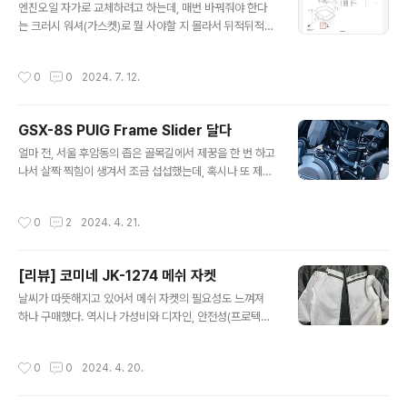
산거리 3220km)그동안 주유 내역아직까진 고급 휘발유
엔진오일 자가로 교체하려고 하는데, 매번 바꿔줘야 한다
만 100%고급 휘발유 주유 영수증도 batch 로 모았다가
는 크러시 워셔(가스켓)로 뭘 사야할 지 몰라서 뒤적뒤적
사진 찍으며 지우고 있음인수하고 나서 초반에 몇 장은 영
거리다 일본 스즈키 사이트에서 파츠 리스트 문서를 제공
수증 바로 버..
해주고 있어서 발견하여 다운로드 받았다.https://www1.
작성시간
0
0
2024. 7. 12.
suzuki.co.jp/motor/support/parts_catalog/dl/ind
ex.html?bikedisp=6&modelname=GSX-8S&mo
delyear=2024 에서 파츠 리스트 다운로드 가능일본어
GSX-8S PUIG Frame Slider 달다
로 작성돼 있지만 oil pan 과 같은 큼직한 부품은 영어로도
글 내용
찾아볼 수 있고, 히라가나 카타카나 읽는 것이 아주 느리지
얼마 전, 서울 후암동의 좁은 골목길에서 제꿍을 한 번 하고
만 읽는 법을 배워둬서 내가 필요한 걸 쉽게 찾을 수 있었
나서 살짝 찍힘이 생겨서 조금 섭섭했는데, 혹시나 또 제꿍
다. 이걸 또 webike 에서 파트 넘버로 그대로 검색하면 아
을 할 가능성에 대비하여 프레임 슬라이더를 달아야겠다
래와 같이 정확하게 같은 부품을 ..
싶었다. 그 전에도 프레임 슬라이더를 무조건 달아야 좋다
작성시간
0
2
2024. 4. 21.
는 얘기를 많이 듣기도 해서 계속 고민은 하고 있었는데, 장
착하기 전에 아쉽게 먼저 제꿍을 해버렸다. ㅠㅠ 그래도 훌
훌 털어내고 시간 날 때 잘 타고 다니고 있긴 한데, 구매한
[리뷰] 코미네 JK-1274 메쉬 자켓
지 한 달 보름이 지나서야 이제 1,000 km 를 넘겼다. 프레
글 내용
임 슬라이더로 무엇을 살까 고민 많이 했었는데, 아래와 같
날씨가 따뜻해지고 있어서 메쉬 자켓의 필요성도 느껴져
은 후보들이 있었던 것 같다. PUIG Frame slider Evote
하나 구매했다. 역시나 가성비와 디자인, 안전성(프로텍터)
ch Frame slider XRT Frame slider 기타 등등 해외에
을 중점적으로 골라보았고 마침 쿠팡에서 JK-1274 메쉬
gsx-8s 용 frame slider ..
자켓을 판매하고 있었는데 내가 원하는 선을 딱 넘어서 구
작성시간
0
0
2024. 4. 20.
매를 했다. 며칠밖에 안 입긴 했지만, 요즘같은 봄날씨라도
확실히 날이 덥거나 뜨거울 때 삼계절용 자켓인 스트릿아