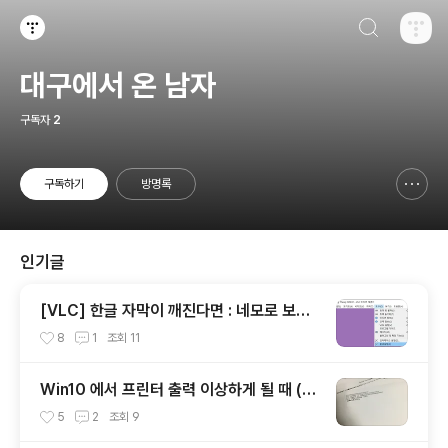
검색하기
티스토리
대구에서 온 남자
구독자
2
구독하기
방명록
신고하기 레이어
열기
인기글
[VLC] 한글 자막이 깨진다면 : 네모로 보이
거나 (SMI 고질병)
8
1
조회
11
Win10 에서 프린터 출력 이상하게 될 때 (@
PJL COMMENT)
5
2
조회
9