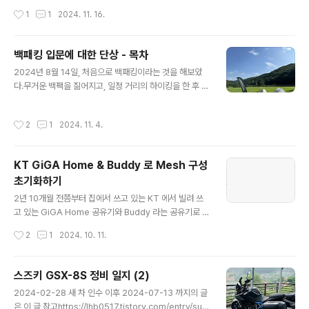
정비 일지 (1)2024-02-28 새 차 인수2024-04-10 P
oot..
작성시간
1
1
2024. 11. 16.
uig 투어링 윈드스크린 장착 @집에서2024-04-20 Pui
g Frame slider 장착 @집에서2024-04-26 엔진오일
교환, 엔진오일 필터 교환, 1000km 점검, 체인 유격 조절
백패킹 입문에 대한 단상 - 목차
@센터에서 (적산거리 1lhb0517.tistory.com2024-0
글 내용
7-13 ~ 2024-09-07 까지의 정비 일지는 이 글https://
2024년 8월 14일, 처음으로 백패킹이라는 것을 해보았
lhb0517.tistory.com/entry/suzuki-gsx-8s-maint
다.무거운 백팩을 짊어지고, 일정 거리의 하이킹을 한 후 텐
enanc..
트를 펼쳐 보금자리를 만든 후 주변에서 자연과 어우러진
활동을 한 후 텐트 속에서 하룻밤을 보내는 활동.이 글은 내
작성시간
2
1
2024. 11. 4.
가 올해 처음으로 모토캠핑과 백패킹을 입문하고나서 현재
까지 2회의 모토캠핑과 3회의 백패킹을 하고 나서 느낀 점
을 기록으로 남겨두기 위한 글의 시작점이다.글이 길어질
KT GiGA Home & Buddy 로 Mesh 구성
것 같아 목차만 적어두고, 생각 날 때마다 시리즈처럼 적으
초기화하기
려고 한다. 목차모토 캠핑모토 캠핑을 하게 된 계기대관령
글 내용
자연휴양림홍천 황금박쥐 만남의 광장(a.k.a. 황만장)백패
2년 10개월 전쯤부터 집에서 쓰고 있는 KT 에서 빌려 쓰
킹서산 보원사 캠플 스테이개심사 출발 - 보원사지 1박 -
고 있는 GiGA Home 공유기와 Buddy 라는 공유기로 M
개심사 복귀경북 영양 LOT(Light of Trekking)경북 영
esh 를 구성하여 그냥저냥 잘 쓰고 있었는데, 며칠전부터
작성시간
2
1
2024. 10. 11.
양 잔딧불이 광..
1층만 내려가면 와이파이의 신호가 매우 약하고 인터넷 속
도가 매우 느려지는 현상을 겪어 불편함을 겪었다. 과거에
도 몇 번 그랬던 적이 있었는데, 그 때에는 Buddy 를 재부
스즈키 GSX-8S 정비 일지 (2)
팅하면 해결이 됐었다.그런데 이번에는 Buddy 를 몇 번이
글 내용
2024-02-28 새 차 인수 이후 2024-07-13 까지의 글
나 재부팅해도 해결이 안 되길래, 금단의 버튼(Buddy 의
은 이 글 참고https://lhb0517.tistory.com/entry/suz
WPS 버튼 ㅋㅋ)을 눌렀더니 그 이후로 아예 Mesh 연결