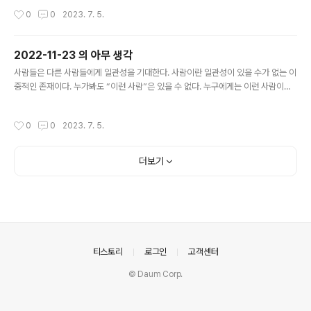
작성시간
0
0
2023. 7. 5.
2022-11-23 의 아무 생각
글 내용
사람들은 다른 사람들에게 일관성을 기대한다. 사람이란 일관성이 있을 수가 없는 이
중적인 존재이다. 누가봐도 “이런 사람”은 있을 수 없다. 누구에게는 이런 사람이고
누구에게는 저런 사람이 된다. 또 그 누구 한 사람에게 이런 사람일 때도 있지만 저런
사람이 될 때도 있다. 나에게 이런 사람으로 당장에 인식된다고 해서 앞으로도 “이
작성시간
0
0
2023. 7. 5.
런” 사람으로 남아있을 거라는 불가능한 기대를 하게 되는 것이다. 이 점을 잘 숙지하
여 일관성이 없다고 느끼는 사람에게 너그러운 마음을 베풀자.
더보기
의안내
티스토리
로그인
고객센터
© Daum Corp.