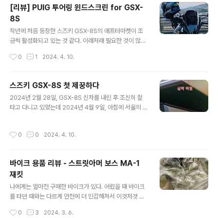
머 보스 MA-1 을 입는 것보다는 이런 메쉬자켓을 입는 게
[리뷰] PUIG 투어링 윈드스크린 for GSX-
좋았다. 디자인도 바이크 자켓 중에서도 내 취향에 딱 맞았
8S
다. 나에게는 너무 바이크 자켓 같은 디자인(?)이나 화려한
글 내용
컬러(특히, 빨간색)가 들어간 것이 예뻐보이지 않더라. 이
작년에 처음 등장한 스즈키 GSX-8S의 애프터마켓이 조
렇게 블랙/그레이나 아예 흰색 이런 게 마음에 든다. 등, 어
금씩 활성화되고 있는 것 같다. 이래저래 필요한 것이 많다
깨, 팔꿈치, 가슴까지 모두 보호대가 들어 있어서 안전감이
고 느껴지는데, 그 중에서 윈드스크린의 필요성을 빠르게
작성시간
0
1
2024. 4. 10.
느껴졌고, 팔 길이..
느꼈었다. 주행풍이 적잖이 세다고 느꼈고, 계기판이 너무
생으로 노출돼 있으니 햇빛이나 도로에서 떨어지는 흙, 먼
지 등으로부터 보호하고 싶었기 때문이다. 그래서 구매한
스즈키 GSX-8S 첫 제꿍하다
것이 PUIG 에서 만든 투어링 윈드스크린이다. 목록식으로
글 내용
2024년 2월 28일, GSX-8S 신차를 내린 후 조신히 잘
리뷰를 해보자면, 마음에 드는 외관 햇빛 차단 효과 탁월 장
타고 다니고 있었는데 2024년 4월 9일, 아침에 서울의 좁
착 매우 쉬움 주행풍 절감 효과는 미미함(크게 체감되는 변
은 골목길에서 살짝 기울어진 상태에서 급하게 정거하며
화는 없음) 바이크가 좀 더 예뻐 보이는 것(내 눈에만 그렇
무너진 무게중심을 버티지 못하고 결국 넘어져 버렸다. ㅠ
긴 함)과 햇빛 차단 효과가 좋아서 마음에 든다! 다음에 살
작성시간
0
0
2024. 4. 10.
ㅠ 그래도 그나마 다행인 건 내 몸은 하나도 다치지 않았고,
것은 프레임 슬라이더가 될 것 같다. 원래도 빨리 사려고 했
최대한 버티다가 천천히 내려 놓았기 때문에 바이크에도
었는데, 어제 제꿍을 ..
딱 한 곳만 살짝 찍히는 피해만 발생하는 것에 그쳤단 것이
바이크 용품 리뷰 - 스트릿아머 보스 MA-1
다. 우회전을 하기 위해 왼쪽을 먼저 주시하고 오른쪽으로
재킷
시야를 옮기자 마자 갑자기 눈에 보인 마주오는 스쿠터와
글 내용
의 충돌을 피하기 위해 급정거를 했는데, 나는 원래 우회전
나에게는 얼마전 구매한 바이크가 있다. 어렸을 때 바이크
을 하려는 생각이 있었기 때문에 막 바이크를 오른쪽으로
를 타던 때와는 다르게 안전에 더 민감해져서 이것저것 필
조향했던 순간에 브레이크를 급하게 잡아버렸던 것이 원인
요한 안전 장비들도 사모으고 있다. 그 중에 또 필요한 것이
작성시간
0
3
2024. 3. 6.
인 것 같다. 지금 생각해보면..
라이딩 팬츠/진과 라이딩 재킷이 있는데, 나는 일상 생활에