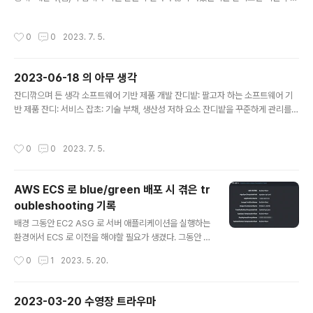
가 쌓이는 속도를 대략적으로 가늠할 수 있지 않을까?
작성시간
0
0
2023. 7. 5.
2023-06-18 의 아무 생각
글 내용
잔디깎으며 든 생각 소프트웨어 기반 제품 개발 잔디밭: 팔고자 하는 소프트웨어 기
반 제품 잔디: 서비스 잡초: 기술 부채, 생산성 저하 요소 잔디밭을 꾸준하게 관리를
해야 잡초가 눈에 띄지 않는다. 꾸준하게 관리를 하지 않은 채 새로운 잔디밭을 위해
땅을 사고 새 잔디 심는 일에만 집중하면 기존의 잔디밭은 잡초밭이 돼있을 것이고,
작성시간
0
0
2023. 7. 5.
그때서야 잔디깎이와 예초기로 잡초 제거를 다 한다고 한들, 이미 잔디는 많이 줄어
들었을 것이고 다시 거의 처음부터 잔디밭을 만들기 위해 많은 노력이 들어갈 것이
다. 잡초를 100% 없앨 필요는 없을 뿐더러 거의 불가능에 가깝다. 기술 부채, 생산성
AWS ECS 로 blue/green 배포 시 겪은 tr
저하 요소가 꾸준히 잔디 높이 만큼씩 계속 잘려나가주기만 한다면 오히려 잔디밭에
oubleshooting 기록
자연스럽게 어우러져 보이기까지 한다.
글 내용
배경 그동안 EC2 ASG 로 서버 애플리케이션을 실행하는
환경에서 ECS 로 이전을 해야할 필요가 생겼다. 그동안 처
음부터 ECS 로 구축하거나 기존에 EC2 ASG 로 운영하
작성시간
0
1
2023. 5. 20.
던 서비스를 ECS 로 이전해본 경험이 많이 있었는데 유독
이번에 이전 작업을 할 때 문제를 겪은 순간이 많이 있어서
기억을 되짚어가며 기록으로 남겨보려고 한다. 들어가기
2023-03-20 수영장 트라우마
전에 ECS Fargate 가 아닌 ECS on EC2 를 사용하고 있
글 내용