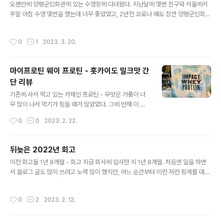
오랜만에 양평군민회관에 있는 수영장에 다녀왔다. 지난달에 몇번 친구와 서울에서
다. ECS 의 capacity provider 는 두 종류의 architect
주말 아침 수영 몇번을 했는데 너무 좋았었고, 2년전 코로나 때도 잠깐 양평군민회관
ure(amd, arm)를 지원하기 위해 두 개가 구성돼있다. E
에 있는 수영장을 다닐 때 좋았던 기억이 있었다. 이 수영장에서 한 달에 여러번 나에
CS cluster 용 EC2 instance 에는 ecs agent 의 설정
게 수영등록기간 안내 문자를 보내오곤 했는데, 이번에 유난히 눈에 띄어서 2월 말에
에 `ECS_CONTAINER_STOP_TIMEOUT=35m` 가
작성시간
0
1
2023. 3. 20.
방문하여 3월 20일부터 3월 말일까지 이용할 수 있는 2주짜리 정기권(?)을 끊었다.
있는 상..
오늘이 그 첫날이었는데, 수영을 잘 하고 나와서 트라우마가 생긴 것 같다. 08:10 쯤
도착하여 입장을 했다. 입장할 때 수영장 회원카드를 분실했다고 카운터 안쪽의 직원
마이프로틴 웨이 프로틴 - 홋카이도 밀크맛 간
분(직원1)께 말씀드렸는데 지금 카운터 언니(?)(직원2)가 없으니 그냥 들어가고, 나
단 리뷰
올 때 다시 얘기해달라고 해서 알겠다고 ..
글 내용
기존에 사서 먹고 있는 카제인 프로틴 - 무맛은 거품이 너
무 많이 나서 먹기가 힘들 때가 많았었다. 그에 반해 이 웨
이 프로틴 - 홋카이도 밀크 맛은 덩어리가 좀 지긴 했지만
작성시간
0
0
2023. 2. 22.
거품이 거의 나지 않아 깔끔하게 먹을 수 있었다. 그리고 인
위적인 홋카이도 밀크맛이긴 하지만 서주 밀크 아이스크림
맛(?) 같이 느껴지긴 하고 꿀떡꿀떡 먹기에 적절한 맛이다.
뒤늦은 2022년 회고
글 내용
이전 회고들 1년 8개월 - 회고 지금 회사에 입사한 지 1년 8개월. 처음엔 일을 하면
서 블로그 글도 많이 쓰려고 노력 많이 했지만, 어느 순간부터 이런 저런 핑계를 대며
글을 잘 못쓰고 있다. 그래도 일 하면서 알게된 것들은 lhb0517.tistory.com 202
0년 회고 - 오픈서베이를 떠나 드라마앤컴퍼니에서의 1년 이렇게 시간을 갖고 천천
작성시간
0
2
2023. 2. 12.
히 생각해보며 글을 쓰는 게 오랜만이다. 작년(2019년) 11월 즈음 오픈서베이에서
의 마지막 퇴근 후 몇몇 동료들과 풋살을 한 게 엊그제 같은데 벌써 1년이 넘게 지났