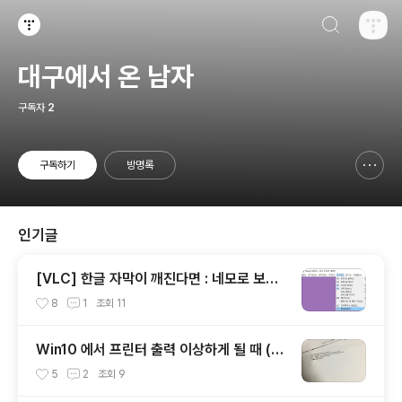
검색하기
티스토리
대구에서 온 남자
구독자
2
구독하기
방명록
신고하기 레이어
열기
인기글
[VLC] 한글 자막이 깨진다면 : 네모로 보이
거나 (SMI 고질병)
8
1
조회
11
Win10 에서 프린터 출력 이상하게 될 때 (@
PJL COMMENT)
5
2
조회
9