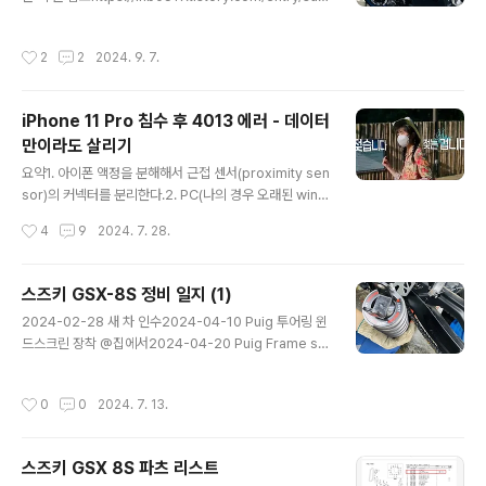
uki-gsx-8s-maintenance-logs-1 스즈키 GSX-8S
자체가 안 되어 버렸다.이게 발단이 돼 Mesh 연결을 성공
정비 일지 (1)2024-02-28 새 차 인수2024-04-10 P
시키기까지 우여곡절(Home 과 Buddy 각각 5번은 초기
작성시간
2
2
2024. 9. 7.
uig 투어링 윈드스크린 장착 @집에서2024-04-20 Pui
화 해봤고, 랜선을 꽂았다 뺐다가 반복 ㅠㅠㅠ)을 겪다가
g Frame slider 장착 @집에서2024-04-26 엔진오일
결..
교환, 엔진오일 필터 교환, 1000km 점검, 체인 유격 조절
iPhone 11 Pro 침수 후 4013 에러 - 데이터
@센터에서 (적산거리 1lhb0517.tistory.com이번 글은
만이라도 살리기
2024-07-13 이후 정비일지 2024-08-06 엔진오일
글 내용
교환 (자가정비로 교환. S-OIL 라이더9). 체인 루브 도포.
요약1. 아이폰 액정을 분해해서 근접 센서(proximity sen
오일필터 교환은 하지 못했음(소켓..
sor)의 커넥터를 분리한다.2. PC(나의 경우 오래된 wind
ows 10 데스크탑)에 iTunes 최신 버전을 미리 실행해 놓
작성시간
4
9
2024. 7. 28.
는다.3. 라이트닝 케이블로 아이폰을 연결한다.4. 잠시 후 i
Tunes 에서 "업데이트" 를 할 수 있는 선택지가 보이면,
이를 눌러서 업데이트를 진행하고 기도한다.5. "데이터 복
스즈키 GSX-8S 정비 일지 (1)
구 시도 중" 단계가 무사히 끝날 때까지 기도한다.6. 그 사
글 내용
2024-02-28 새 차 인수2024-04-10 Puig 투어링 윈
이 새 아이폰을 쇼핑해도 좋다. 나는 1단계를 시작하기 전
드스크린 장착 @집에서2024-04-20 Puig Frame sli
에 어찌됐든 새 아이폰을 사야 할 것 같아서 쿠팡에서 아이
der 장착 @집에서2024-04-26 엔진오일 교환, 엔진오
폰 13 미니를 구매했다.7. "데이터 복구 시도 중" 단계가 무
일 필터 교환, 1000km 점검, 체인 유격 조절 @센터에서
사히 끝나면, iTunes 로 백업을 한다. 배경약 2주 전쯤, 설
작성시간
0
0
2024. 7. 13.
(적산거리 1236km)2024-07-13 Lust Lowering kit
거지 하면서 보려고 아이폰에 ..
(Spring retainer 방식) 장착 + 체인 유격 조절 + 체인
루브 도포 @센터에서 (적산거리 3215km) 2024-07-1
스즈키 GSX 8S 파츠 리스트
3 리어 쇽 업소버 프리로드 3 -> 2 로 조정 @집에서 (적
글 내용