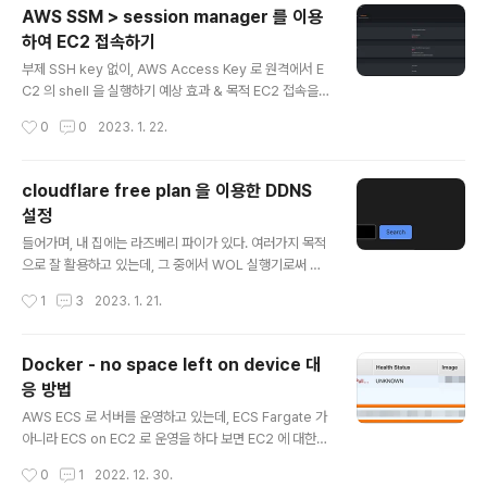
다. 20 lhb0517.tistory.com 뒤늦은 2021년 회고 2021년은 나에게 특별한 한
AWS SSM > session manager 를 이용
해였다. 드라마앤컴퍼니에 입사한 지, 만 1년이 지난 상태에서 시작한 한 해였고, 점
하여 EC2 접속하기
점 나에게..
글 내용
부제 SSH key 없이, AWS Access Key 로 원격에서 E
C2 의 shell 을 실행하기 예상 효과 & 목적 EC2 접속을
위한 SSH Key 관리를 하지 않아도 되게 함으로써 개발자
작성시간
0
0
2023. 1. 22.
생산성 향상 새로운 팀원에게 SSH Key 를 발급해주거나,
기존 Key 를 전달하는 과정 등에서 보안 취약점이 생길 수
있음 또한 SSH Key 관리를 한다는 것 자체가 개발자/인프
cloudflare free plan 을 이용한 DDNS
라 담당자의 생산성을 저하시키는 업무가 될 수 있음 Basti
설정
on 서버를 따로 운영하지 않아도 됨 같은 망이 아닌, 원격
글 내용
에서도 Private Subnet 에 있는 EC2 에 바로 접속할 수
들어가며, 내 집에는 라즈베리 파이가 있다. 여러가지 목적
있어서 개발자 생산성 향상시킬 수 있음 SSH 접속 기록을
으로 잘 활용하고 있는데, 그 중에서 WOL 실행기로써 사
CloudWatch 또는 S3 에 log 를 남기는 것을 통해 보안
용하고 있는 것이 매우 편리하다. 바깥에 나가있을 때 언제
작성시간
1
3
2023. 1. 21.
감사 capabil..
어디서든 집에 있는 컴퓨터를 켜고 각종 필요한 관공서/민
원 서류를 발급받아 내가 있는 곳으로 전송을 해야하거나,
컴맹인 가족이 뭘 해달라고 하면 대신 해줘야 하는 일들이
Docker - no space left on device 대
종종 있기 때문이다. 원래는 WOL 기능이 지원되는 iptim
응 방법
e 의 공유기를 썼었는데, 이사온 집에서는 Wifi mesh 때
글 내용
문에 통신사에서 빌려주는 공유기를 쓰고 있다. 따로 Wifi
AWS ECS 로 서버를 운영하고 있는데, ECS Fargate 가
mesh 를 구성할 수도 있었지만 굳이 비용을 들이지 않고
아니라 ECS on EC2 로 운영을 하다 보면 EC2 에 대한
통신사에서 빌려주는 공유기를 쓰면 쉽게 설정 가능했기에
관리도 개발자/인프라 관리자가 책임을 갖게 된다. ECS o
작성시간
0
1
2022. 12. 30.
그렇게 쓰고 있다. 그러나 통신사에서 주는 공유기는 WOL
n EC2 로 운영하고 있는 상황에서 새로운 ECS task 를