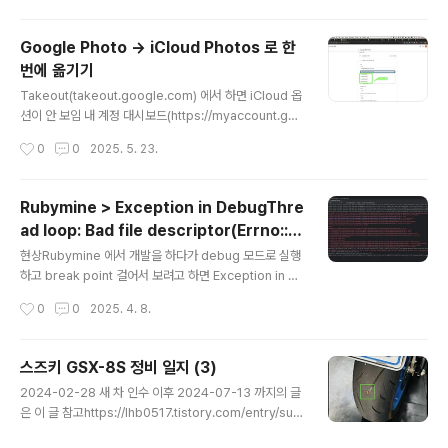
6 이후 정비 일지2024-12-28에어클리너 청소적산거리 약 6,000km작업 기록:
https://www.instagram.com/reel/DEZe2H5SC..
Google Photo -> iCloud Photos 로 한
번에 옮기기
글 내용
Takeout(takeout.google.com) 에서 하면 iCloud 옵
션이 안 보임 내 계정 대시보드(https://myaccount.goo
gle.com/dashboard)에서 "데이터 이전" 버튼을 통해
작성시간
0
0
2025. 5. 23.
야 iCloud 로 이전이 가능하다! 제발 성공해라!!!!
Rubymine > Exception in DebugThre
ad loop: Bad file descriptor(Errno::E
글 내용
BADF) 발생 시
현상Rubymine 에서 개발을 하다가 debug 모드로 실행
하고 break point 걸어서 보려고 하면 Exception in D
ebugThread loop: Bad file descriptor(Errno::EB
작성시간
0
0
2025. 4. 8.
ADF) 이런 오류가 발생하면서 안 되는 경우가 있다. 해결
결론적으로는 Rails.env = development 인 상황에서
도 Rails + puma 가 multi processes 로 동작하도록
스즈키 GSX-8S 정비 일지 (3)
구성돼 있는 것을 single process 로 동작하도록 구성하
글 내용
2024-02-28 새 차 인수 이후 2024-07-13 까지의 글
면 해결이 된다. 원인puma 가 multi processes 모드
은 이 글 참고https://lhb0517.tistory.com/entry/suz
(a.k.a. cluster mode)로 실행되면 [38032] * Mast
uki-gsx-8s-maintenance-logs-1 스즈키 GSX-8S
er PID: 38032[38032] - Worker 2 (PID: 38156) b