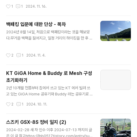
정비 일지 (1)2024-02-28 새 차 인수2024-04-10 P
oot..
작성시간
1
1
2024. 11. 16.
uig 투어링 윈드스크린 장착 @집에서2024-04-20 Pui
g Frame slider 장착 @집에서2024-04-26 엔진오일
교환, 엔진오일 필터 교환, 1000km 점검, 체인 유격 조절
백패킹 입문에 대한 단상 - 목차
@센터에서 (적산거리 1lhb0517.tistory.com2024-0
글 내용
7-13 ~ 2024-09-07 까지의 정비 일지는 이 글https://
2024년 8월 14일, 처음으로 백패킹이라는 것을 해보았
lhb0517.tistory.com/entry/suzuki-gsx-8s-maint
다.무거운 백팩을 짊어지고, 일정 거리의 하이킹을 한 후 텐
enanc..
트를 펼쳐 보금자리를 만든 후 주변에서 자연과 어우러진
활동을 한 후 텐트 속에서 하룻밤을 보내는 활동.이 글은 내
작성시간
2
1
2024. 11. 4.
가 올해 처음으로 모토캠핑과 백패킹을 입문하고나서 현재
까지 2회의 모토캠핑과 3회의 백패킹을 하고 나서 느낀 점
을 기록으로 남겨두기 위한 글의 시작점이다.글이 길어질
KT GiGA Home & Buddy 로 Mesh 구성
것 같아 목차만 적어두고, 생각 날 때마다 시리즈처럼 적으
초기화하기
려고 한다. 목차모토 캠핑모토 캠핑을 하게 된 계기대관령
글 내용
자연휴양림홍천 황금박쥐 만남의 광장(a.k.a. 황만장)백패
2년 10개월 전쯤부터 집에서 쓰고 있는 KT 에서 빌려 쓰
킹서산 보원사 캠플 스테이개심사 출발 - 보원사지 1박 -
고 있는 GiGA Home 공유기와 Buddy 라는 공유기로 M
개심사 복귀경북 영양 LOT(Light of Trekking)경북 영
esh 를 구성하여 그냥저냥 잘 쓰고 있었는데, 며칠전부터
작성시간
2
1
2024. 10. 11.
양 잔딧불이 광..
1층만 내려가면 와이파이의 신호가 매우 약하고 인터넷 속
도가 매우 느려지는 현상을 겪어 불편함을 겪었다. 과거에
도 몇 번 그랬던 적이 있었는데, 그 때에는 Buddy 를 재부
스즈키 GSX-8S 정비 일지 (2)
팅하면 해결이 됐었다.그런데 이번에는 Buddy 를 몇 번이
글 내용
2024-02-28 새 차 인수 이후 2024-07-13 까지의 글
나 재부팅해도 해결이 안 되길래, 금단의 버튼(Buddy 의
은 이 글 참고https://lhb0517.tistory.com/entry/suz
WPS 버튼 ㅋㅋ)을 눌렀더니 그 이후로 아예 Mesh 연결