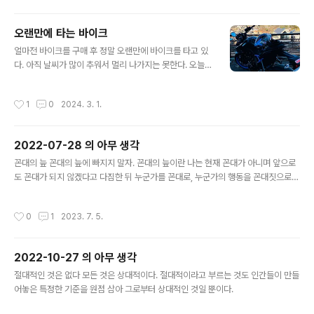
서도 착용할 수 있는 의류를 선호한다. 그래서 바지는 라이
딩 팬츠가 아니라 라이딩 진(청바지)으로 구매를 하였고,
오랜만에 타는 바이크
자켓을 여러모로 알아보았다. Revit, John doe, 다이네
글 내용
얼마전 바이크를 구매 후 정말 오랜만에 바이크를 타고 있
즈 등 여러 좋은 브랜드들을 많이 서칭했지만, 내 마음에 드
다. 아직 날씨가 많이 추워서 멀리 나가지는 못한다. 오늘도
는 옷이 있지 않았다. 그러다 문득, 항공 점퍼(bomber ja
아침에 편도 약 45km 쯤 되는 거리의 서울에 친구를 만나
cket) 스타일의 옷을 원래도 좋아하기도 해서 "항공" "bo
러 가기로 했었는데 최고온도가 0도인 이 날씨에 손이 얼
mber" 라는 키워드로 검색을 하다가 스트릿아머 라는 브
작성시간
1
0
2024. 3. 1.
어붙을 것 같아 중간에 포기하고 친구에게 양해를 구하고
랜드의 MA-1 재킷을 알아버렸다. 보자마자 반했고, 심지
집으로 돌아왔다. 바이크를 신차로 구매한 것은 살면서 이
어 ..
번이 처음이었다. 두 바퀴 탈 것을 좋아하던 나는 20살 때
2022-07-28 의 아무 생각
택트라는 스쿠터(흔한 뽈뽈이)로 입문하여 수없이 넘어지
글 내용
기도 하고 다치기도 했지만 내 핏속에 두 바퀴로 된 탈 것을
꼰대의 늪 꼰대의 늪에 빠지지 말자. 꼰대의 늪이란 나는 현재 꼰대가 아니며 앞으로
타고 싶은 열정이 녹아져 있는지 안 탄지 오래됐지만 이번
도 꼰대가 되지 않겠다고 다짐한 뒤 누군가를 꼰대로, 누군가의 행동을 꼰대짓으로
에 기어이 다시 타게 됐다. 과거에 탔던 바이크로는 대림 택
규정하고 이를 누군가가 들리게 발설할 때 빠지는 늪이다. 이 늪에 빠지는 순간 내가
트 (50cc) 혼다 벤리 (50cc) 효성 코멧 (250cc) 야마하
되지 않겠다고 다짐했던 꼰대가 된다. 왜냐하면 모든 사람은 완벽하지 않은데, 가끔
작성시간
0
1
2023. 7. 5.
YBR-1..
하는 실수라는 나의 단면을 보고 나를 꼰대로 지칭할 수 있기 때문이다. 그들은 나의
실수를 보자마자 내가 이전에 발설했던 다른 누군가를 향해 했던 그 규정을 떠올린
다. 바로 언행불일치를 일삼는 꼰대가 된 것이다. 꼰대의 늪에 빠지지 않기 위한 방법
2022-10-27 의 아무 생각
은 매우 쉽다. “꼰대” 라는 단어를 입 밖으로 꺼내지만 않으면 된다. 다른 누군가가
글 내용
꼰대꼰대 거려도, 그 단어를 내 입에서 나오지만 않..
절대적인 것은 없다 모든 것은 상대적이다. 절대적이라고 부르는 것도 인간들이 만들
어놓은 특정한 기준을 원점 삼아 그로부터 상대적인 것일 뿐이다.