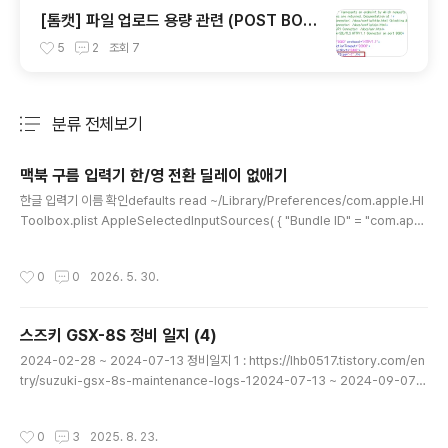
[톰캣] 파일 업로드 용량 관련 (POST BOD
Y SIZE) 문제 해결
5
2
조회
7
분류 전체보기
주요 글 목록
맥북 구름 입력기 한/영 전환 딜레이 없애기
글 내용
한글 입력기 이름 확인defaults read ~/Library/Preferences/com.apple.HI
Toolbox.plist AppleSelectedInputSources( { "Bundle ID" = "com.appl
e.PressAndHold"; InputSourceKind = "Non Keyboard Input Method";
}, { "Bundle ID" = "org.youknowone.inputmethod.Gureum"; "Input Mod
작성시간
0
0
2026. 5. 30.
e" = "org.youknowone.inputmethod.Gureum.han2"; InputSourceKind
= "Input Mode"; })구름 입력기..
스즈키 GSX-8S 정비 일지 (4)
글 내용
2024-02-28 ~ 2024-07-13 정비일지 1 : https://lhb0517.tistory.com/en
try/suzuki-gsx-8s-maintenance-logs-12024-07-13 ~ 2024-09-07
정비일지 2: https://lhb0517.tistory.com/entry/suzuki-gsx-8s-maintena
nce-logs-22024-09-07 ~ 2024-11-16 정비일지 3: https://lhb0517.tisto
작성시간
0
3
2025. 8. 23.
ry.com/entry/suzuki-gsx-8s-maintenance-logs-3이번글은 2024-11-1