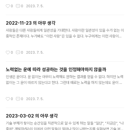
작성시간
0
0
2023. 7. 5.
2022-11-23 의 아무 생각
글 내용
사람들은 다른 사람들에게 일관성을 기대한다. 사람이란 일관성이 있을 수가 없는 이
중적인 존재이다. 누가봐도 “이런 사람”은 있을 수 없다. 누구에게는 이런 사람이고
누구에게는 저런 사람이 된다. 또 그 누구 한 사람에게 이런 사람일 때도 있지만 저런
사람이 될 때도 있다. 나에게 이런 사람으로 당장에 인식된다고 해서 앞으로도 “이
작성시간
0
0
2023. 7. 5.
런” 사람으로 남아있을 거라는 불가능한 기대를 하게 되는 것이다. 이 점을 잘 숙지하
여 일관성이 없다고 느끼는 사람에게 너그러운 마음을 베풀자.
노력없는 운에 따라 성공하는 것을 인정해야하지 않을까
글 내용
인생은 운이다. 운 없이는 아무리 노력해도 원하는 결과를 얻을 수 없다. 하지만 노력
없이는 그 운이 따르지 않는다고 한다. 그런데 때로는 노력을 하지 않는데도 운이 따
라서, 또는 타고날 때부터 운이 좋아서 원하는 것을 비교적 쉽게 얻는 사람들도 존재
함을 부정할 수는 없다. 이 말이 노력하지 않아도 되는 삶을 살아도 된다고 주장하는
작성시간
0
0
2023. 7. 5.
것이 결코 아니다. 다만, 아무리 노력해도 운이 따라주지 않으면 실패할 수도 있는 것
인데 무작정 노력하다보면 운이 언젠가는 따라줄 것이라는 안일하고 무책임한 사고
에서 벗어나는 것이 필요하다는 것을 강조하고 싶은 말이다. 운칠기삼이란 말이 있
2023-03-02 의 아무 생각
다. 나는 운구기일 또는 그 보다 더 큰 비율로 운이 더 중요하다고 믿는다. 그러나 기
글 내용
가 영이 돼서는 운이 십이어도 운이 찾아온 걸 느낄 수..
기술 부채가 쌓이는 순간임을 직관적으로 알 수 있게 하는 말들 "일단", "지금은", "나
중에" 개발자(팀)의 입에서 이런 말들이 얼마나 많이 나왔는지를 살펴보면 기술 부채