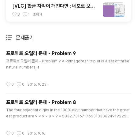
[VLC] 한글 자막이 깨진다면 : 네모로 보이
거나 (SMI 고질병)
8
1
조회
4
문제풀기
분류 전체보기
주요 글 목록
프로젝트 오일러 문제 - Problem 9
글 내용
프로젝트 오일러 문제 - Problem 9 A Pythagorean triplet is a set of three
natural numbers, a
작성시간
0
0
2016. 9. 23.
프로젝트 오일러 문제 - Problem 8
글 내용
The four adjacent digits in the 1000-digit number that have the great
est product are 9 × 9 × 8 × 9 = 5832.7316717653133062491922511
9674426574742355349194934 96983520312774506326239578
318016984801869478851843 8586156078911294949545950173
작성시간
0
0
2016. 9. 9.
7958331952853208805511 125406987471585238630507156932