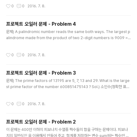
0? 2520은 1부터 10까지 나눴을 때 나머지가 없는 수 중 가장 작은 수이다. 1부터
작성시간
0
0
2016. 7. 8.
20까지 나눴을 때 나머지가 없는 수 중 가장 작은 수는 무엇인가? Sol.) 2520은 어
떤 수인가? 1에서 10부터 존재하는 소수들만의 곱인가? 확인해보자. 2*3*5*7 =
210 이므로 아니고... 2520을 소인수분해해보면 2520 = 210 ..
프로젝트 오일러 문제 - Problem 4
글 내용
문제) A palindromic number reads the same both ways. The largest p
alindrome made from the product of two 2-digit numbers is 9009 =
91 × 99. Find the largest palindrome made from the product of two 3
-digit numbers. 대칭수(?)를 찾는 문제이다. Sol.) 아주 단순하게 세자리수 곱하
작성시간
0
0
2016. 7. 8.
기 세자리수는 아무리 커봤자 6자리를 넘지 못한다. (999*999=998001) 그리고
대칭수가 되기 위해서는 자리수가 짝수여야 한다.(2자리수, 4자리수, 6자리수) 대칭
수 중 가장 큰 수를 찾는 것이기 때문에, 아마 그 수는 6자리일 것이라는 가정을 하고,
프로젝트 오일러 문제 - Problem 3
곱..
글 내용
문제) The prime factors of 13195 are 5, 7, 13 and 29. What is the large
st prime factor of the number 600851475143 ? Sol.) 소인수(정확한 표현
인가?)를 구하는 문제이다. 확실한 방법은 600851475143을 1부터 60085147
5143의 중간인 300425737571 까지 나눠보는 것이다. 그런데 어렴풋이 기억나
작성시간
0
0
2016. 7. 8.
는 방법으로는 = 약 775146 까지 나눠서 떨어지는 수 까지가 소인수이고 그 이후
의 숫자들은 소인수가 아님을 보증(guarantee)한다는 내용을 어디선가 들은 것 같
다. 그걸 토대로 해본다면, (시간이 많이 걸렸다. 수업 중간중간 쉬는 시간에 푸느라..)
프로젝트 오일러 문제 - Problem 2
................... impo..
글 내용
이 문제는 400만 이하의 피보나치 수열중 짝수들의 합을 구하는 문제이다. 피보나
치의 일반식인 을 이용해서 만들어 주고, 합계를 저장하는 변수 sum에는 짝수만 들