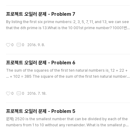
90963295227443043557 6689664895044524452316173185640
3098711121722383113 622298934233803081353362766142828
프로젝트 오일러 문제 - Problem 7
0644..
글 내용
By listing the first six prime numbers: 2, 3, 5, 7, 11, and 13, we can see
that the 6th prime is 13.What is the 10 001st prime number? 10001번
째 소수는 무엇인지 찾는 문제이다. 일단 소수를 판별하는 메소드를 하나 만들고,10
001번째 소수가 결과로 나오면 출력한다. 소수인지 아닌지 판별하는 메소드가 핵심
작성시간
0
0
2016. 9. 8.
포인트. public class ProjectEuler7 { private static boolean isPrime(lon
g n){ if ((n % 2 == 0)&&(n != 2)) return false;// 2를 제외한 짝수는 소수가 아
니다. for (long i = 3; i
프로젝트 오일러 문제 - Problem 6
글 내용
The sum of the squares of the first ten natural numbers is, 12 + 22 +
... + 102 = 385 The square of the sum of the first ten natural numbers
is, (1 + 2 + ... + 10)2 = 552 = 3025 Hence the difference between the
sum of the squares of the first ten natural numbers and the square of
작성시간
0
0
2016. 7. 18.
the sum is 3025 − 385 = 2640. Find the difference between the sum
of the squares of the first one hundred natural num..
프로젝트 오일러 문제 - Problem 5
글 내용
문제) 2520 is the smallest number that can be divided by each of the
numbers from 1 to 10 without any remainder. What is the smallest po
sitive number that is evenly divisible by all of the numbers from 1 to 2