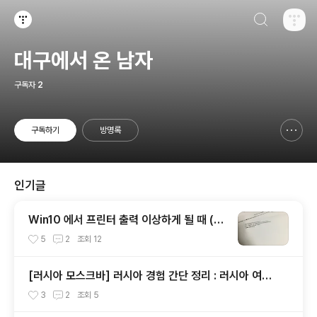
검색하기
티스토리
대구에서 온 남자
구독자
2
구독하기
방명록
신고하기 레이어
열기
인기글
Win10 에서 프린터 출력 이상하게 될 때 (@
PJL COMMENT)
5
2
조회
12
[러시아 모스크바] 러시아 경험 간단 정리 : 러시아 여행
팁
3
2
조회
5