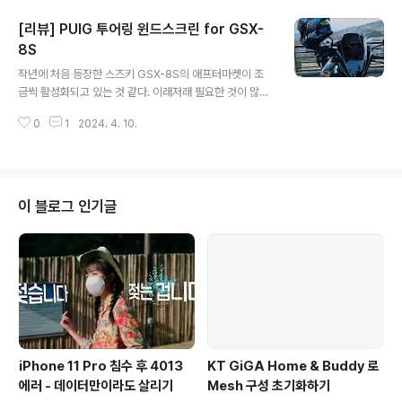
확실히 날이 덥거나 뜨거울 때 삼계절용 자켓인 스트릿아
[리뷰] PUIG 투어링 윈드스크린 for GSX-
머 보스 MA-1 을 입는 것보다는 이런 메쉬자켓을 입는 게
좋았다. 디자인도 바이크 자켓 중에서도 내 취향에 딱 맞았
8S
글 내용
다. 나에게는 너무 바이크 자켓 같은 디자인(?)이나 화려한
작년에 처음 등장한 스즈키 GSX-8S의 애프터마켓이 조
컬러(특히, 빨간색)가 들어간 것이 예뻐보이지 않더라. 이
금씩 활성화되고 있는 것 같다. 이래저래 필요한 것이 많다
렇게 블랙/그레이나 아예 흰색 이런 게 마음에 든다. 등, 어
고 느껴지는데, 그 중에서 윈드스크린의 필요성을 빠르게
깨, 팔꿈치, 가슴까지 모두 보호대가 들어 있어서 안전감이
0
1
2024. 4. 10.
느꼈었다. 주행풍이 적잖이 세다고 느꼈고, 계기판이 너무
느껴졌고, 팔 길이..
생으로 노출돼 있으니 햇빛이나 도로에서 떨어지는 흙, 먼
지 등으로부터 보호하고 싶었기 때문이다. 그래서 구매한
것이 PUIG 에서 만든 투어링 윈드스크린이다. 목록식으로
리뷰를 해보자면, 마음에 드는 외관 햇빛 차단 효과 탁월 장
이 블로그 인기글
착 매우 쉬움 주행풍 절감 효과는 미미함(크게 체감되는 변
화는 없음) 바이크가 좀 더 예뻐 보이는 것(내 눈에만 그렇
긴 함)과 햇빛 차단 효과가 좋아서 마음에 든다! 다음에 살
것은 프레임 슬라이더가 될 것 같다. 원래도 빨리 사려고 했
었는데, 어제 제꿍을 ..
iPhone 11 Pro 침수 후 4013
KT GiGA Home & Buddy 로
에러 - 데이터만이라도 살리기
Mesh 구성 초기화하기