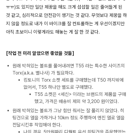
ㅠㅠ)도 있지만 일단 제꿍을 해도 크게 섭섭할 일은 줄어들게 된
것 같고, 심리적으로 안전감이 생기는 것 같다. 무엇보다 제꿍을 하
지 않을 정도로 내가 이 바이크를 잘 컨트롤하는 게 우선이겠지만
아직 초보이니 이렇게라도 해놓는 게 잘 한 것 같다.
[작업 전 미리 알았으면 좋았을 것들]
원래 박혀있는 볼트를 풀어내려면 T55 라는 특수한 사이즈의
Torx(a.k.a. 별나사) 가 필요하다.
킹토니의 Torx 소켓 세트를 구매했는데 T50 까지밖에
없어서, T55 하나만 별도로 구매했다.
T55 소켓은 <세신> 이라는 브랜드의 제품을 구매
했고, 가격은 배송비 제외 약 3,200 원이었다.
원래 박혀있는 볼트가 그냥 힘만 줘서는 잘 풀리지 않았다. 히
팅건으로 열을 가하거나 10km 정도 주행하여 엔진 열로 열을
전달시킨후 작업해야 한다.
나의 경우, 5만원짜리
디월트
유선 히팅건을 주문했었는