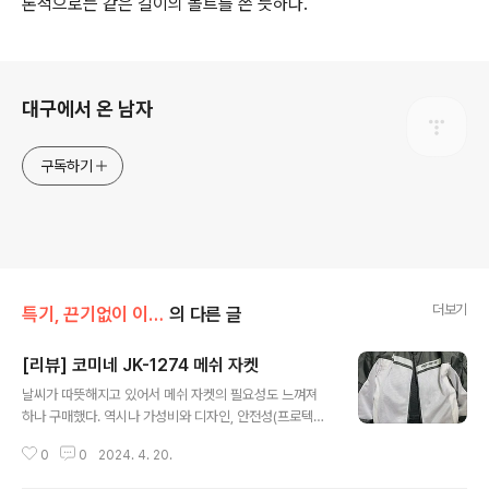
론적으로는 같은 길이의 볼트를 쓴 듯하다.
로그 정보
대구에서 온 남자
구독하기
더보기
특기, 끈기없이 이것저것 취미생활
의 다른 글
[리뷰] 코미네 JK-1274 메쉬 자켓
글 내용
날씨가 따뜻해지고 있어서 메쉬 자켓의 필요성도 느껴져
하나 구매했다. 역시나 가성비와 디자인, 안전성(프로텍터)
을 중점적으로 골라보았고 마침 쿠팡에서 JK-1274 메쉬
0
0
2024. 4. 20.
자켓을 판매하고 있었는데 내가 원하는 선을 딱 넘어서 구
매를 했다. 며칠밖에 안 입긴 했지만, 요즘같은 봄날씨라도