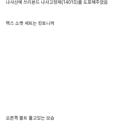
나사산에 쓰리본드 나사고정제(1401S)를 도포해주었음
헥스 소켓 세트는 킹토니꺼
오른쪽 볼트 풀고있는 모습