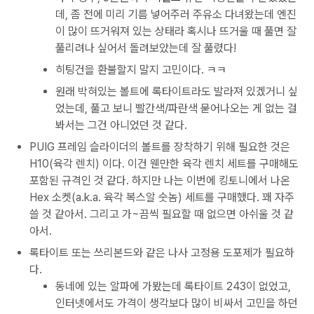
데, 좀 전에 미리 기름 넣어주러 주유소 다녀왔는데 엔진
이 많이 뜨거워져 있는 상태라 혹시나 뜨거울 때 풀면 잘
풀리려나 싶어서 돌려보았는데 잘 풀렸다!
히팅건을 환불할지 말지 고민이다. ㅋㅋ
원래 박혀있는 볼트에 록타이트라도 발라져 있겠거니 싶
었는데, 풀고 보니 빨간색/파란색 묻어나오는 게 없는 걸
봐서는 그건 아니었던 것 같다.
PUIG 프레임 슬라이더의 볼트를 장착하기 위해 필요한 것은
H10(육각 렌치) 이다. 이건 웬만한 육각 렌치 세트를 구매해도
포함된 규격인 것 같다. 하지만 나는 이번에 킹토니에서 나온
Hex 소켓(a.k.a. 육각 복스알 숫놈) 세트를 구매했다. 꽤 자주
쓸 것 같아서. 그리고 가~끔씩 필요할 때 없으면 아쉬울 것 같
아서.
록타이트 또는 쓰리본드와 같은 나사 고정용 도포제가 필요하
다.
동네에 있는 알파에 가봤는데 록타이트 243이 없었고,
인터넷에서도 가격이 생각보다 많이 비싸서 고민을 하던