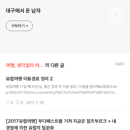
대구에서 온 남자
구독하기
더보기
여행, 생각없이 떠나는게 제맛
의 다른 글
유럽여행 이동경로 정리 2
글 내용
유럽여행 17일 째 되던 날, 중간 점검 차 이동 경로 / 비용을 정리해보았었다.htt
p://lhb0517.tistory.com/entry/%EC%9C%A0%EB%9F%BD%EC%9
7%AC%ED%96%8917%EC%9D%BC%EC%A7%B8%EC%9D%B
0
0
2017. 7. 29.
4%EB%8F%99%EA%B2%BD%EB%A1%9C%EC%A0%95%EB%A
6%AC%EB%AA%A8%EC%8A%A4%ED%81%AC%EB%B0%94%E
B%B6%80%EB%8B%A4%ED%8E%98%EC%8A%A4%ED%8A%B
[2017유럽여행] 부다페스트를 거쳐 지금은 잘츠부르크 + 내
8%EB%B9%84%EC%97%94%EB%82%98%EB%B9%88%EC%9
E%98%EC%B8%A0%EB%B6%80%EB%A5%B4%ED%81%AC%E
경험에 의한 유럽의 팁문화