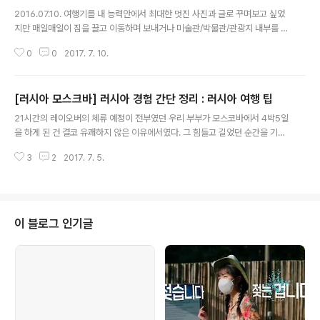
글 내용
C%B2%B4%EC%8A%A4%ED%82%A4%ED%81%AC%EB%A1%A
2016.07.10. 여행기를 내 능력안에서 최대한 멋진 사진과 글로 꾸며보고 싶었
C%EB..
지만 매일매일이 짐을 끌고 이동하며 보내거나 미술관/박물관/관광지 내부를 돌
아다니는 게 대부분이라 피곤에 절어 무편집 노컷 사진 위주로 게시하는 것으로
0
0
2017. 7. 10.
갈음할 수 있다고 볼 수 있다.(갑자기 말투가...) (이젠 컴퓨터도 안 켜고 모바일
로 업로드중.. 처음 모바일로 써봄)(모바일로는 구글 포토에 있는 사진을 못 가
져와서 결국 PC로...) ** 유럽의 팁 문화(by 내 경험) 경험상 유럽의 대부분 국
[러시아 모스크바] 러시아 경험 간단 정리 : 러시아 여행 팁
가에서는 팁 문화는 거의 사라졌다. 많은 식당에서 음식값에 서비스 차지를 더
글 내용
해서 청구하는 경우가 많고(계산하기 전까지는 모른다) 그렇지 않더라도 팁을
21시간의 레이오버의 체류 예정이 전부였던 우리 부부가 모스코바에서 4박5일
줘야하는 의무는 없다. 다만, 서비스가 마음에 들 경우 계산서에 서명하기 전,..
을 하게 된 건 결코 유쾌하지 않은 이유에서였다. 그 힘들고 길었던 순간을 기록
으로 남겨보는 것은 다음으로 미뤄보고(너무 파란만장해서....) 간단하게 러시아
3
2
2017. 7. 5.
경험에 대한 생각을 적어보기로.. 1. 러시아는 언어가 안 통하는 한국같이 느껴
졌다.- 러시아는 제2외국어를 가르치지 않으며, 심지어 제2외국어를 가르치는
학교들도 영어가 아닌 또 다른 러시아어(앗 뭔지 까먹었다.)를 가르친단다. 셰레
메티예보 공항에 근무하는 대부분의 직원들조차 대부분은 영어를 단 하나도 할
줄 모른다.왜 한국같이 느껴졌냐면, 좁은 땅 덩어리(러시아는 좁지 않지만 모스
이 블로그 인기글
크바는 좁은 듯?)에 수많은 차들이 시도 때도 없이 클락션을 울리며 너도나도 질
주를 못해 안..