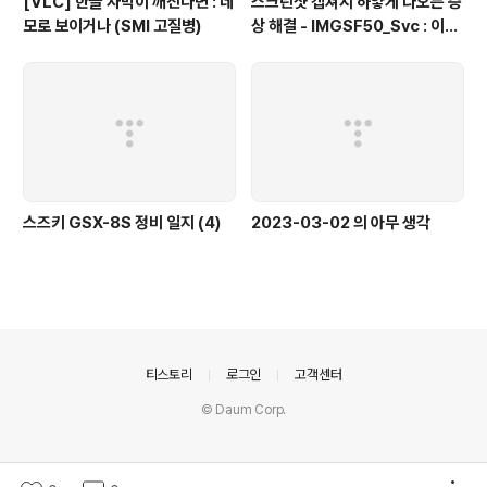
[VLC] 한글 자막이 깨진다면 : 네
스크린샷 캡쳐시 하얗게 나오는 증
모로 보이거나 (SMI 고질병)
상 해결 - IMGSF50_Svc : 이미
지 세이퍼(Image Safer) 삭제
스즈키 GSX-8S 정비 일지 (4)
2023-03-02 의 아무 생각
의안내
티스토리
로그인
고객센터
© Daum Corp.