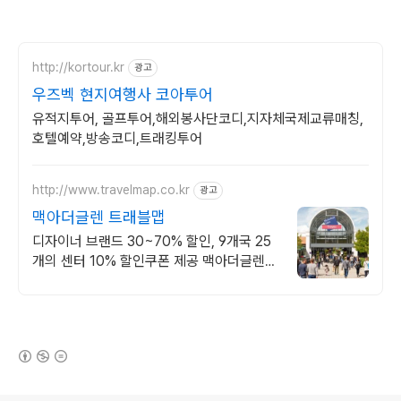
http://kortour.kr
광고
우즈벡 현지여행사 코아투어
유적지투어, 골프투어,해외봉사단코디,지자체국제교류매칭,
호텔예약,방송코디,트래킹투어
http://www.travelmap.co.kr
광고
맥아더글렌 트래블맵
디자이너 브랜드 30~70% 할인, 9개국 25
개의 센터 10% 할인쿠폰 제공 맥아더글렌
디자이너 아울렛은 럭셔리 프리미엄 브랜드
최대 70% 할인
(새창열림)
로그 정보