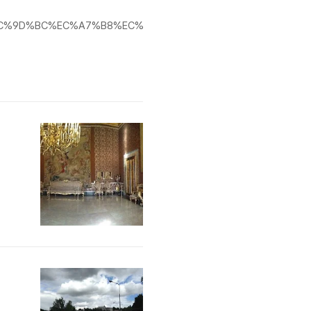
%96%8917%EC%9D%BC%EC%A7%B8%EC%9D%B4%EB%8F%99%