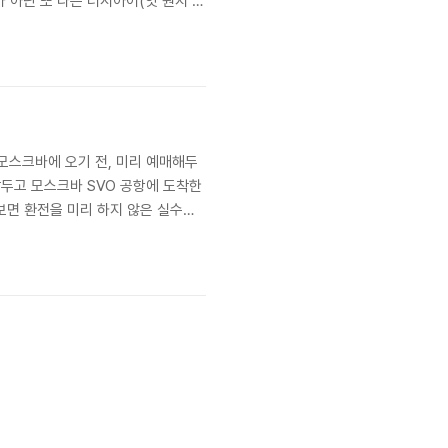
 아닌 또 다른 러시아어(앗 뭔지 까
른다.왜 한국같이 느껴졌냐면, 좁은
 질주를 못해 안..
 모스크바에 오기 전, 미리 예매해두
앞두고 모스크바 SVO 공항에 도착한
해보면 환전을 미리 하지 않은 실수와
택시를 타려고 공항에서 찾고 있는데,
..