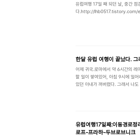
유럽여행 17일 째 되던 날, 중간 
다.http://lhb0517.tis
한달 유럽 여행이 끝났다. 그
어제 귀국.로마에서 약 6시간의 레
할 일이 쌓여있어, 아침 9시에 일
있던 아내가 꺼버렸다. 그래서 나도 
된 건지 알아내는 것도 귀찮아서 다
2시가 다 되어 간다고 했다. 끝내 
게 말로만 듣던 시차 적응(?)인건가
사, 목욕탕)을 소화하기 위해 부랴부
유럽여행17일째:이동경로정
로프-프라하-두브로브니크