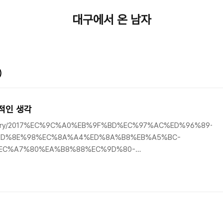
대구에서 온 남자
)
적인 생각
om/entry/2017%EC%9C%A0%EB%9F%BD%EC%97%AC%ED%96%89-
ED%8E%98%EC%8A%A4%ED%8A%B8%EB%A5%BC-
EC%A7%80%EA%B8%88%EC%9D%80-
B%B6%80%EB%A5%B4%ED%81%AC-%EB%82%B4-
C%97%90-%EC%9D%98%ED%95%9C-
EC%9D%98-%ED%8C%81%EB%AC%B8%ED%99%94유럽의 팁
쓰긴 했었다. 일단 유럽은 북미의 알려진 팁문화와는 좀 다른 개념인 게..