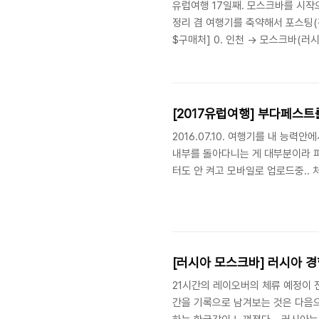
유럽여행 17일째. 모스크바를 시작으
정리 겸 여행기를 축약해서 포스팅(경
$구매처] 0. 인천 -> 모스크바(러시
취소 불가, 웹투어(이 예약변경 및
켓의 경우 앞의 일정 중 하나라도 사
로 되는 것이다. 다행히 대한항공
성인과 같은 도움으로 한국으로 돌아
[2017유럽여행] 부다페스트
2016.07.10. 여행기를 내 
내부를 돌아다니는 게 대부분이라 피곤
터도 안 켜고 모바일로 업로드중.. 처
험) 경험상 유럽의 대부분 국가에서
지는 모른다) 그렇지 않더라도 팁을 
[러시아 모스크바] 러시아 경
21시간의 레이오버의 체류 예정이 
간을 기록으로 남겨보는 것은 다음으로