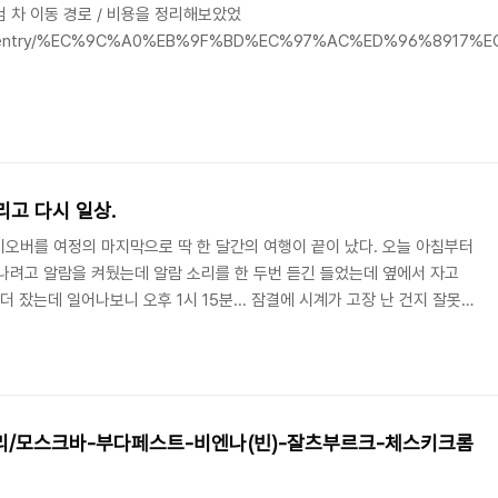
점검 차 이동 경로 / 비용을 정리해보았었
tory.com/entry/%EC%9C%A0%EB%9F%BD%EC%97%AC%ED
리고 다시 일상.
이오버를 여정의 마지막으로 딱 한 달간의 여행이 끝이 났다. 오늘 아침부터
어나려고 알람을 켜뒀는데 알람 소리를 한 두번 듣긴 들었는데 옆에서 자고
더 잤는데 일어나보니 오후 1시 15분... 잠결에 시계가 고장 난 건지 잘못
시 잠들기로 했다. 곧 옆에서 아내도 일어났는데 아이폰 시계를 보고 벌써
일어나 확인해보니 정말 오후였다. 약 12시간 내내 잠들어 있었던 것이다. 이
 싶기도 하고 그냥 피곤해서 그런건가 보다 하며, 하지 못한 일정(세차, 식
랴 세차를 맡기..
리/모스크바-부다페스트-비엔나(빈)-잘츠부르크-체스키크롬