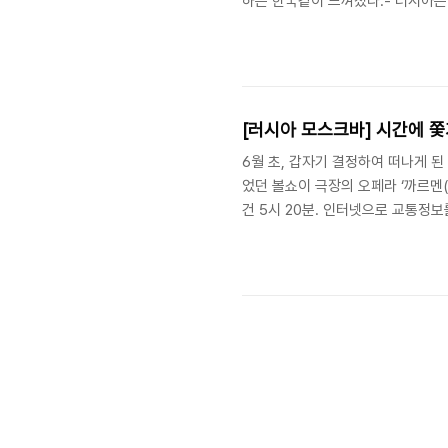
하는 한국같이 느껴졌다.- 러시아는
먹었다.)를 가르친단다. 셰레메티예
땅 덩어리(러시아는 좁지 않지만 모
[러시아 모스크바] 시간에 쫓
6월 초, 갑자기 결정하여 떠나게 된
었던 볼쇼이 극장의 오페라 ‘까르멘(
건 5시 20분. 인터넷으로 교통정보
영어를 아예 못하는 러시아 사람들에
우선 ATM에서 현금을 찾기 위해 여