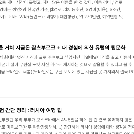
로 꽤나 시간이 흘렀고, 꽤나 많은 이동을 한 것 같다. 이동 경비 / 경로
비는 성인2명 한국인 기준)[$경로 : $이동수단, $경비(비용), $조건,
아) -> 바르샤바(폴란드) : 비행기(대한항공), 약 270만원, 예약변경 및
 취소 불가 티켓이라는 점 때문에 더욱이 고생하였다. 원래는 다구간 여행티
용되지 않으면(no-show 포함) 이후 일정도 모두 사용할 수 없는 티켓으
의 러시아 모스크바 셰레모티예보공항 지점에 근무하는 지*욱 과장님의 살신
가는 비행기..
를 거쳐 지금은 잘츠부르크 + 내 경험에 의한 유럽의 팁문화
능력안에서 최대한 멋진 사진과 글로 꾸며보고 싶었지만 매일매일이 짐을 끌고 이동
에 절어 무편집 노컷 사진 위주로 게시하는 것으로 갈음할 수 있다고 볼 수 있다
음 모바일로 써봄)(모바일로는 구글 포토에 있는 사진을 못 가져와서 결국 PC로..
는 팁 문화는 거의 사라졌다. 많은 식당에서 음식값에 서비스 차지를 더해서 
줘야하는 의무는 없다. 다만, 서비스가 마음에 들 경우 계산서에 서명하기 전,.
험 간단 정리 : 러시아 여행 팁
전부였던 우리 부부가 모스코바에서 4박5일을 하게 된 건 결코 유쾌하지 않은 
 미뤄보고(너무 파란만장해서....) 간단하게 러시아 경험에 대한 생각을 적어보