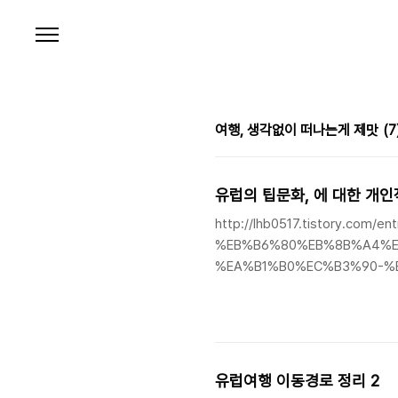
본문 바로가기
여행, 생각없이 떠나는게 제맛
(7
유럽의 팁문화, 에 대한 개인
http://lhb0517.tistory.c
%EB%B6%80%EB%8B%A4%
%EA%B1%B0%EC%B3%90-%
%EC%9E%98%EC%B8%A0%E
%EA%B2%BD%ED%97%98%E
%EC%9C%A0%EB%9F%BD%
문화에 대해 전에 쓴 글에서도 살짝 
유럽여행 이동경로 정리 2