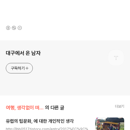
(새창열림)
로그 정보
대구에서 온 남자
구독하기
더보기
여행, 생각없이 떠나는게 제맛
의 다른 글
유럽의 팁문화, 에 대한 개인적인 생각
글 내용
http://lhb0517.tistory.com/entry/2017%EC%9C%