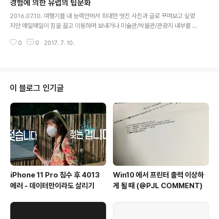
하였다. 원래는 다구간 여행티켓의 경우 앞의 일정 중 하나
경험에 의한 유럽의 팁문화
글 내용
라도 사용되지 않으면(no-show 포함) 이후 일정도 모두
2016.07.10. 여행기를 내 능력안에서 최대한 멋진 사진과 글로 꾸며보고 싶었
사용할 수 없는 티켓으로 되는 것이다. 다행히 대한항공의
지만 매일매일이 짐을 끌고 이동하며 보내거나 미술관/박물관/관광지 내부를 돌
러시아 모스크바 셰레모티예보공항 지점에 근무하는 지*
아다니는 게 대부분이라 피곤에 절어 무편집 노컷 사진 위주로 게시하는 것으로
욱 과장님의 살신성인과 같은 도움으로 한국으로 돌아가는
0
0
2017. 7. 10.
갈음할 수 있다고 볼 수 있다.(갑자기 말투가...) (이젠 컴퓨터도 안 켜고 모바일
비행기..
로 업로드중.. 처음 모바일로 써봄)(모바일로는 구글 포토에 있는 사진을 못 가
져와서 결국 PC로...) ** 유럽의 팁 문화(by 내 경험) 경험상 유럽의 대부분 국
가에서는 팁 문화는 거의 사라졌다. 많은 식당에서 음식값에 서비스 차지를 더
해서 청구하는 경우가 많고(계산하기 전까지는 모른다) 그렇지 않더라도 팁을
이 블로그 인기글
줘야하는 의무는 없다. 다만, 서비스가 마음에 들 경우 계산서에 서명하기 전,..
iPhone 11 Pro 침수 후 4013
Win10 에서 프린터 출력 이상하
에러 - 데이터만이라도 살리기
게 될 때 (@PJL COMMENT)