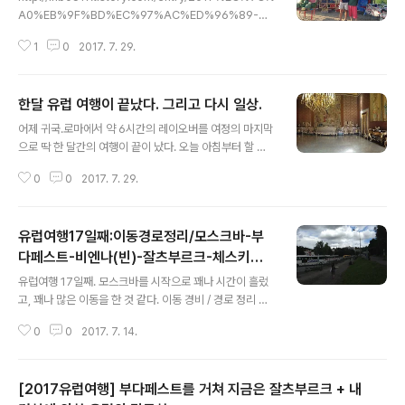
A0%EB%9F%BD%EC%97%AC%ED%96%89-%E
B%B6%80%EB%8B%A4%ED%8E%98%EC%8
1
0
2017. 7. 29.
A%A4%ED%8A%B8%EB%A5%BC-%EA%B1%B
0%EC%B3%90-%EC%A7%80%EA%B8%88%E
C%9D%80-%EC%9E%98%EC%B8%A0%EB%B
한달 유럽 여행이 끝났다. 그리고 다시 일상.
6%80%EB%A5%B4%ED%81%AC-%EB%82%B4
글 내용
-%EA%B2%BD%ED%97%98%EC%97%90-%E
어제 귀국.로마에서 약 6시간의 레이오버를 여정의 마지막
C%9D%98%ED%95%9C-%EC%9C%A0%EB%9
으로 딱 한 달간의 여행이 끝이 났다. 오늘 아침부터 할 일
F%BD%EC%9D%98-%ED%8C%81%EB%AC%B
이 쌓여있어, 아침 9시에 일어나려고 알람을 켜뒀는데 알
8%ED%99%94유럽의 팁문화에 대해 전에 쓴 글에서도
0
0
2017. 7. 29.
람 소리를 한 두번 듣긴 들었는데 옆에서 자고 있던 아내가
살짝 쓰긴 했었다. 일단 유럽은 북미의 알려진 팁문화와는
꺼버렸다. 그래서 나도 더 잤는데 일어나보니 오후 1시 15
좀 다른 개념인 게..
분... 잠결에 시계가 고장 난 건지 잘못 된 건지 알아내는 것
유럽여행17일째:이동경로정리/모스크바-부
도 귀찮아서 다시 잠들기로 했다. 곧 옆에서 아내도 일어났
는데 아이폰 시계를 보고 벌써 2시가 다 되어 간다고 했다.
다페스트-비엔나(빈)-잘츠부르크-체스키크
글 내용
끝내 일어나 확인해보니 정말 오후였다. 약 12시간 내내 잠
롬로프-프라하-두브로브니크
유럽여행 17일째. 모스크바를 시작으로 꽤나 시간이 흘렀
들어 있었던 것이다. 이게 말로만 듣던 시차 적응(?)인건가
고, 꽤나 많은 이동을 한 것 같다. 이동 경비 / 경로 정리 겸
싶기도 하고 그냥 피곤해서 그런건가 보다 하며, 하지 못한
여행기를 축약해서 포스팅(경비는 성인2명 한국인 기준)
일정(세차, 식사, 목욕탕)을 소화하기 위해 부랴부랴 세차
0
0
2017. 7. 14.
[$경로 : $이동수단, $경비(비용), $조건, $구매처] 0. 인
를 맡기..
천 -> 모스크바(러시아) -> 바르샤바(폴란드) : 비행기(대
한항공), 약 270만원, 예약변경 및 취소 불가, 웹투어(이
[2017유럽여행] 부다페스트를 거쳐 지금은 잘츠부르크 + 내
예약변경 및 취소 불가 티켓이라는 점 때문에 더욱이 고생